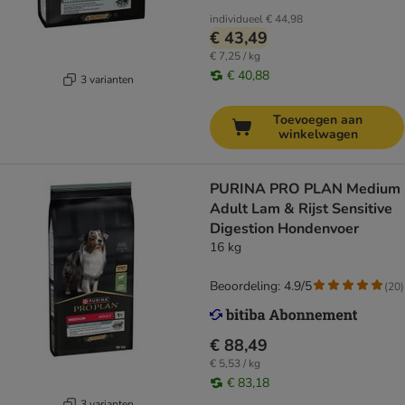
individueel
€ 44,98
€ 43,49
€ 7,25 / kg
€ 40,88
3 varianten
Toevoegen aan
winkelwagen
PURINA PRO PLAN Medium
Adult Lam & Rijst Sensitive
Digestion Hondenvoer
16 kg
Beoordeling: 4.9/5
(
20
)
€ 88,49
€ 5,53 / kg
€ 83,18
3 varianten