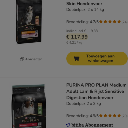
Skin Hondenvoer
Dubbelpak: 2 x 14 kg
Beoordeling: 4.7/5
(
24
)
individueel
€ 119,38
€ 117,99
€ 4,21 / kg
Toevoegen aan
4 varianten
winkelwagen
PURINA PRO PLAN Medium
Adult Lam & Rijst Sensitive
Digestion Hondenvoer
Dubbelpak 2 x 3 kg
Beoordeling: 4.9/5
(
20
)