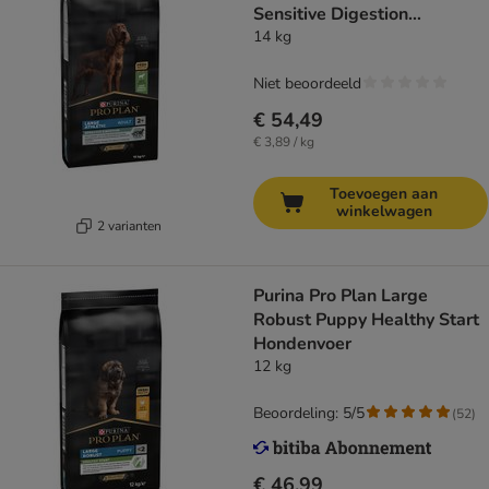
Sensitive Digestion
Hondenvoer
14 kg
Niet beoordeeld
€ 54,49
€ 3,89 / kg
Toevoegen aan
winkelwagen
2 varianten
Purina Pro Plan Large
Robust Puppy Healthy Start
Hondenvoer
12 kg
Beoordeling: 5/5
(
52
)
€ 46,99