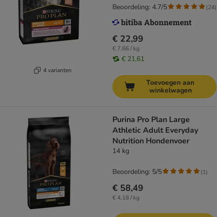
Beoordeling: 4.7/5
(
24
)
€ 22,99
€ 7,66 / kg
€ 21,61
4 varianten
Toevoegen aan
winkelwagen
Purina Pro Plan Large
Athletic Adult Everyday
Nutrition Hondenvoer
14 kg
Beoordeling: 5/5
(
1
)
€ 58,49
€ 4,18 / kg