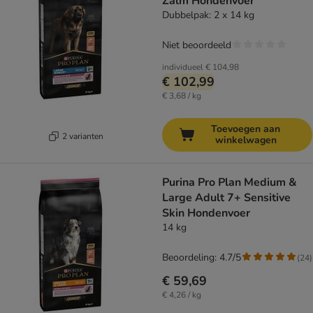
Zalm Hondenvoer
Dubbelpak: 2 x 14 kg
Niet beoordeeld
individueel
€ 104,98
€ 102,99
€ 3,68 / kg
Toevoegen aan
2 varianten
winkelwagen
Purina Pro Plan Medium &
Large Adult 7+ Sensitive
Skin Hondenvoer
14 kg
Beoordeling: 4.7/5
(
24
)
€ 59,69
€ 4,26 / kg