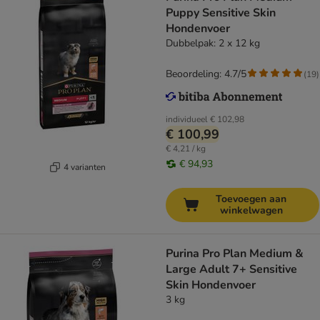
Puppy Sensitive Skin
Hondenvoer
Dubbelpak: 2 x 12 kg
Beoordeling: 4.7/5
(
19
)
individueel
€ 102,98
€ 100,99
€ 4,21 / kg
€ 94,93
4 varianten
Toevoegen aan
winkelwagen
Purina Pro Plan Medium &
Large Adult 7+ Sensitive
Skin Hondenvoer
3 kg