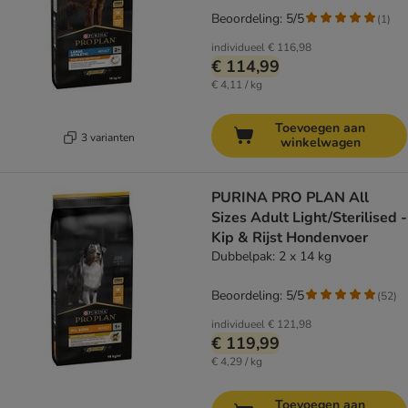
Beoordeling: 5/5
(
1
)
individueel
€ 116,98
€ 114,99
€ 4,11 / kg
Toevoegen aan
3 varianten
winkelwagen
PURINA PRO PLAN All
Sizes Adult Light/Sterilised -
Kip & Rijst Hondenvoer
Dubbelpak: 2 x 14 kg
Beoordeling: 5/5
(
52
)
individueel
€ 121,98
€ 119,99
€ 4,29 / kg
Toevoegen aan