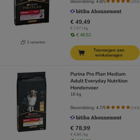
Beoordeling: 4.8/5
(
101
)
€ 49,49
€ 7,07 / kg
€ 46,52
2 varianten
Toevoegen aan
winkelwagen
Purina Pro Plan Medium
Adult Everyday Nutrition
Hondenvoer
16 kg
Beoordeling: 4.7/5
(
143
)
€ 78,99
€ 4,94 / kg