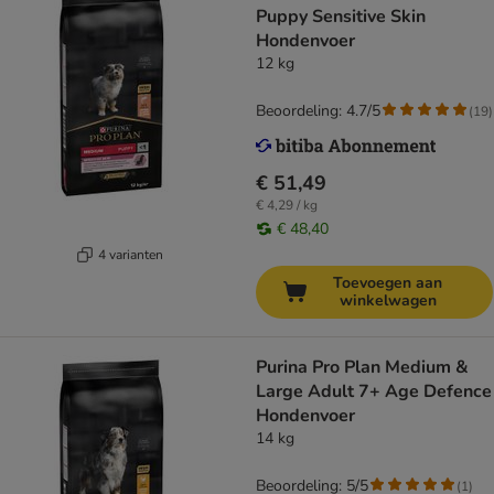
Puppy Sensitive Skin
Hondenvoer
12 kg
Beoordeling: 4.7/5
(
19
)
€ 51,49
€ 4,29 / kg
€ 48,40
4 varianten
Toevoegen aan
winkelwagen
Purina Pro Plan Medium &
Large Adult 7+ Age Defence
Hondenvoer
14 kg
Beoordeling: 5/5
(
1
)