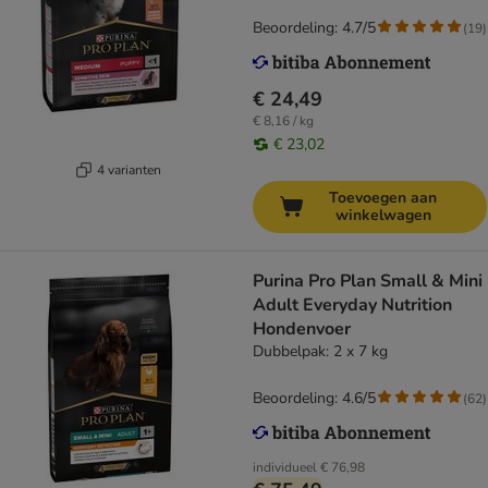
Beoordeling: 4.7/5
(
19
)
€ 24,49
€ 8,16 / kg
€ 23,02
4 varianten
Toevoegen aan
winkelwagen
Purina Pro Plan Small & Mini
Adult Everyday Nutrition
Hondenvoer
Dubbelpak: 2 x 7 kg
Beoordeling: 4.6/5
(
62
)
individueel
€ 76,98