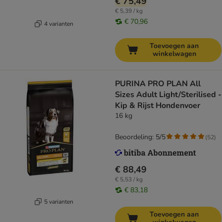
€ 75,49
€ 5,39 / kg
€ 70,96
4 varianten
Toevoegen aan
winkelwagen
PURINA PRO PLAN All
Sizes Adult Light/Sterilised -
Kip & Rijst Hondenvoer
16 kg
Beoordeling: 5/5
(
52
)
€ 88,49
€ 5,53 / kg
€ 83,18
5 varianten
Toevoegen aan