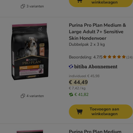
winkelwagen
3 varianten
Purina Pro Plan Medium &
Large Adult 7+ Sensitive
Skin Hondenvoer
Dubbelpak 2 x 3 kg
Beoordeling: 4.7/5
(
24
)
individueel
€ 45,98
€ 44,49
€ 7,42 / kg
€ 41,82
4 varianten
Toevoegen aan
winkelwagen
Purina Pro Plan Medium