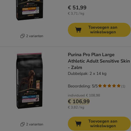
€ 51,99
€ 3,71 / kg
Toevoegen aan
winkelwagen
2 varianten
Purina Pro Plan Large
Athletic Adult Sensitive Skin
- Zalm
Dubbelpak: 2 x 14 kg
Beoordeling: 5/5
(
1
)
individueel
€ 108,98
€ 106,99
€ 3,82 / kg
Toevoegen aan
2 varianten
winkelwagen