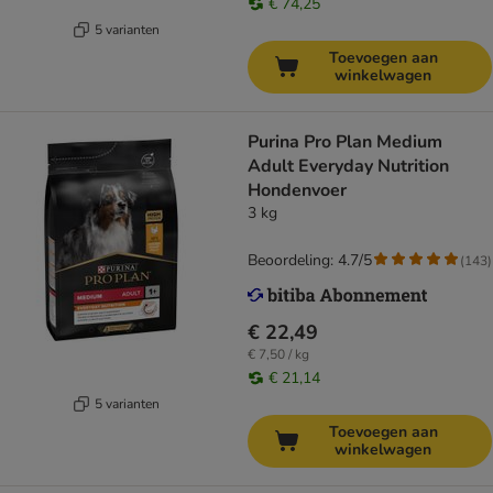
€ 74,25
5 varianten
Toevoegen aan
winkelwagen
Purina Pro Plan Medium
Adult Everyday Nutrition
Hondenvoer
3 kg
Beoordeling: 4.7/5
(
143
)
€ 22,49
€ 7,50 / kg
€ 21,14
5 varianten
Toevoegen aan
winkelwagen