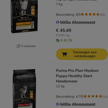
7 kg
Beoordeling: 5/5
(
52
)
€ 45,49
€ 6,50 / kg
€ 42,76
5 varianten
Toevoegen aan
winkelwagen
Purina Pro Plan Medium
Puppy Healthy Start
Hondenvoer
12 kg
Beoordeling: 4.7/5
(
41
)