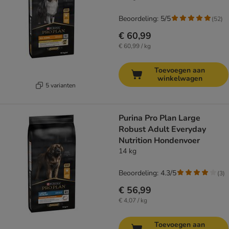
Beoordeling: 5/5
(
52
)
€ 60,99
€ 60,99 / kg
Toevoegen aan
winkelwagen
5 varianten
Purina Pro Plan Large
Robust Adult Everyday
Nutrition Hondenvoer
14 kg
Beoordeling: 4.3/5
(
3
)
€ 56,99
€ 4,07 / kg
Toevoegen aan