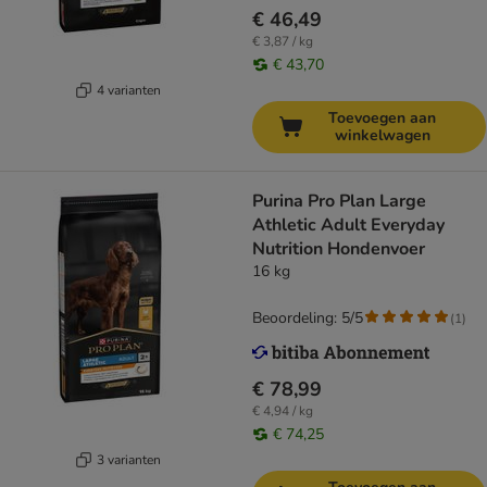
€ 46,49
€ 3,87 / kg
€ 43,70
4 varianten
Toevoegen aan
winkelwagen
Purina Pro Plan Large
Athletic Adult Everyday
Nutrition Hondenvoer
16 kg
Beoordeling: 5/5
(
1
)
€ 78,99
€ 4,94 / kg
€ 74,25
3 varianten