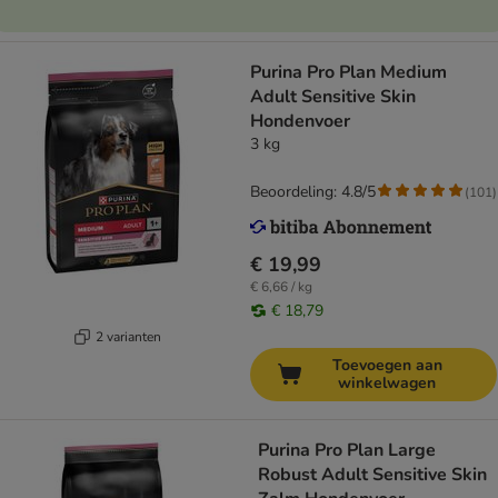
Purina Pro Plan Medium
Adult Sensitive Skin
Hondenvoer
3 kg
Beoordeling: 4.8/5
(
101
)
€ 19,99
€ 6,66 / kg
€ 18,79
2 varianten
Toevoegen aan
winkelwagen
Purina Pro Plan Large
Robust Adult Sensitive Skin