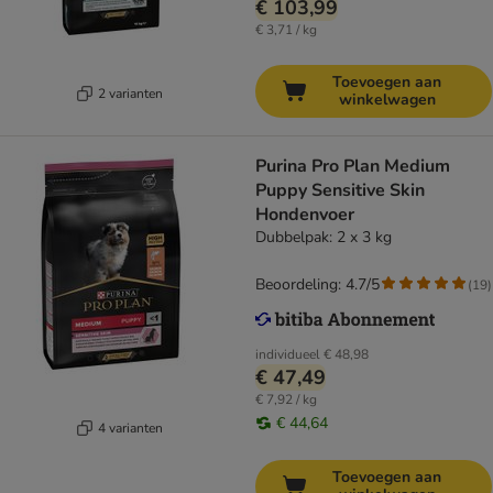
€ 103,99
€ 3,71 / kg
Toevoegen aan
2 varianten
winkelwagen
Purina Pro Plan Medium
Puppy Sensitive Skin
Hondenvoer
Dubbelpak: 2 x 3 kg
Beoordeling: 4.7/5
(
19
)
individueel
€ 48,98
€ 47,49
€ 7,92 / kg
€ 44,64
4 varianten
Toevoegen aan