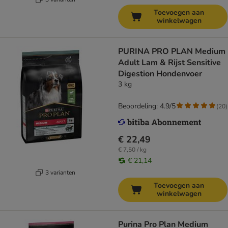
Toevoegen aan
winkelwagen
PURINA PRO PLAN Medium
Adult Lam & Rijst Sensitive
Digestion Hondenvoer
3 kg
Beoordeling: 4.9/5
(
20
)
€ 22,49
€ 7,50 / kg
€ 21,14
3 varianten
Toevoegen aan
winkelwagen
Purina Pro Plan Medium