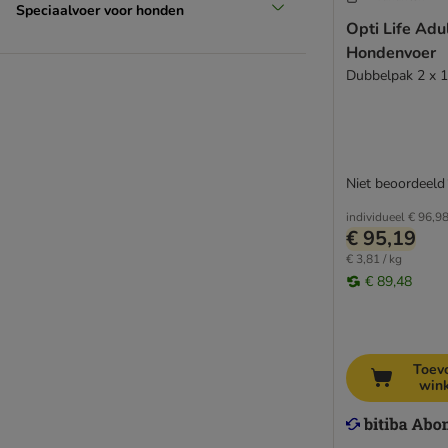
Trainer
Speciaalvoer voor honden
Opti Life Ad
Ultima
Hondenvoer
Virbac
Dubbelpak 2 x 1
Wiejska Zagroda
Wolf of Wilderness
Yarrah Bio
Overig
Biologisch voer
Niet beoordeeld
Dieetvoer
individueel
€ 96,9
Graanvrij voer
€ 95,19
Hypoallergeen voer
€ 3,81 / kg
Probeerpakketten
€ 89,48
Vegetarisch
Primal
Koudgeperst
Toev
win