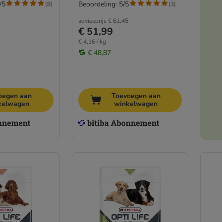
/5
Beoordeling: 5/5
(
8
)
(
3
)
adviesprijs
€ 61,45
€ 51,99
€ 4,16 / kg
€ 48,87
oegen aan
Toevoegen aan
kelwagen
winkelwagen