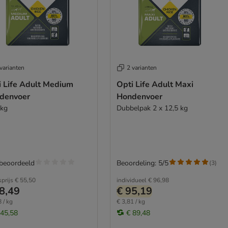
varianten
2 varianten
i Life Adult Medium
Opti Life Adult Maxi
denvoer
Hondenvoer
 kg
Dubbelpak 2 x 12,5 kg
 beoordeeld
Beoordeling: 5/5
(
3
)
sprijs
€ 55,50
individueel
€ 96,98
8,49
€ 95,19
 / kg
€ 3,81 / kg
 45,58
€ 89,48