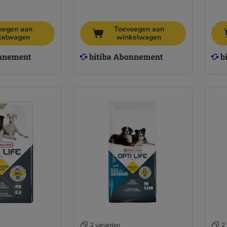
oegen aan
Toevoegen aan
kelwagen
winkelwagen
2 varianten
2 