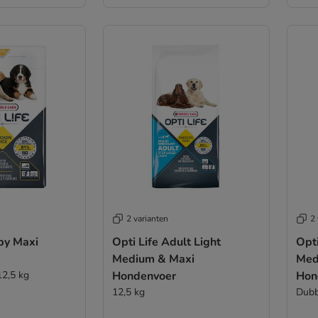
2 varianten
2 
py Maxi
Opti Life Adult Light
Opti
Medium & Maxi
Med
12,5 kg
Hondenvoer
Hon
12,5 kg
Dubb