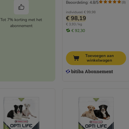
Beoordeling: 4.8/5
(
8
)
individueel
€ 99,98
€ 98,19
Tot 7% korting met het
€ 3,93 / kg
abonnement
€ 92,30
Toevoegen aan
winkelwagen