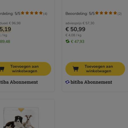
rdeling: 5/5
Beoordeling: 5/5
(
4
)
(
2
)
idueel
€ 96,98
adviesprijs
€ 57,30
5,19
€ 50,99
 / kg
€ 4,08 / kg
 89,48
€ 47,93
Toevoegen aan
Toevoegen aan
winkelwagen
winkelwagen