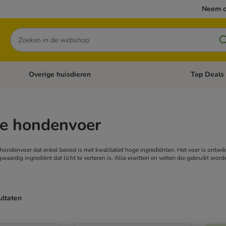
Neem c
Zoeken
Overige huisdieren
Top Deals
Open categoriemenu: Katten
Open categori
fe hondenvoer
 hondenvoer dat enkel bereid is met kwalitatief hoge ingrediënten. Het voer is ontw
oogwaardig ingrediënt dat licht te verteren is. Alle eiwitten en vetten die gebruikt wor
ultaten