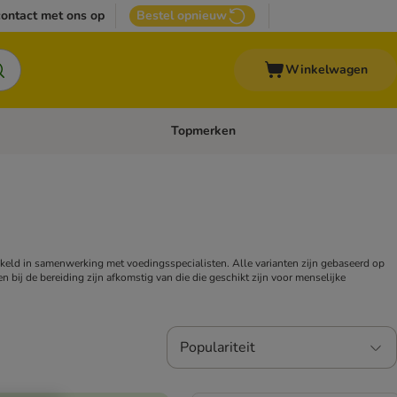
ontact met ons op
Bestel opnieuw
Winkelwagen
Topmerken
emenu: Overige huisdieren
Open categoriemenu: Top Deals
ikkeld in samenwerking met voedingsspecialisten. Alle varianten zijn gebaseerd op
den bij de bereiding zijn afkomstig van die die geschikt zijn voor menselijke
Populariteit