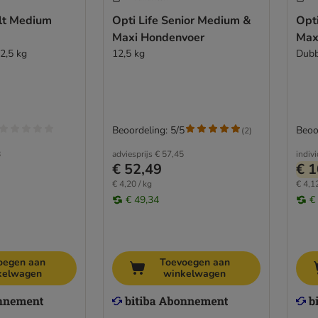
ult Medium
Opti Life Senior Medium &
Opt
Maxi Hondenvoer
Max
2,5 kg
12,5 kg
Dubb
Beoordeling: 5/5
Beoo
(
2
)
8
adviesprijs
€ 57,45
indiv
€ 52,49
€ 1
€ 4,20 / kg
€ 4,12
€ 49,34
€
oegen aan
Toevoegen aan
kelwagen
winkelwagen