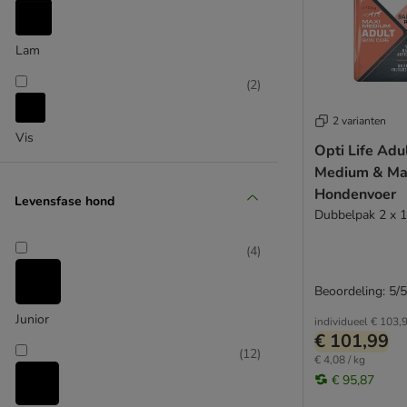
Integra
James Wellbeloved
Josera
Lam
JULIUS K-9
(
2
)
Libra
Lily's Kitchen
2 varianten
Vis
Lukullus
Opti Life Adu
Lupo
Medium & Ma
Mac's
Hondenvoer
Levensfase hond
Markus-Mühle
Dubbelpak 2 x 1
My Friend
Natural Greatness
(
4
)
Nature's Variety
Beoordeling: 5/5
Nutrivet
Junior
Optimanova
individueel
€ 103,
€ 101,99
Opti Life
(
12
)
€ 4,08 / kg
Pedigree
€ 95,87
Perfect Fit