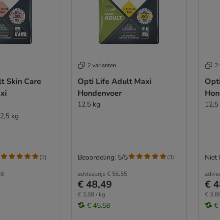
2 varianten
2 
lt Skin Care
Opti Life Adult Maxi
Opt
xi
Hondenvoer
Hon
12,5 kg
12,5
2,5 kg
Beoordeling: 5/5
Niet
(
3
)
(
3
)
98
adviesprijs
€ 56,55
advie
€ 48,49
€ 4
€ 3,88 / kg
€ 3,88
€ 45,58
€