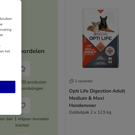
ebruiken
uw
rvaring
et
e
Jouw voordelen
en het
2 varianten
Meer dan 8000 producten
met topbeoordelingen
Opti Life Digestion Adult
Medium & Maxi
Hondenvoer
Dubbelpak 2 x 12,5 kg
er dan 1 miljoen tevreden
klanten