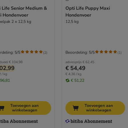
i Life Senior Medium &
Opti Life Puppy Maxi
i Hondenvoer
Hondenvoer
elpak 2 x 12,5 kg
12,5 kg
rdeling: 5/5
Beoordeling: 5/5
(
2
)
(
1
)
idueel
€ 104,98
adviesprijs
€ 62,45
02,99
€ 54,49
 / kg
€ 4,36 / kg
 96,81
€ 51,22
Toevoegen aan
Toevoegen aan
winkelwagen
winkelwagen