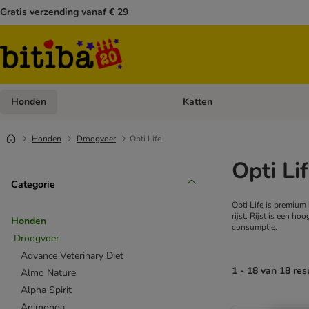
Gratis verzending vanaf € 29
Honden
Katten
Open categoriemenu: Honden
Honden
Droogvoer
Opti Life
Opti Li
Categorie
Opti Life is premium
rijst. Rijst is een h
Honden
consumptie.
Droogvoer
Advance Veterinary Diet
1 - 18 van 18 res
Almo Nature
Alpha Spirit
Animonda