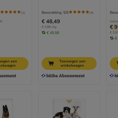
Beoordeling: 5/5
Beoo
(
1
)
(
4
)
€ 48,49
98
indiv
€ 9
€ 3,88 / kg
€ 45,58
€ 3,81
€
oegen aan
Toevoegen aan
kelwagen
winkelwagen