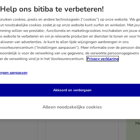
Help ons bitiba te verbeteren!
ruiken cookies, pixels en andere technologieën (“cookies”) op onze website. We g
ut noodzakelijke cookies zodat je op onze website kunt surfen en winkelen. Met jo
mming willen we prestatie-, functionele en marketingcookies inschakelen om jouw e
e website te verbeteren en om je relevante producten en diensten te tonen en voor h
aliseren van advertenties. Je kunt te allen tijde wijzigingen aanbrengen in ons
yvoorkeurencentrum (“Instellingen aanpassen”). Meer informatie over de persoon di
woordelijk is voor de verwerking van uw gegevens, de verwerkte persoonsgegevens 
an de verwerking vind je in het Voorkeurencentrum.
Privacy verklaring
lingen aanpassen
2 varianten
Akkoord en verdergaan
estion Adult
Opti Life Adult Skin Care
xi
Medium & Maxi
Alleen noodzakelijke cookies
Hondenvoer
12,5 kg
Me