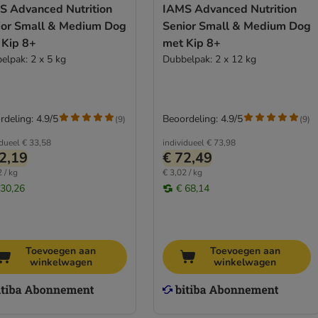
S Advanced Nutrition
IAMS Advanced Nutrition
ior Small & Medium Dog
Senior Small & Medium Dog
 Kip 8+
met Kip 8+
elpak: 2 x 5 kg
Dubbelpak: 2 x 12 kg
rdeling: 4.9/5
Beoordeling: 4.9/5
(
9
)
(
9
)
idueel
€ 33,58
individueel
€ 73,98
2,19
€ 72,49
 / kg
€ 3,02 / kg
 30,26
€ 68,14
Toevoegen aan
Toevoegen aan
winkelwagen
winkelwagen