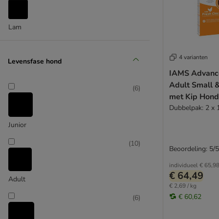
Integra
James Wellbeloved
Josera
Lam
Groot 26 - 44 kg
JULIUS K-9
(
6
)
Libra
4 varianten
Levensfase hond
Lily's Kitchen
IAMS Advance
Lukullus
Adult Small 
Lupo
(
6
)
met Kip Hond
Mac's
Dubbelpak: 2 x 
Markus-Mühle
My Friend
Junior
Extra groot > 45 kg
Natural Greatness
(
10
)
Nature's Variety
Beoordeling: 5/5
Nutrivet
individueel
€ 65,9
Optimanova
€ 64,49
Adult
Opti Life
€ 2,69 / kg
Pedigree
€ 60,62
(
6
)
Perfect Fit