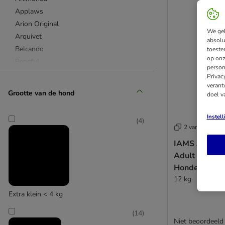
Applaws
Arion Original
We geb
Arquivet
absolu
Belcando
toeste
op onz
Beneful
person
Bewi Dog
Privac
verant
Bonzo
Grootte van de hond
doel v
Bosch
Bozita / Robur (Bozita)
Instel
(
4
)
Brekkies
2 varianten
Briantos
IAMS Advance
Brit Care
Adult Large 
Burns
Hondenvoer
Carnilove
12 kg
Cavom
Extra klein < 4 kg
Concept for Life
Concept for Life Veterinary Diet
(
14
)
Niet beoordeeld
Crave