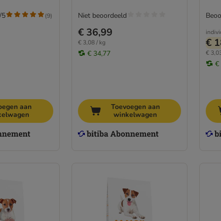
/5
Niet beoordeeld
Beoo
(
9
)
€ 36,99
indiv
€ 1
€ 3,08 / kg
€ 34,77
€ 3,03
€
oegen aan
Toevoegen aan
kelwagen
winkelwagen