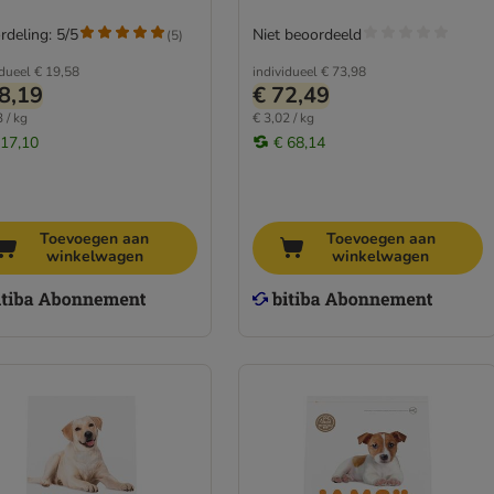
rdeling: 5/5
Niet beoordeeld
(
5
)
idueel
€ 19,58
individueel
€ 73,98
8,19
€ 72,49
 / kg
€ 3,02 / kg
 17,10
€ 68,14
Toevoegen aan
Toevoegen aan
winkelwagen
winkelwagen