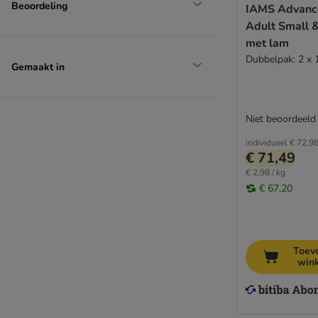
Trainer
Beoordeling
IAMS Advance
Ultima
Adult Small 
Virbac
met lam
Wiejska Zagroda
Dubbelpak: 2 x 
Gemaakt in
Wolf of Wilderness
Yarrah Bio
Overig
Niet beoordeeld
Biologisch voer
individueel
€ 72,9
Dieetvoer
€ 71,49
Graanvrij voer
€ 2,98 / kg
Hypoallergeen voer
€ 67,20
Probeerpakketten
Vegetarisch
Primal
Toev
Koudgeperst
win