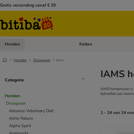
Gratis verzending vanaf € 29
Honden
Katten
Open categoriemenu: Honden
Honden
Droogvoer
Iams
IAMS h
Categorie
IAMS hondenvoer is e
behoeften per levens
Honden
Droogvoer
Advance Veterinary Diet
1 - 24 van 24 res
Almo Nature
Alpha Spirit
Animonda