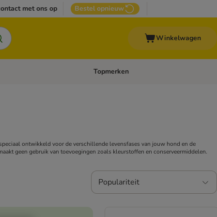
ontact met ons op
Bestel opnieuw
Winkelwagen
Topmerken
emenu: Overige huisdieren
Open categoriemenu: Top Deals
 speciaal ontwikkeld voor de verschillende levensfases van jouw hond en de
n maakt geen gebruik van toevoegingen zoals kleurstoffen en conserveermiddelen.
Populariteit