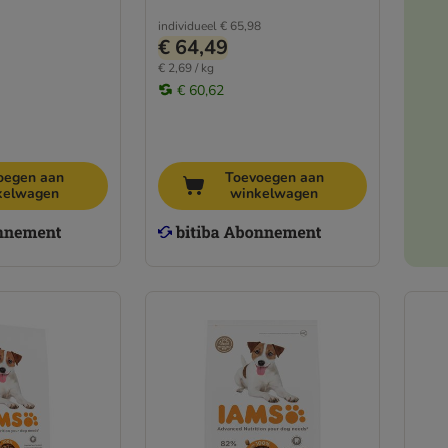
individueel
€ 65,98
€ 64,49
€ 2,69 / kg
€ 60,62
oegen aan
Toevoegen aan
kelwagen
winkelwagen