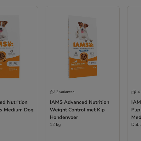
2 varianten
4 
d Nutrition
IAMS Advanced Nutrition
IAM
 & Medium Dog
Weight Control met Kip
Pupp
Hondenvoer
Med
12 kg
Dubb