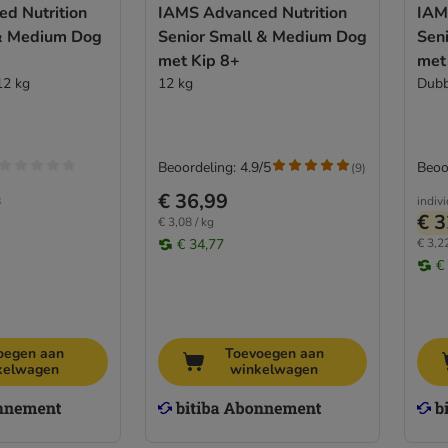
d Nutrition
IAMS Advanced Nutrition
IAM
& Medium Dog
Senior Small & Medium Dog
Sen
met Kip 8+
met
12 kg
12 kg
Dubb
Beoordeling: 4.9/5
Beoo
(
9
)
€ 36,99
8
indiv
€ 3
€ 3,08 / kg
€ 34,77
€ 3,22
€
oegen aan
Toevoegen aan
kelwagen
winkelwagen