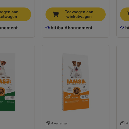
oegen aan
Toevoegen aan
kelwagen
winkelwagen
4 varianten
4 