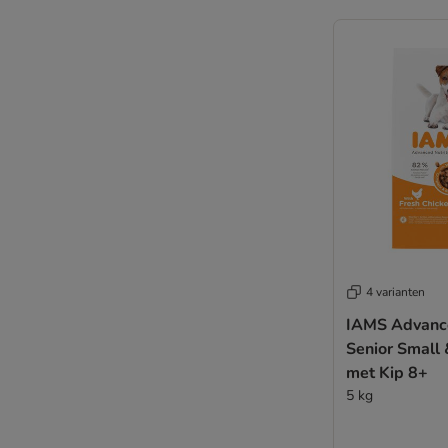
4 varianten
IAMS Advance
Senior Small
met Kip 8+
5 kg