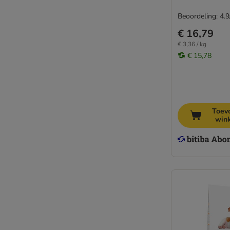
Beoordeling: 4.9
€ 16,79
€ 3,36 / kg
€ 15,78
Toev
win