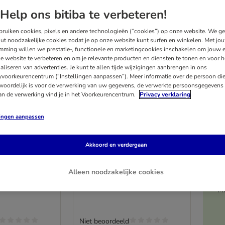
Help ons bitiba te verbeteren!
ruiken cookies, pixels en andere technologieën (“cookies”) op onze website. We g
ut noodzakelijke cookies zodat je op onze website kunt surfen en winkelen. Met jo
mming willen we prestatie-, functionele en marketingcookies inschakelen om jouw e
e website te verbeteren en om je relevante producten en diensten te tonen en voor h
aliseren van advertenties. Je kunt te allen tijde wijzigingen aanbrengen in ons
yvoorkeurencentrum (“Instellingen aanpassen”). Meer informatie over de persoon di
woordelijk is voor de verwerking van uw gegevens, de verwerkte persoonsgegevens 
an de verwerking vind je in het Voorkeurencentrum.
Privacy verklaring
lingen aanpassen
2 varianten
d Nutrition
IAMS Advanced Nutrition
Akkoord en verdergaan
Dog met Kip
Adult Large Dog met Kip
Hondenvoer
Alleen noodzakelijke cookies
Dubbelpak: 2 x 12 kg
Me
Niet beoordeeld