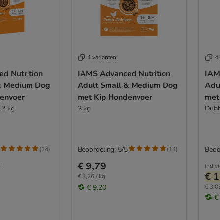
4 varianten
4 
d Nutrition
IAMS Advanced Nutrition
IAM
& Medium Dog
Adult Small & Medium Dog
Adu
envoer
met Kip Hondenvoer
met
12 kg
3 kg
Dubb
Beoordeling: 5/5
Beoo
(
14
)
(
14
)
€ 9,79
8
indiv
€ 1
€ 3,26 / kg
€ 9,20
€ 3,03
€