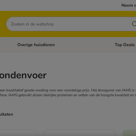
Neem c
Zoeken
Overige huisdieren
Top Deals
Open categoriemenu: Katten
Open categori
ondenvoer
en kwalitatief goede voeding voor een voordelige prijs. Het droogvoer van IAMS is
fase. IAMS gebruikt alleen dierlijke proteïnen en vetten van de hoogste kwaliteit e
ultaten