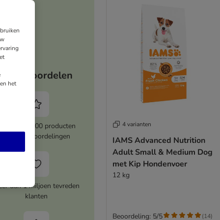
ebruiken
uw
rvaring
et
Jouw voordelen
e
en het
4 varianten
Meer dan 8000 producten
met topbeoordelingen
IAMS Advanced Nutrition
Adult Small & Medium Dog
met Kip Hondenvoer
12 kg
er dan 1 miljoen tevreden
klanten
Beoordeling: 5/5
(
14
)