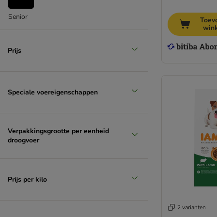
Pitti Boris
Pro Plan
Senior
Toev
Pro Plan Veterinary Diets
win
Purina One
Purizon
Prijs
Rocco
Rosie's Farm
Royal Canin Breed (rasvoer)
Speciale voereigenschappen
Royal Canin Care Nutritition
Royal Canin Club
Royal Canin Size
Verpakkingsgrootte per eenheid
Royal Canin Veterinary
droogvoer
Rinti
Schesir
Simpsons Premium
Prijs per kilo
Smølke
Specific
Taste of the Wild
2 varianten