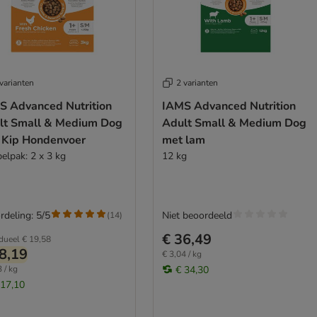
varianten
2 varianten
S Advanced Nutrition
IAMS Advanced Nutrition
lt Small & Medium Dog
Adult Small & Medium Dog
 Kip Hondenvoer
met lam
elpak: 2 x 3 kg
12 kg
rdeling: 5/5
Niet beoordeeld
(
14
)
€ 36,49
idueel
€ 19,58
8,19
€ 3,04 / kg
 / kg
€ 34,30
 17,10