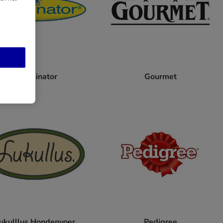
FURminator
Gourmet
ukulllus Hondenvoer
Pedigree