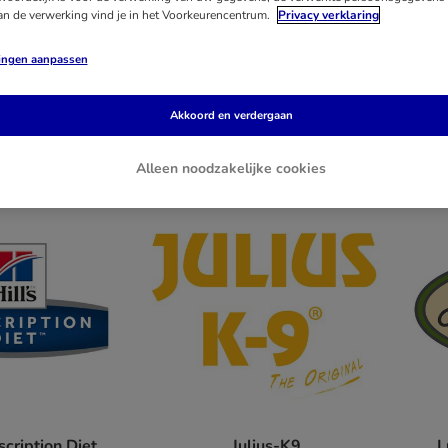
an de verwerking vind je in het Voorkeurencentrum.
Privacy verklaring
lingen aanpassen
Akkoord en verdergaan
t for Life
Cosma
Alleen noodzakelijke cookies
escription Diet
Julius-K9
L