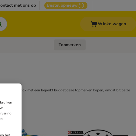
ontact met ons op
Bestel opnieuw
Winkelwagen
Topmerken
emenu: Overige huisdieren
Open categoriemenu: Top Deals
 je op bitiba ook met een beperkt budget deze topmerken kopen, omdat bitiba ze
ebruiken
uw
rvaring
et
e
en het