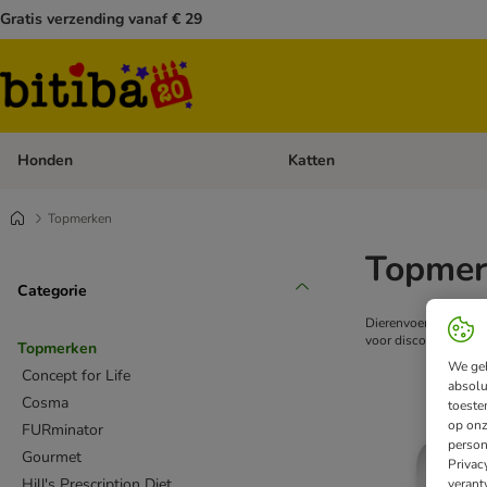
Gratis verzending vanaf € 29
Honden
Katten
Open categoriemenu: Honden
Topmerken
Topmer
Categorie
Dierenvoer en toebeh
voor discountprijzen
Topmerken
We geb
Concept for Life
absolu
Cosma
toeste
op onz
FURminator
person
Gourmet
Privac
Hill's Prescription Diet
verant