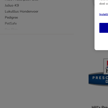
doel v
Julius-K9
Lukulllus Hondenvoer
Instel
Pedigree
PetSafe
Pro Plan
Purizon
Concep
Royal Canin
Royal Canin Veterinary Diet
Sanabelle
Smilla
Tiaki
Trixie
Whiskas
Wild Freedom
Wolf of Wilderness
Hill's Pr