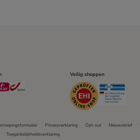
n
Veilig shoppen
ing Method
L Shipping Method
Mondial Relay Shipping Method
bpost Shipping Method
Security
Securit
rroepingsformulier
Privacyverklaring
Opt-out
Nieuwsbrief
Toegankelijkheidsverklaring