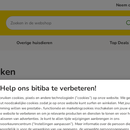
Neem c
Zoeken
Overige huisdieren
Top Deals
Open categoriemenu: Katten
Open categori
ken
Help ons bitiba te verbeteren!
oren van de beste merken: Royal Canin, Hill's, Eukanuba en veel meer! Gelukkig kun
 verkoopt.
ruiken cookies, pixels en andere technologieën (“cookies”) op onze website. We g
ut noodzakelijke cookies zodat je op onze website kunt surfen en winkelen. Met jo
mming willen we prestatie-, functionele en marketingcookies inschakelen om jouw e
e website te verbeteren en om je relevante producten en diensten te tonen en voor h
aliseren van advertenties. Je kunt te allen tijde wijzigingen aanbrengen in ons
yvoorkeurencentrum (“Instellingen aanpassen”). Meer informatie over de persoon di
woordelijk is voor de verwerking van uw gegevens, de verwerkte persoonsgegevens 