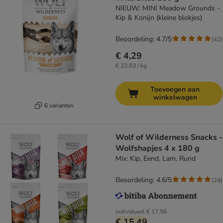
NIEUW: MINI Meadow Grounds -
Kip & Konijn (kleine blokjes)
Beoordeling: 4.7/5
(
42
)
€ 4,29
€ 23,83 / kg
Toevoegen aan
winkelwagen
6 varianten
Wolf of Wilderness Snacks -
Wolfshapjes 4 x 180 g
Mix: Kip, Eend, Lam, Rund
Beoordeling: 4.6/5
(
24
)
individueel
€ 17,56
€ 15,49