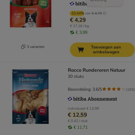
de korting
-10.44%
van
€ 4,79
€ 4,29
€ 17,16 / kg
€ 3,99
3 varianten
Toevoegen aan
winkelwagen
Rocco Runderoren Natuur
30 stuks
Beoordeling: 3.6/5
(
183
)
individueel
€ 13,99
€ 12,59
€ 0,42 / stuk
€ 11,71