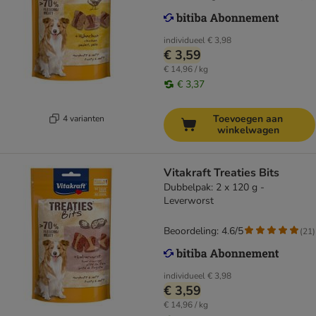
individueel
€ 3,98
€ 3,59
€ 14,96 / kg
€ 3,37
Toevoegen aan
4 varianten
winkelwagen
Vitakraft Treaties Bits
Dubbelpak: 2 x 120 g -
Leverworst
Beoordeling: 4.6/5
(
21
)
individueel
€ 3,98
€ 3,59
€ 14,96 / kg