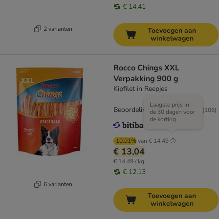
€ 14,41
2 varianten
Toevoegen aan
winkelwagen
Rocco Chings XXL
Verpakking 900 g
Kipfilet in Reepjes
Laagste prijs in
Beoordeling: 4/5
(
106
)
de 30 dagen voor
de korting
-10.01%
van
€ 14,49
€ 13,04
€ 14,49 / kg
€ 12,13
6 varianten
Toevoegen aan
winkelwagen