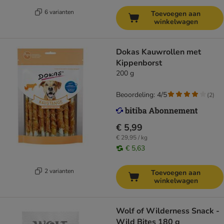
6 varianten
Toevoegen aan
winkelwagen
Dokas Kauwrollen met
Kippenborst
200 g
Beoordeling: 4/5
(
2
)
€ 5,99
€ 29,95 / kg
€ 5,63
2 varianten
Toevoegen aan
winkelwagen
Wolf of Wilderness Snack -
Wild Bites 180 g