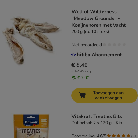
Wolf of Wilderness
"Meadow Grounds" -
Konijnenoren met Vacht
200 g (ca. 10 stuks)
Niet beoordeeld
€ 8,49
€ 42,45 / kg
€ 7,90
Toevoegen aan
winkelwagen
Vitakraft Treaties Bits
Dubbelpak 2 x 120 g - Kip
Beoordeling: 4.6/5
(
21
)