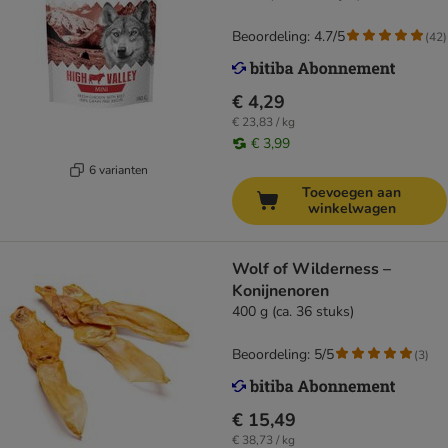
Beoordeling: 4.7/5
(
42
)
€ 4,29
€ 23,83 / kg
€ 3,99
6 varianten
Toevoegen aan
winkelwagen
Wolf of Wilderness –
Konijnenoren
400 g (ca. 36 stuks)
Beoordeling: 5/5
(
3
)
€ 15,49
€ 38,73 / kg