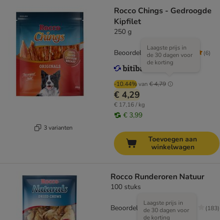
Rocco Chings - Gedroogde
Kipfilet
250 g
Laagste prijs in
Beoordeling: 5/5
(
6
)
de 30 dagen voor
de korting
-10.44%
van
€ 4,79
€ 4,29
€ 17,16 / kg
€ 3,99
3 varianten
Toevoegen aan
winkelwagen
Rocco Runderoren Natuur
100 stuks
Laagste prijs in
Beoordeling: 3.6/5
(
183
)
de 30 dagen voor
de korting