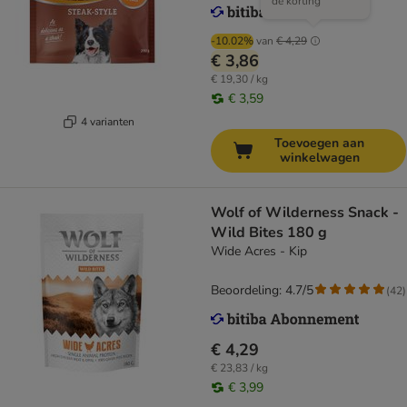
de korting
-10.02%
van
€ 4,29
€ 3,86
€ 19,30 / kg
€ 3,59
4 varianten
Toevoegen aan
winkelwagen
Wolf of Wilderness Snack -
Wild Bites 180 g
Wide Acres - Kip
Beoordeling: 4.7/5
(
42
)
€ 4,29
€ 23,83 / kg
€ 3,99