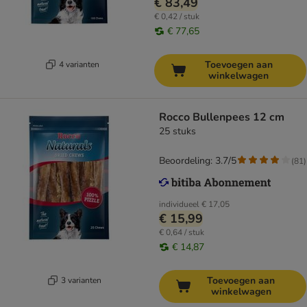
€ 83,49
€ 0,42 / stuk
€ 77,65
Toevoegen aan
4 varianten
winkelwagen
Rocco Bullenpees 12 cm
25 stuks
Beoordeling: 3.7/5
(
81
)
individueel
€ 17,05
€ 15,99
€ 0,64 / stuk
€ 14,87
Toevoegen aan
3 varianten
winkelwagen