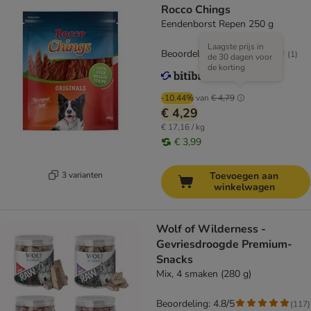
Rocco Chings
Eendenborst Repen 250 g
Laagste prijs in
Beoordeling: 3/5
(
1
)
de 30 dagen voor
de korting
-10.44%
van
€ 4,79
€ 4,29
€ 17,16 / kg
€ 3,99
3 varianten
Toevoegen aan
winkelwagen
Wolf of Wilderness -
Gevriesdroogde Premium-
Snacks
Mix, 4 smaken (280 g)
Beoordeling: 4.8/5
(
117
)