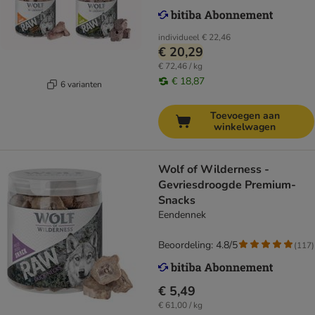
individueel
€ 22,46
€ 20,29
€ 72,46 / kg
€ 18,87
6 varianten
Toevoegen aan
winkelwagen
Wolf of Wilderness -
Gevriesdroogde Premium-
Snacks
Eendennek
Beoordeling: 4.8/5
(
117
)
€ 5,49
€ 61,00 / kg