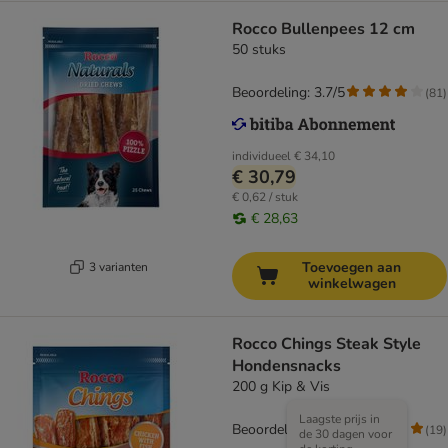
Rocco Bullenpees 12 cm
50 stuks
Beoordeling: 3.7/5
(
81
)
individueel
€ 34,10
€ 30,79
€ 0,62 / stuk
€ 28,63
Toevoegen aan
3 varianten
winkelwagen
Rocco Chings Steak Style
Hondensnacks
200 g Kip & Vis
Laagste prijs in
Beoordeling: 4.5/5
(
19
)
de 30 dagen voor