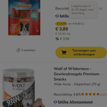
Laagste prijs in
Beoordeling: 3/5
(
1
)
de 30 dagen voor
de korting
-10.02%
van
€ 4,29
€ 3,86
€ 19,30 / kg
€ 3,59
3 varianten
Toevoegen aan
winkelwagen
Wolf of Wilderness -
Gevriesdroogde Premium-
Snacks
Wide Acres - Kippenhart (70 g)
Beoordeling: 4.8/5
(
117
)