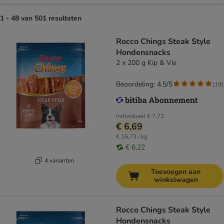
1 - 48 van 501 resultaten
Rocco Chings Steak Style
Hondensnacks
2 x 200 g Kip & Vis
Beoordeling: 4.5/5
(
19
)
individueel
€ 7,72
€ 6,69
€ 16,73 / kg
€ 6,22
4 varianten
Toevoegen aan
winkelwagen
Rocco Chings Steak Style
Hondensnacks