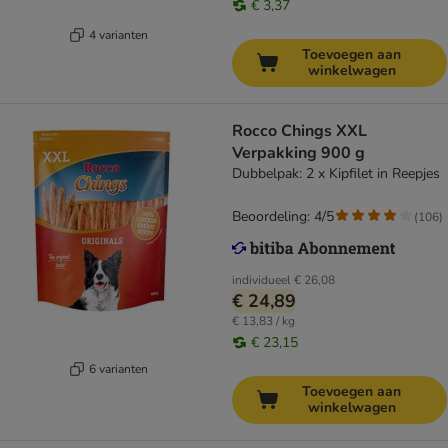
€ 3,37
4 varianten
Toevoegen aan
winkelwagen
Rocco Chings XXL
Verpakking 900 g
Dubbelpak: 2 x Kipfilet in Reepjes
Beoordeling: 4/5
(
106
)
individueel
€ 26,08
€ 24,89
€ 13,83 / kg
€ 23,15
6 varianten
Toevoegen aan
winkelwagen