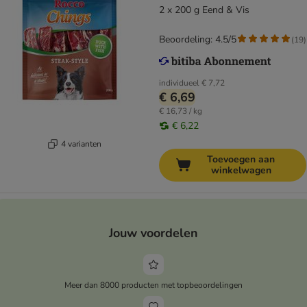
2 x 200 g Eend & Vis
Beoordeling: 4.5/5
(
19
)
individueel
€ 7,72
€ 6,69
€ 16,73 / kg
€ 6,22
4 varianten
Toevoegen aan
winkelwagen
Jouw voordelen
Meer dan 8000 producten met topbeoordelingen