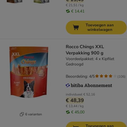
€ 21,51 / kg
€ 14,41
Toevoegen aan
winkelwagen
Rocco Chings XXL
Verpakking 900 g
Voordeelpakket: 4 x Kipfilet
Gedroogd
Beoordeling: 4/5
(
106
)
individueel
€ 52,16
€ 48,39
€ 13,44 / kg
€ 45,00
6 varianten
Toevoegen aan