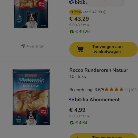
-9.79%
van
€ 47,99
€ 43,29
€ 0,43 / stuk
€ 40,26
4 varianten
Toevoegen aan
winkelwagen
Rocco Runderoren Natuur
10 stuks
Beoordeling: 3.6/5
(
183
)
€ 4,99
€ 0,50 / stuk
€ 4,64
Toevoegen aan