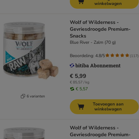
winkelwagen
Wolf of Wilderness -
Gevriesdroogde Premium-
Snacks
Blue River - Zalm (70 g)
Beoordeling: 4.8/5
(
117
)
€ 5,99
€ 85,57 / kg
€ 5,57
6 varianten
Toevoegen aan
winkelwagen
Wolf of Wilderness -
Gevriesdroogde Premium-