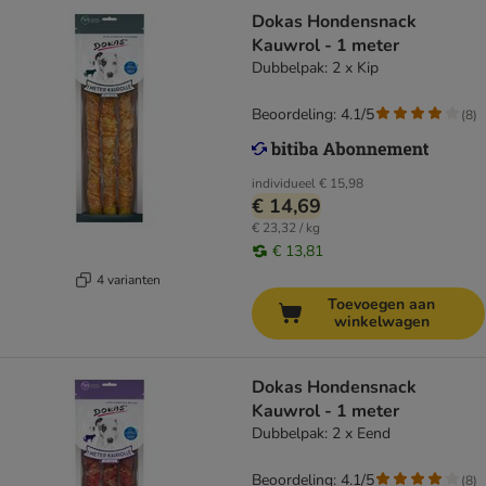
Dokas Hondensnack
Kauwrol - 1 meter
Dubbelpak: 2 x Kip
Beoordeling: 4.1/5
(
8
)
individueel
€ 15,98
€ 14,69
€ 23,32 / kg
€ 13,81
4 varianten
Toevoegen aan
winkelwagen
Dokas Hondensnack
Kauwrol - 1 meter
Dubbelpak: 2 x Eend
Beoordeling: 4.1/5
(
8
)