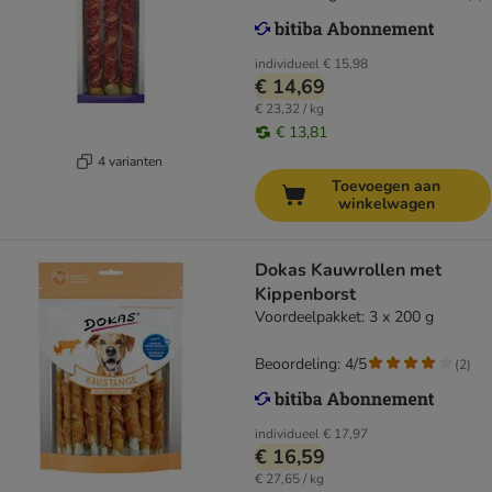
individueel
€ 15,98
€ 14,69
€ 23,32 / kg
€ 13,81
4 varianten
Toevoegen aan
winkelwagen
Dokas Kauwrollen met
Kippenborst
Voordeelpakket: 3 x 200 g
Beoordeling: 4/5
(
2
)
individueel
€ 17,97
€ 16,59
€ 27,65 / kg