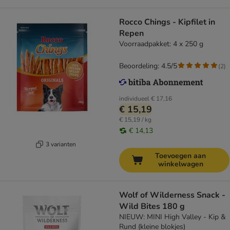
Rocco Chings - Kipfilet in
Repen
Voorraadpakket: 4 x 250 g
Beoordeling: 4.5/5
(
2
)
individueel
€ 17,16
€ 15,19
€ 15,19 / kg
€ 14,13
3 varianten
Toevoegen aan
winkelwagen
Wolf of Wilderness Snack -
Wild Bites 180 g
NIEUW: MINI High Valley - Kip &
Rund (kleine blokjes)