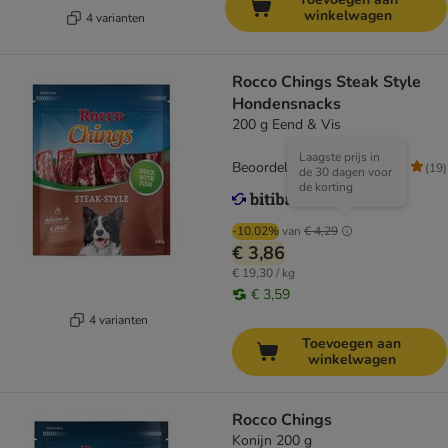
winkelwagen
4 varianten
Rocco Chings Steak Style
Hondensnacks
200 g Eend & Vis
Laagste prijs in
Beoordeling: 4.5/5
(
19
)
de 30 dagen voor
de korting
-10.02%
van
€ 4,29
€ 3,86
€ 19,30 / kg
€ 3,59
4 varianten
Toevoegen aan
winkelwagen
Rocco Chings
Konijn 200 g