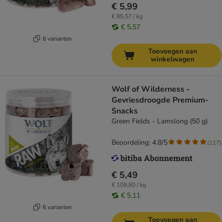
€ 5,99
€ 85,57 / kg
€ 5,57
6 varianten
Toevoegen aan
winkelwagen
Wolf of Wilderness -
Gevriesdroogde Premium-
Snacks
Green Fields - Lamslong (50 g)
Beoordeling: 4.8/5
(
117
)
€ 5,49
€ 109,80 / kg
€ 5,11
6 varianten
Toevoegen aan