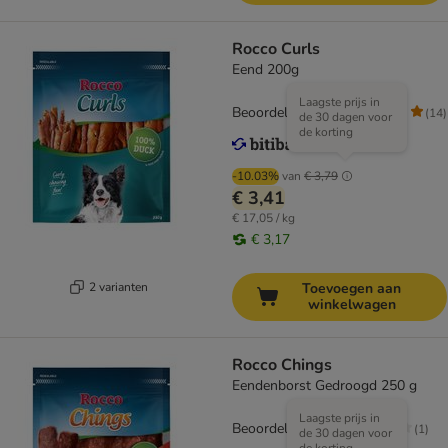
Rocco Curls
Eend 200g
Laagste prijs in
Beoordeling: 4.9/5
(
14
)
de 30 dagen voor
de korting
-10.03%
van
€ 3,79
€ 3,41
€ 17,05 / kg
€ 3,17
2 varianten
Toevoegen aan
winkelwagen
Rocco Chings
Eendenborst Gedroogd 250 g
Laagste prijs in
Beoordeling: 3/5
(
1
)
de 30 dagen voor