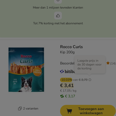
Meer dan 1 miljoen tevreden klanten
Tot 7% korting met het abonnement
Rocco Curls
Kip 200g
Laagste prijs in
Beoordeling: 4.9/5
(
14
)
de 30 dagen voor
de korting
-10.03%
van
€ 3,79
€ 3,41
€ 17,05 / kg
€ 3,17
2 varianten
Toevoegen aan
winkelwagen