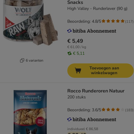
Snacks
High Valley - Runderlever (90 g)
Beoordeling: 4.8/5
(
117
)
€ 5,49
€ 61,00 / kg
€ 5,11
6 varianten
Toevoegen aan
winkelwagen
Rocco Runderoren Natuur
200 stuks
Beoordeling: 3.6/5
(
183
)
individueel
€ 86,58