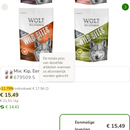
De totale prijs
van dezelfde
artikelen wanneer
Mix: Kip, Eend, Lam, Rund
ze afzonderlijk
worden gekocht
679509.5
-11.79%
individueel
€ 17,56
€ 15,49
€ 21,51 / kg
€ 14,41
Eenmalige
€ 15,49
levering