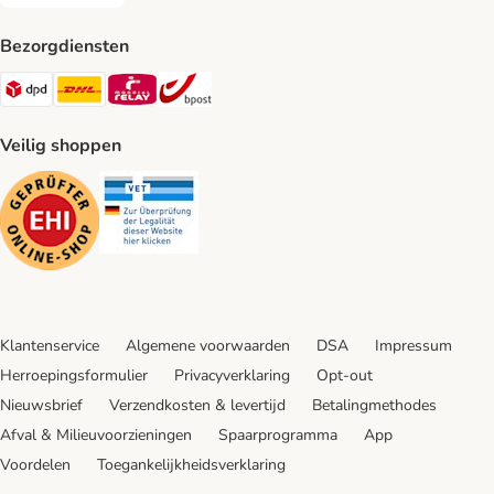
Achteraf betalen Payment Method
Bezorgdiensten
Dpd Shipping Method
DHL Shipping Method
Mondial Relay Shipping Method
bpost Shipping Method
Veilig shoppen
Security
Security
Klantenservice
Algemene voorwaarden
DSA
Impressum
Herroepingsformulier
Privacyverklaring
Opt-out
Nieuwsbrief
Verzendkosten & levertijd
Betalingmethodes
Afval & Milieuvoorzieningen
Spaarprogramma
App
Voordelen
Toegankelijkheidsverklaring