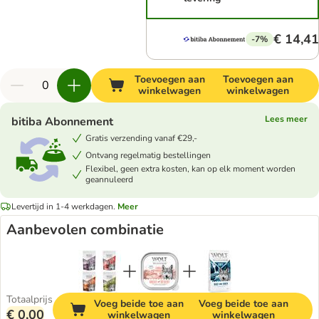
€ 14,41
-7%
Toevoegen aan
Toevoegen aan
winkelwagen
winkelwagen
Lees meer
bitiba Abonnement
Gratis verzending vanaf €29,-
Ontvang regelmatig bestellingen
Flexibel, geen extra kosten, kan op elk moment worden
geannuleerd
Levertijd in 1-4 werkdagen.
Meer
Aanbevolen combinatie
Totaalprijs
Voeg beide toe aan
Voeg beide toe aan
€ 0,00
winkelwagen
winkelwagen