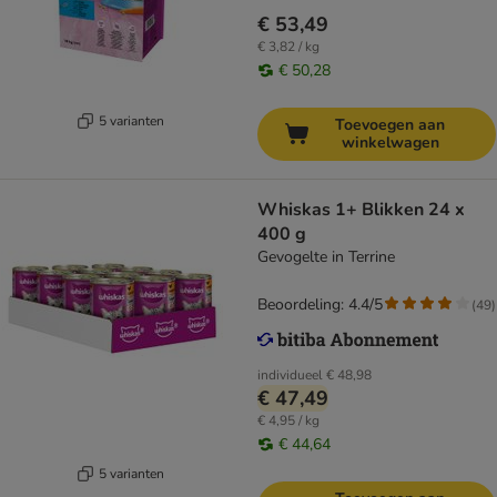
€ 53,49
€ 3,82 / kg
€ 50,28
5 varianten
Toevoegen aan
winkelwagen
Whiskas 1+ Blikken 24 x
400 g
Gevogelte in Terrine
Beoordeling: 4.4/5
(
49
)
individueel
€ 48,98
€ 47,49
€ 4,95 / kg
€ 44,64
5 varianten