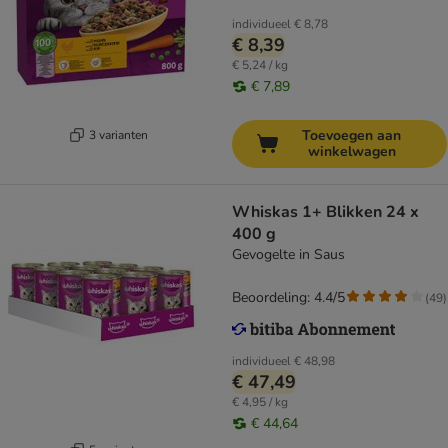
individueel
€ 8,78
€ 8,39
€ 5,24 / kg
€ 7,89
Toevoegen aan
3 varianten
winkelwagen
Whiskas 1+ Blikken 24 x
400 g
Gevogelte in Saus
Beoordeling: 4.4/5
(
49
)
individueel
€ 48,98
€ 47,49
€ 4,95 / kg
€ 44,64