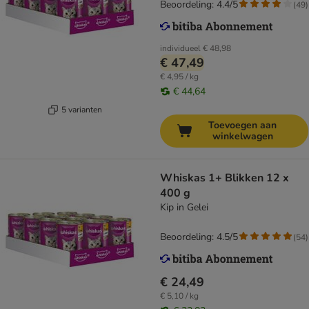
Beoordeling: 4.4/5
(
49
)
individueel
€ 48,98
€ 47,49
€ 4,95 / kg
€ 44,64
5 varianten
Toevoegen aan
winkelwagen
Whiskas 1+ Blikken 12 x
400 g
Kip in Gelei
Beoordeling: 4.5/5
(
54
)
€ 24,49
€ 5,10 / kg