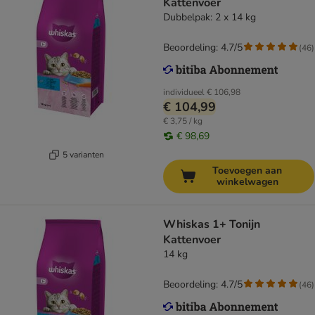
Kattenvoer
Dubbelpak: 2 x 14 kg
Beoordeling: 4.7/5
(
46
)
individueel
€ 106,98
€ 104,99
€ 3,75 / kg
€ 98,69
5 varianten
Toevoegen aan
winkelwagen
Whiskas 1+ Tonijn
Kattenvoer
14 kg
Beoordeling: 4.7/5
(
46
)