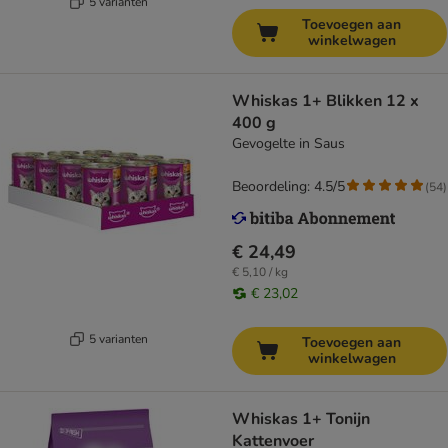
5 varianten
Toevoegen aan
winkelwagen
Whiskas 1+ Blikken 12 x
400 g
Gevogelte in Saus
Beoordeling: 4.5/5
(
54
)
€ 24,49
€ 5,10 / kg
€ 23,02
5 varianten
Toevoegen aan
winkelwagen
Whiskas 1+ Tonijn
Kattenvoer