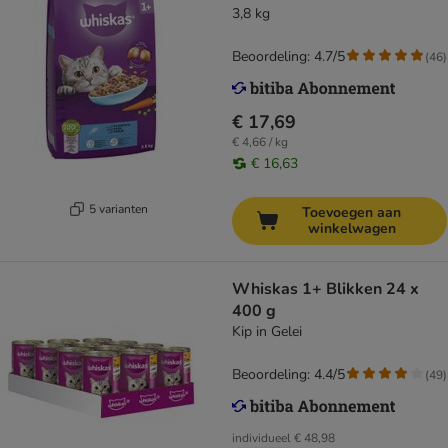
3,8 kg
Beoordeling: 4.7/5
(
46
)
€ 17,69
€ 4,66 / kg
€ 16,63
5 varianten
Toevoegen aan
winkelwagen
Whiskas 1+ Blikken 24 x
400 g
Kip in Gelei
Beoordeling: 4.4/5
(
49
)
individueel
€ 48,98