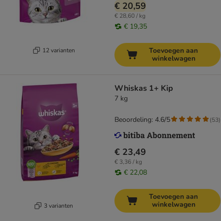
€ 20,59
€ 28,60 / kg
€ 19,35
Toevoegen aan
12 varianten
winkelwagen
Whiskas 1+ Kip
7 kg
Beoordeling: 4.6/5
(
53
)
€ 23,49
€ 3,36 / kg
€ 22,08
Toevoegen aan
winkelwagen
3 varianten