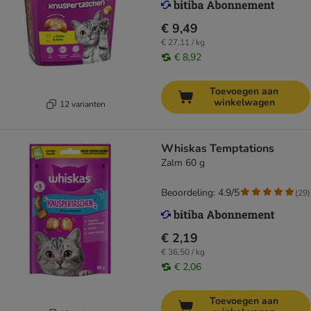
€ 9,49
€ 27,11 / kg
€ 8,92
Toevoegen aan
winkelwagen
12 varianten
Whiskas Temptations
Zalm 60 g
Beoordeling: 4.9/5
(
29
)
€ 2,19
€ 36,50 / kg
€ 2,06
Toevoegen aan