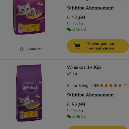
€ 17,69
€ 4,66 / kg
€ 16,63
Toevoegen aan
winkelwagen
3 varianten
Whiskas 1+ Kip
14 kg
Beoordeling: 4.6/5
(
53
)
€ 52,99
€ 3,79 / kg
€ 49,81