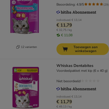
Beoordeling: 4.9/5
(
29
)
individueel
€ 13,14
€ 11,79
€ 32,75 / kg
€ 11,08
Toevoegen aan
12 varianten
winkelwagen
Whiskas Dentabites
Voordeelpakket met kip (6 x 40 g)
Niet beoordeeld
individueel
€ 13,14
€ 11,79
€ 49,13 / kg