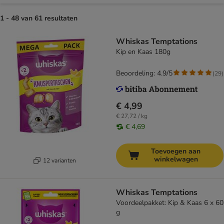
1 - 48 van 61 resultaten
Whiskas Temptations
Kip en Kaas 180g
Beoordeling: 4.9/5
(
29
)
€ 4,99
€ 27,72 / kg
€ 4,69
Toevoegen aan
winkelwagen
12 varianten
Whiskas Temptations
Voordeelpakket: Kip & Kaas 6 x 60
g