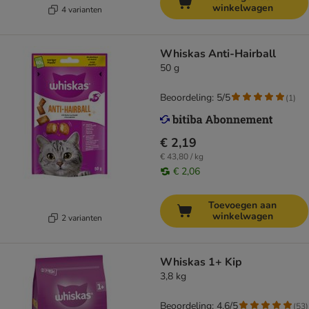
winkelwagen
4 varianten
Whiskas Anti-Hairball
50 g
Beoordeling: 5/5
(
1
)
€ 2,19
€ 43,80 / kg
€ 2,06
Toevoegen aan
winkelwagen
2 varianten
Whiskas 1+ Kip
3,8 kg
Beoordeling: 4.6/5
(
53
)