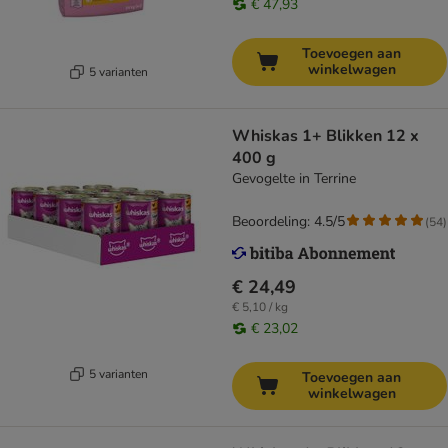
€ 47,93
Toevoegen aan
winkelwagen
5 varianten
Whiskas 1+ Blikken 12 x
400 g
Gevogelte in Terrine
Beoordeling: 4.5/5
(
54
)
€ 24,49
€ 5,10 / kg
€ 23,02
5 varianten
Toevoegen aan
winkelwagen