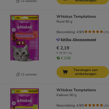
winkelwagen
12 varianten
Whiskas Temptations
Rund 60 g
Beoordeling: 4.9/5
(
29
)
€ 2,19
€ 36,50 / kg
€ 2,06
Toevoegen aan
winkelwagen
12 varianten
Whiskas Temptations
Kalkoen 60 g
Beoordeling: 4.9/5
(
29
)