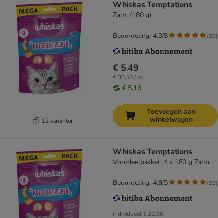
Whiskas Temptations
Zalm (180 g)
Beoordeling: 4.9/5
(
29
)
€ 5,49
€ 30,50 / kg
€ 5,16
Toevoegen aan
winkelwagen
12 varianten
Whiskas Temptations
Voordeelpakket: 4 x 180 g Zalm
Beoordeling: 4.9/5
(
29
)
individueel
€ 21,96