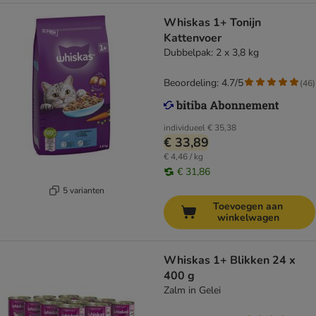
Whiskas 1+ Tonijn
Kattenvoer
Dubbelpak: 2 x 3,8 kg
Beoordeling: 4.7/5
(
46
)
individueel
€ 35,38
€ 33,89
€ 4,46 / kg
€ 31,86
5 varianten
Toevoegen aan
winkelwagen
Whiskas 1+ Blikken 24 x
400 g
Zalm in Gelei