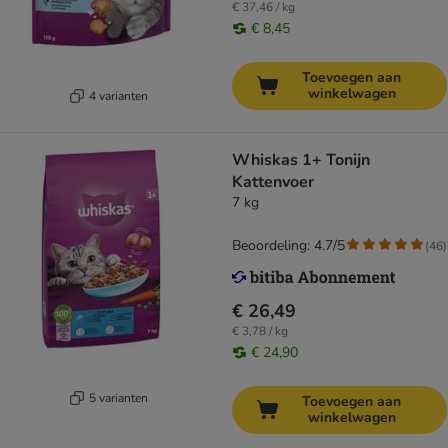
€ 37,46 / kg
€ 8,45
Toevoegen aan
winkelwagen
4 varianten
Whiskas 1+ Tonijn
Kattenvoer
7 kg
Beoordeling: 4.7/5
(
46
)
€ 26,49
€ 3,78 / kg
€ 24,90
5 varianten
Toevoegen aan
winkelwagen