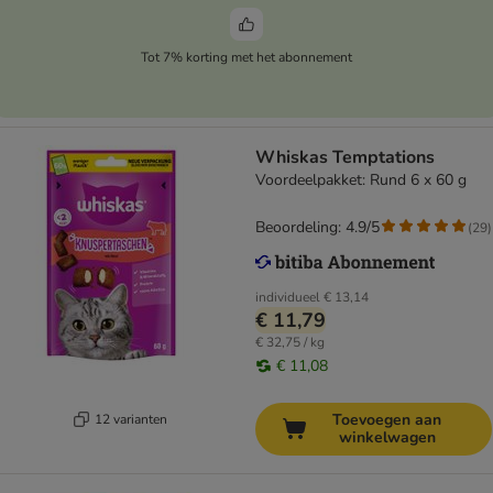
Tot 7% korting met het abonnement
Whiskas Temptations
Voordeelpakket: Rund 6 x 60 g
Beoordeling: 4.9/5
(
29
)
individueel
€ 13,14
€ 11,79
€ 32,75 / kg
€ 11,08
Toevoegen aan
12 varianten
winkelwagen