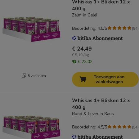
Whiskas 1+ Blikken 12 x
400 g
Zalm in Gelei
Beoordeling: 4.5/5
(
54
)
€ 24,49
€ 5,10 / kg
€ 23,02
5 varianten
Toevoegen aan
winkelwagen
Whiskas 1+ Blikken 12 x
400 g
Rund & Lever in Saus
Beoordeling: 4.5/5
(
54
)