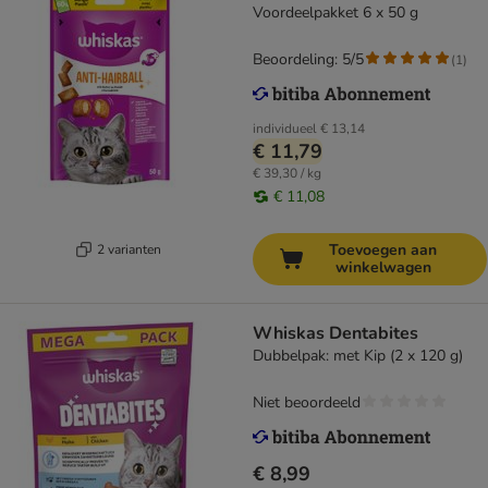
Voordeelpakket 6 x 50 g
Beoordeling: 5/5
(
1
)
individueel
€ 13,14
€ 11,79
€ 39,30 / kg
€ 11,08
Toevoegen aan
2 varianten
winkelwagen
Whiskas Dentabites
Dubbelpak: met Kip (2 x 120 g)
Niet beoordeeld
€ 8,99