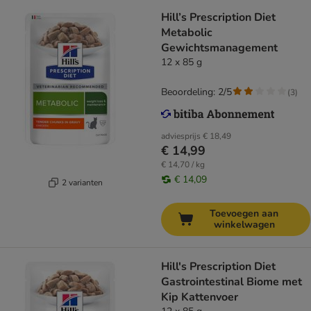
Hill’s Prescription Diet
Metabolic
Gewichtsmanagement
12 x 85 g
Beoordeling: 2/5
(
3
)
adviesprijs
€ 18,49
€ 14,99
€ 14,70 / kg
€ 14,09
2 varianten
Toevoegen aan
winkelwagen
Hill's Prescription Diet
Gastrointestinal Biome met
Kip Kattenvoer