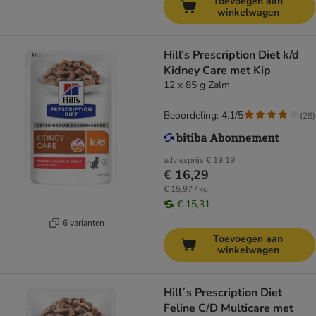
Toevoegen aan
winkelwagen
Hill’s Prescription Diet k/d
Kidney Care met Kip
12 x 85 g Zalm
Beoordeling: 4.1/5
(
28
)
adviesprijs
€ 19,19
€ 16,29
€ 15,97 / kg
€ 15,31
6 varianten
Toevoegen aan
winkelwagen
Hill´s Prescription Diet
Feline C/D Multicare met