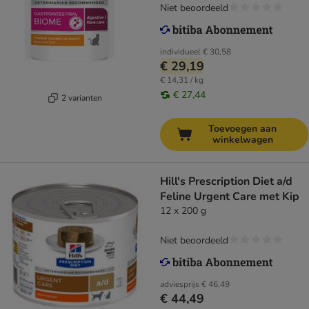
Niet beoordeeld
individueel
€ 30,58
€ 29,19
€ 14,31 / kg
€ 27,44
2 varianten
Toevoegen aan
winkelwagen
Hill's Prescription Diet a/d
Feline Urgent Care met Kip
12 x 200 g
Niet beoordeeld
adviesprijs
€ 46,49
€ 44,49