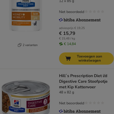
12 x 85 g
Niet beoordeeld
adviesprijs
€ 19,25
€ 15,79
€ 15,48 / kg
€ 14,84
2 varianten
Toevoegen aan
winkelwagen
Hill´s Prescription Diet i/d
Digestive Care Stoofpotje
met Kip Kattenvoer
48 x 82 g
Niet beoordeeld