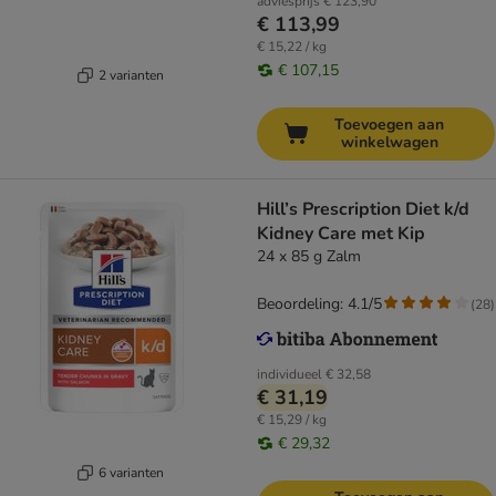
adviesprijs
€ 123,90
€ 113,99
€ 15,22 / kg
€ 107,15
2 varianten
Toevoegen aan
winkelwagen
Hill’s Prescription Diet k/d
Kidney Care met Kip
24 x 85 g Zalm
Beoordeling: 4.1/5
(
28
)
individueel
€ 32,58
€ 31,19
€ 15,29 / kg
€ 29,32
6 varianten