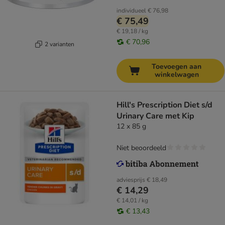
individueel
€ 76,98
€ 75,49
€ 19,18 / kg
€ 70,96
2 varianten
Toevoegen aan
winkelwagen
Hill's Prescription Diet s/d
Urinary Care met Kip
12 x 85 g
Niet beoordeeld
adviesprijs
€ 18,49
€ 14,29
€ 14,01 / kg
€ 13,43