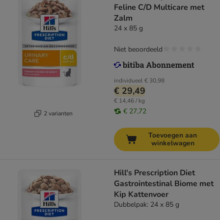
Feline C/D Multicare met
Zalm
24 x 85 g
Niet beoordeeld
individueel
€ 30,98
€ 29,49
€ 14,46 / kg
€ 27,72
2 varianten
Toevoegen aan
winkelwagen
Hill's Prescription Diet
Gastrointestinal Biome met
Kip Kattenvoer
Dubbelpak: 24 x 85 g