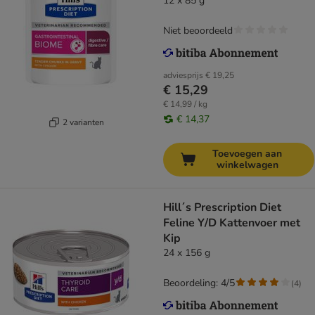
12 x 85 g
Niet beoordeeld
adviesprijs
€ 19,25
€ 15,29
€ 14,99 / kg
€ 14,37
2 varianten
Toevoegen aan
winkelwagen
Hill´s Prescription Diet
Feline Y/D Kattenvoer met
Kip
24 x 156 g
Beoordeling: 4/5
(
4
)