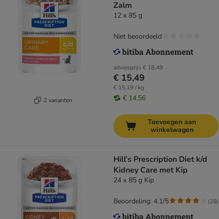
Zalm
12 x 85 g
Niet beoordeeld
adviesprijs
€ 18,49
€ 15,49
€ 15,19 / kg
€ 14,56
2 varianten
Toevoegen aan
winkelwagen
Hill’s Prescription Diet k/d
Kidney Care met Kip
24 x 85 g Kip
Beoordeling: 4.1/5
(
28
)