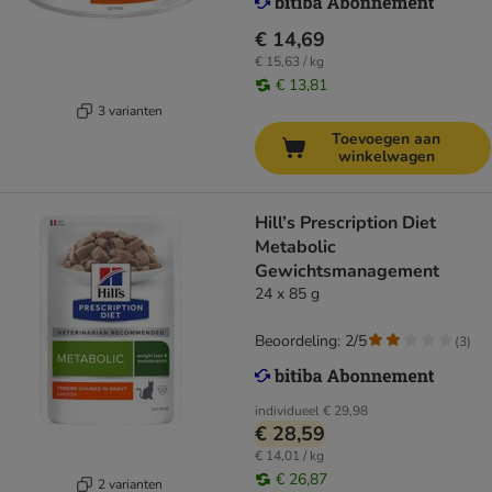
€ 14,69
€ 15,63 / kg
€ 13,81
3 varianten
Toevoegen aan
winkelwagen
Hill’s Prescription Diet
Metabolic
Gewichtsmanagement
24 x 85 g
Beoordeling: 2/5
(
3
)
individueel
€ 29,98
€ 28,59
€ 14,01 / kg
€ 26,87
2 varianten