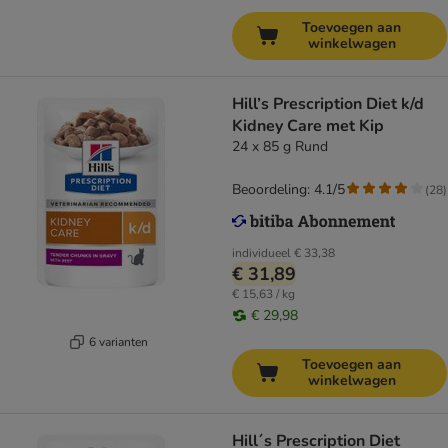
Toevoegen aan
winkelwagen
Hill’s Prescription Diet k/d
Kidney Care met Kip
24 x 85 g Rund
Beoordeling: 4.1/5
(
28
)
individueel
€ 33,38
€ 31,89
€ 15,63 / kg
€ 29,98
6 varianten
Toevoegen aan
winkelwagen
Hill´s Prescription Diet