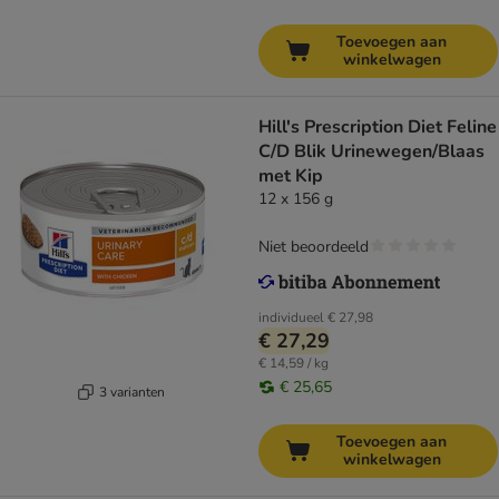
Toevoegen aan
winkelwagen
Hill's Prescription Diet Feline
C/D Blik Urinewegen/Blaas
met Kip
12 x 156 g
Niet beoordeeld
individueel
€ 27,98
€ 27,29
€ 14,59 / kg
€ 25,65
3 varianten
Toevoegen aan
winkelwagen