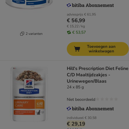
adviesprijs
€ 61,95
€ 56,99
€ 15,22 / kg
€ 53,57
2 varianten
Toevoegen aan
winkelwagen
Hill's Prescription Diet Feline
C/D Maaltijdzakjes -
Urinewegen/Blaas
24 x 85 g
Niet beoordeeld
individueel
€ 30,58
€ 29,19