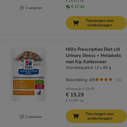
€ 14,31 / kg
€ 27,44
2 varianten
Toevoegen aan
winkelwagen
Hill's Prescription Diet c/d
Urinary Stress + Metabolic
met Kip Kattenvoer
Voordeelpakket 12 x 85 g
Beoordeling: 4/5
(
1
)
adviesprijs
€ 18,49
€ 15,29
€ 14,99 / kg
Toevoegen aan
2 varianten
winkelwagen