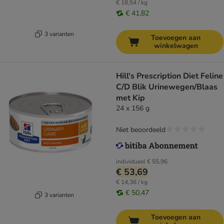
€ 18,54 / kg
€ 41,82
3 varianten
Toevoegen aan
winkelwagen
Hill's Prescription Diet Feline
C/D Blik Urinewegen/Blaas
met Kip
24 x 156 g
Niet beoordeeld
individueel
€ 55,96
€ 53,69
€ 14,36 / kg
€ 50,47
3 varianten
Toevoegen aan