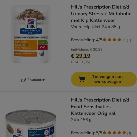
Hill's Prescription Diet c/d
Urinary Stress + Metabolic
met Kip Kattenvoer
Voordeelpakket 24 x 85 g
Beoordeling: 4/5
(
1
)
individueel
€ 30,58
€ 29,19
€ 14,31 / kg
Toevoegen aan
2 varianten
winkelwagen
Hill's Prescription Diet z/d
Food Sensitivities
Kattenvoer Original
24 x 156 g
Beoordeling: 5/5
(
3
)