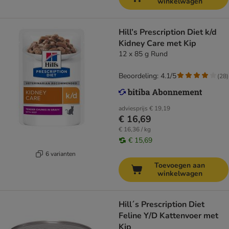
winkelwagen
Hill’s Prescription Diet k/d
Kidney Care met Kip
12 x 85 g Rund
Beoordeling: 4.1/5
(
28
)
adviesprijs
€ 19,19
€ 16,69
€ 16,36 / kg
€ 15,69
6 varianten
Toevoegen aan
winkelwagen
Hill´s Prescription Diet
Feline Y/D Kattenvoer met
Kip