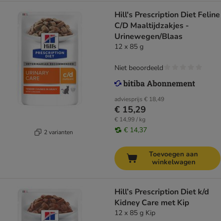
Hill's Prescription Diet Feline
C/D Maaltijdzakjes -
Urinewegen/Blaas
12 x 85 g
Niet beoordeeld
adviesprijs
€ 18,49
€ 15,29
€ 14,99 / kg
€ 14,37
2 varianten
Toevoegen aan
winkelwagen
Hill’s Prescription Diet k/d
Kidney Care met Kip
12 x 85 g Kip