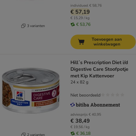
individueel
€ 58,76
€ 57,19
€ 15,29 / kg
€ 53,76
3 varianten
Toevoegen aan
winkelwagen
Hill´s Prescription Diet i/d
Digestive Care Stoofpotje
met Kip Kattenvoer
24 x 82 g
Niet beoordeeld
adviesprijs
€ 40,95
€ 38,49
€ 19,56 / kg
€ 36,18
2 varianten