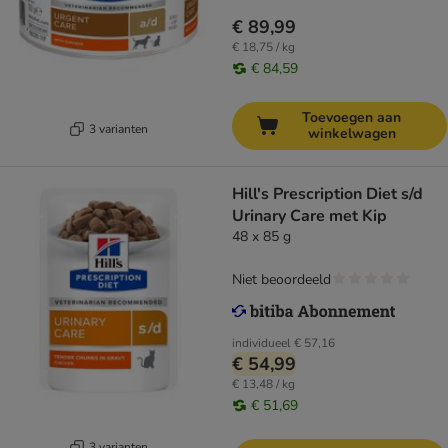
€ 89,99
€ 18,75 / kg
€ 84,59
Toevoegen aan
3 varianten
winkelwagen
Hill's Prescription Diet s/d
Urinary Care met Kip
48 x 85 g
Niet beoordeeld
individueel
€ 57,16
€ 54,99
€ 13,48 / kg
€ 51,69
3 varianten