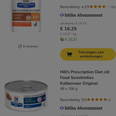
Beoordeling: 4.1/5
(
28
)
adviesprijs
€ 19,19
€ 16,29
€ 15,97 / kg
€ 15,31
6 varianten
Toevoegen aan
winkelwagen
Hill's Prescription Diet z/d
Food Sensitivities
Kattenvoer Original
48 x 156 g
Beoordeling: 5/5
(
3
)