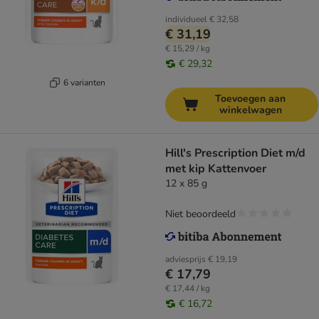
individueel
€ 32,58
€ 31,19
€ 15,29 / kg
€ 29,32
6 varianten
Toevoegen aan
winkelwagen
Hill's Prescription Diet m/d
met kip Kattenvoer
12 x 85 g
Niet beoordeeld
adviesprijs
€ 19,19
€ 17,79
€ 17,44 / kg
€ 16,72