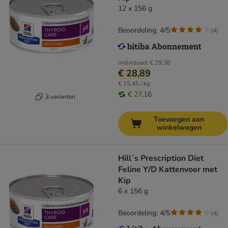
12 x 156 g
Beoordeling: 4/5
(
4
)
individueel
€ 29,38
€ 28,89
€ 15,45 / kg
€ 27,16
3 varianten
Toevoegen aan
winkelwagen
Hill´s Prescription Diet
Feline Y/D Kattenvoer met
Kip
6 x 156 g
Beoordeling: 4/5
(
4
)