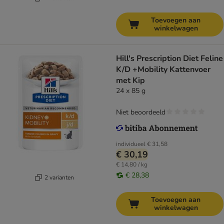
Toevoegen aan
winkelwagen
Hill's Prescription Diet Feline
K/D +Mobility Kattenvoer
met Kip
24 x 85 g
Niet beoordeeld
individueel
€ 31,58
€ 30,19
€ 14,80 / kg
€ 28,38
2 varianten
Toevoegen aan
winkelwagen