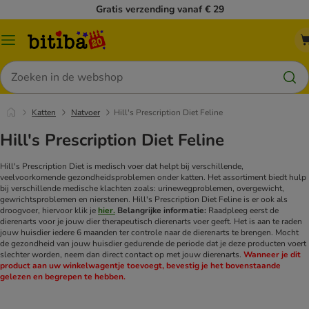
Gratis verzending vanaf € 29
Catalogusmenu
Zoeken
Katten
Natvoer
Hill's Prescription Diet Feline
Hill's Prescription Diet Feline
Hill's Prescription Diet is medisch voer dat helpt bij verschillende,
veelvoorkomende gezondheidsproblemen onder katten. Het assortiment biedt hulp
bij verschillende medische klachten zoals: urinewegproblemen, overgewicht,
gewrichtsproblemen en nierstenen. Hill's Prescription Diet Feline is er ook als
droogvoer, hiervoor klik je
hier.
Belangrijke informatie:
Raadpleeg eerst de
dierenarts voor je jouw dier therapeutisch dierenarts voer geeft. Het is aan te raden
jouw huisdier iedere 6 maanden ter controle naar de dierenarts te brengen. Mocht
de gezondheid van jouw huisdier gedurende de periode dat je deze producten voert
slechter worden, neem dan direct contact op met jouw dierenarts.
Wanneer je dit
product aan uw winkelwagentje toevoegt, bevestig je het bovenstaande
gelezen en begrepen te hebben.