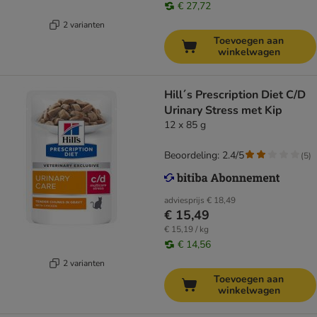
€ 27,72
2 varianten
Toevoegen aan
winkelwagen
Hill´s Prescription Diet C/D
Urinary Stress met Kip
12 x 85 g
Beoordeling: 2.4/5
(
5
)
adviesprijs
€ 18,49
€ 15,49
€ 15,19 / kg
€ 14,56
2 varianten
Toevoegen aan
winkelwagen