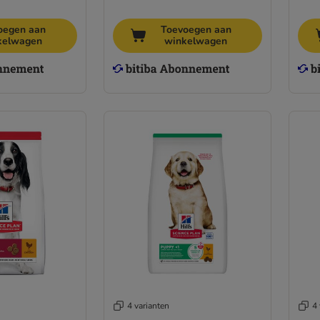
oegen aan
Toevoegen aan
kelwagen
winkelwagen
4 varianten
4 