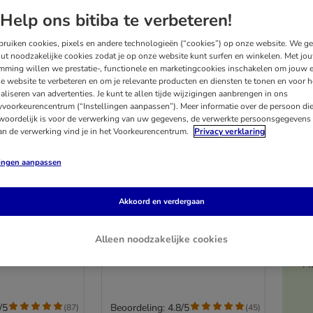
Help ons bitiba te verbeteren!
ruiken cookies, pixels en andere technologieën (“cookies”) op onze website. We g
ut noodzakelijke cookies zodat je op onze website kunt surfen en winkelen. Met jo
mming willen we prestatie-, functionele en marketingcookies inschakelen om jouw e
e website te verbeteren en om je relevante producten en diensten te tonen en voor h
aliseren van advertenties. Je kunt te allen tijde wijzigingen aanbrengen in ons
yvoorkeurencentrum (“Instellingen aanpassen”). Meer informatie over de persoon di
woordelijk is voor de verwerking van uw gegevens, de verwerkte persoonsgegevens 
an de verwerking vind je in het Voorkeurencentrum.
Privacy verklaring
lingen aanpassen
3 varianten
 Plan Adult 1-
Hill's Science Plan Mature
Akkoord en verdergaan
Kip
Adult Large met Kip
14 kg + 4 kg gratis
Alleen noodzakelijke cookies
Me
/5
Beoordeling: 4.8/5
(
87
)
(
45
)