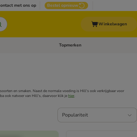
ontact met ons op
Bestel opnieuw
Winkelwagen
Topmerken
emenu: Overige huisdieren
Open categoriemenu: Top Deals
e soorten en smaken. Naast de normale voeding is Hill's ook verkrijgbaar voor
 ook natvoer van Hill's, daarvoor klik je
hier
.
Populariteit