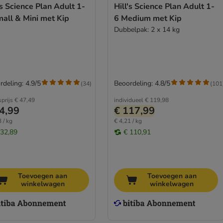
's Science Plan Adult 1-
Hill's Science Plan Adult 1-
all & Mini met Kip
6 Medium met Kip
Dubbelpak: 2 x 14 kg
rdeling: 4.9/5
Beoordeling: 4.8/5
(
34
)
(
101
sprijs
€ 47,49
individueel
€ 119,98
4,99
€ 117,99
 / kg
€ 4,21 / kg
 32,89
€ 110,91
Toevoegen aan
Toevoegen aan
winkelwagen
winkelwagen