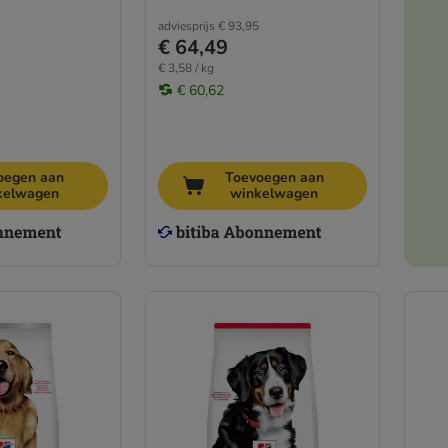
adviesprijs
€ 93,95
€ 64,49
€ 3,58 / kg
€ 60,62
oegen aan
Toevoegen aan
kelwagen
winkelwagen