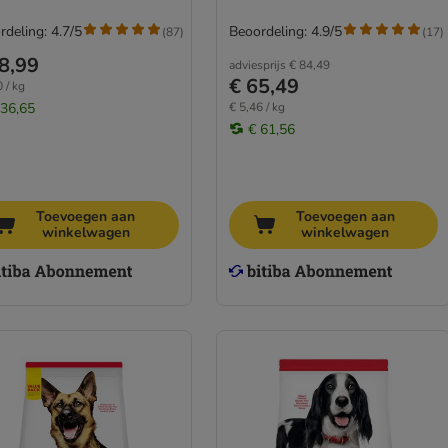
rdeling: 4.7/5
Beoordeling: 4.9/5
(
87
)
(
17
)
8,99
adviesprijs
€ 84,49
€ 65,49
 / kg
 36,65
€ 5,46 / kg
€ 61,56
Toevoegen aan
Toevoegen aan
winkelwagen
winkelwagen