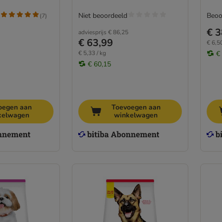
Niet beoordeeld
Beoo
(
7
)
€ 3
adviesprijs
€ 86,25
€ 63,99
€ 6,50
€ 5,33 / kg
€
€ 60,15
oegen aan
Toevoegen aan
kelwagen
winkelwagen