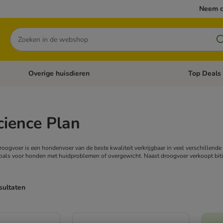
Neem c
Zoeken
Overige huisdieren
Top Deals
Open categoriemenu: Katten
Open categori
Science Plan
droogvoer is een hondenvoer van de beste kwaliteit verkrijgbaar in veel verschillend
oals voor honden met huidproblemen of overgewicht. Naast droogvoer verkoopt bitiba
sultaten