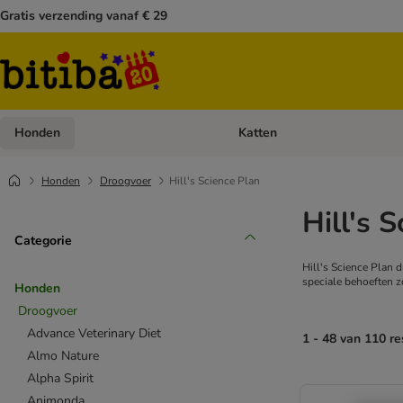
Gratis verzending vanaf € 29
Honden
Katten
Open categoriemenu: Honden
Honden
Droogvoer
Hill's Science Plan
Hill's 
Categorie
Hill's Science Plan 
speciale behoeften z
Honden
Droogvoer
Advance Veterinary Diet
1 - 48 van 110 re
Almo Nature
Alpha Spirit
Animonda