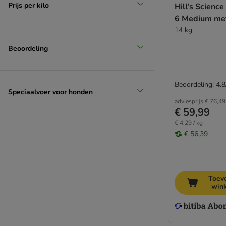
Trainer
Prijs per kilo
Hill's Science
Ultima
6 Medium met
Virbac
14 kg
Wiejska Zagroda
Beoordeling
Wolf of Wilderness
Yarrah Bio
Overig
Beoordeling: 4.8
Biologisch voer
Speciaalvoer voor honden
adviesprijs
€ 76,49
Dieetvoer
€ 59,99
Graanvrij voer
€ 4,29 / kg
Hypoallergeen voer
€ 56,39
Probeerpakketten
Vegetarisch
Primal
Toev
Koudgeperst
win