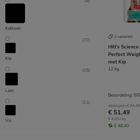
Integra
(
4
)
(
32
)
James Wellbeloved
Josera
JULIUS K-9
Kalkoen
Libra
2 varianten
Lily's Kitchen
(
77
)
Hill's Science
Lukullus
Groot 26 - 44 kg
Perfect Weig
Lupo
Kip
met Kip
Mac's
(
22
)
12 kg
(
15
)
Markus-Mühle
My Friend
Natural Greatness
Lam
Nature's Variety
Beoordeling: 5/5
Nutrivet
(
11
)
adviesprijs
€ 84,49
Optimanova
€ 51,49
Extra groot > 45 kg
Opti Life
€ 4,29 / kg
Vis
Pedigree
€ 48,40
Perfect Fit