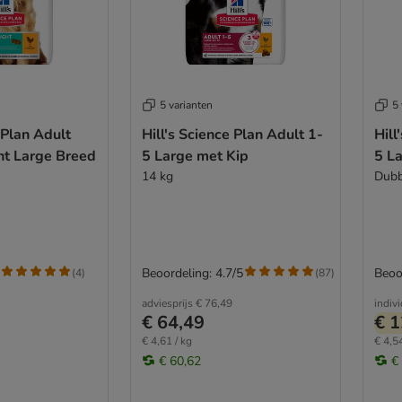
5 varianten
5 
 Plan Adult
Hill's Science Plan Adult 1-
Hill
ht Large Breed
5 Large met Kip
5 L
14 kg
Dubb
Beoordeling: 4.7/5
Beoo
(
4
)
(
87
)
adviesprijs
€ 76,49
indiv
€ 64,49
€ 1
€ 4,61 / kg
€ 4,54
€ 60,62
€