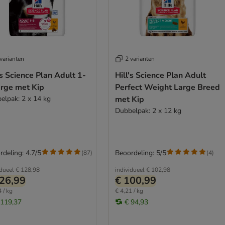
varianten
2 varianten
's Science Plan Adult 1-
Hill's Science Plan Adult
arge met Kip
Perfect Weight Large Breed
elpak: 2 x 14 kg
met Kip
Dubbelpak: 2 x 12 kg
rdeling: 4.7/5
Beoordeling: 5/5
(
87
)
(
4
)
idueel
€ 128,98
individueel
€ 102,98
26,99
€ 100,99
 / kg
€ 4,21 / kg
 119,37
€ 94,93