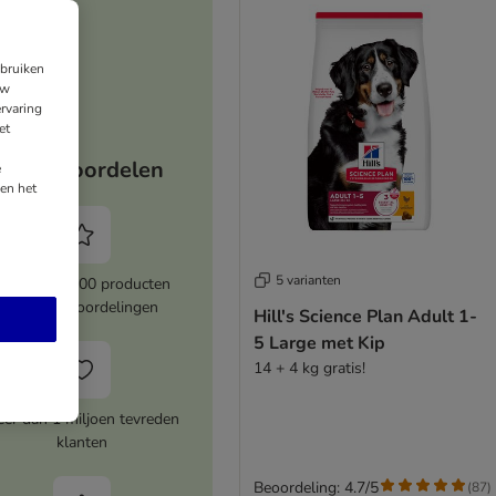
ebruiken
uw
rvaring
et
Jouw voordelen
e
en het
5 varianten
Meer dan 8000 producten
met topbeoordelingen
Hill's Science Plan Adult 1-
5 Large met Kip
14 + 4 kg gratis!
er dan 1 miljoen tevreden
klanten
Beoordeling: 4.7/5
(
87
)