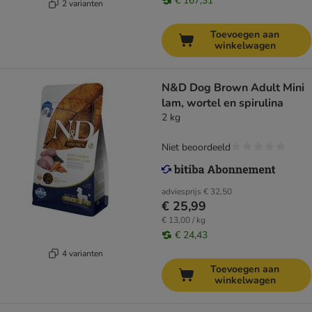
€ 167,31
2 varianten
Toevoegen aan
winkelwagen
N&D Dog Brown Adult Mini
lam, wortel en spirulina
2 kg
Niet beoordeeld
adviesprijs
€ 32,50
€ 25,99
€ 13,00 / kg
€ 24,43
4 varianten
Toevoegen aan
winkelwagen