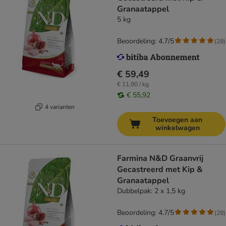
Granaatappel
5 kg
Beoordeling: 4.7/5
(
28
)
€ 59,49
€ 11,90 / kg
€ 55,92
4 varianten
Toevoegen aan
winkelwagen
Farmina N&D Graanvrij
Gecastreerd met Kip &
Granaatappel
Dubbelpak: 2 x 1,5 kg
Beoordeling: 4.7/5
(
28
)