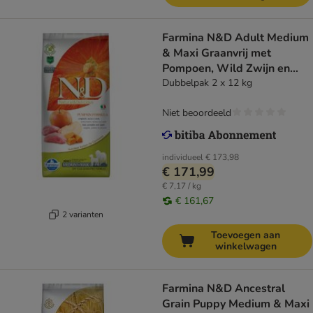
Farmina N&D Adult Medium
& Maxi Graanvrij met
Pompoen, Wild Zwijn en
Appel Hondenvoer
Dubbelpak 2 x 12 kg
Niet beoordeeld
individueel
€ 173,98
€ 171,99
€ 7,17 / kg
€ 161,67
2 varianten
Toevoegen aan
winkelwagen
Farmina N&D Ancestral
Grain Puppy Medium & Maxi