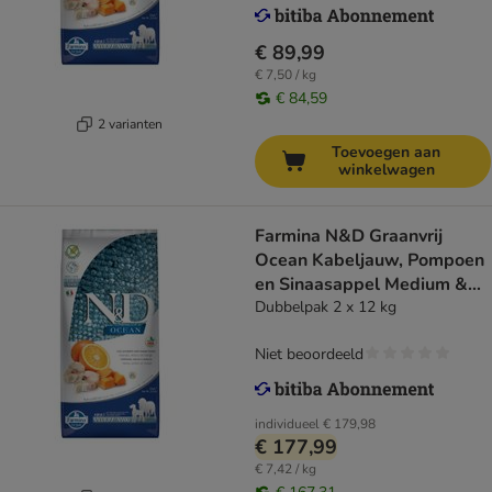
€ 89,99
€ 7,50 / kg
€ 84,59
2 varianten
Toevoegen aan
winkelwagen
Farmina N&D Graanvrij
Ocean Kabeljauw, Pompoen
en Sinaasappel Medium &
Maxi Hondenvoer
Dubbelpak 2 x 12 kg
Niet beoordeeld
individueel
€ 179,98
€ 177,99
€ 7,42 / kg