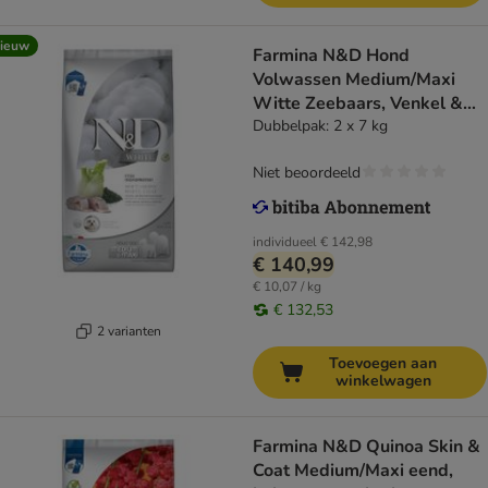
ieuw
Farmina N&D Hond
Volwassen Medium/Maxi
Witte Zeebaars, Venkel &
Spirulina Hondenvoer
Dubbelpak: 2 x 7 kg
Niet beoordeeld
individueel
€ 142,98
€ 140,99
€ 10,07 / kg
€ 132,53
2 varianten
Toevoegen aan
winkelwagen
Farmina N&D Quinoa Skin &
Coat Medium/Maxi eend,