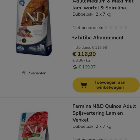
Adult Medium & Maxi met
lam, wortel & Spirulina
Hondenvoer
Dubbelpak: 2 x 7 kg
Niet beoordeeld
individueel
€ 118,98
€ 116,99
€ 8,36 / kg
€ 109,97
2 varianten
Toevoegen aan
winkelwagen
Farmina N&D Quinoa Adult
Spijsvertering Lam en
Venkel
Dubbelpak: 2 x 7 kg
Niet beoordeeld