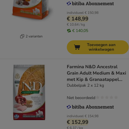
individueel
€ 150,98
€ 148,99
€ 10,64 / kg
€ 140,05
2 varianten
Toevoegen aan
winkelwagen
Farmina N&D Ancestral
Grain Adult Medium & Maxi
met Kip & Granaatappel
Hondenvoer
Dubbelpak 2 x 12 kg
Niet beoordeeld
individueel
€ 154,98
€ 152,99
€ 6,37 / kg