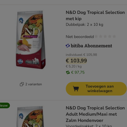
N&D Dog Tropical Selection
met kip
Dubbelpak: 2 x 10 kg
Niet beoordeeld
individueel
€ 105,98
€ 103,99
€ 5,20 / kg
€ 97,75
2 varianten
Toevoegen aan
winkelwagen
ieuw
N&D Dog Tropical Selection
Adult Medium/Maxi met
Zalm Hondenvoer
Voordeelpakket: 2 x 10 kg