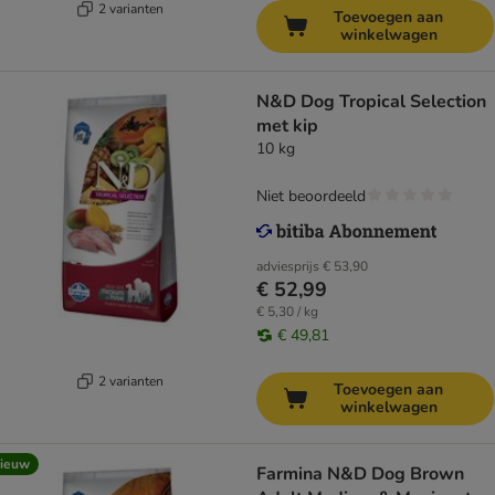
2 varianten
Toevoegen aan
winkelwagen
N&D Dog Tropical Selection
met kip
10 kg
Niet beoordeeld
adviesprijs
€ 53,90
€ 52,99
€ 5,30 / kg
€ 49,81
2 varianten
Toevoegen aan
winkelwagen
ieuw
Farmina N&D Dog Brown