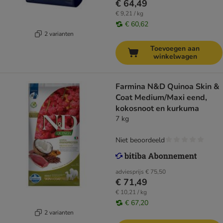
€ 64,49
€ 9,21 / kg
€ 60,62
2 varianten
Toevoegen aan
winkelwagen
Farmina N&D Quinoa Skin &
Coat Medium/Maxi eend,
kokosnoot en kurkuma
7 kg
Niet beoordeeld
adviesprijs
€ 75,50
€ 71,49
€ 10,21 / kg
€ 67,20
2 varianten