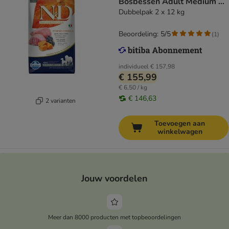
Bosbessen Adult Medium &
Maxi Hondenvoer
Dubbelpak 2 x 12 kg
Beoordeling: 5/5
(
1
)
individueel
€ 157,98
€ 155,99
€ 6,50 / kg
€ 146,63
2 varianten
Toevoegen aan
winkelwagen
Jouw voordelen
Meer dan 8000 producten met topbeoordelingen