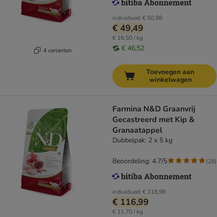
individueel
€ 50,98
€ 49,49
€ 16,50 / kg
€ 46,52
4 varianten
Toevoegen aan
winkelwagen
Farmina N&D Graanvrij
Gecastreerd met Kip &
Granaatappel
Dubbelpak: 2 x 5 kg
Beoordeling: 4.7/5
(
28
)
individueel
€ 118,98
€ 116,99
€ 11,70 / kg