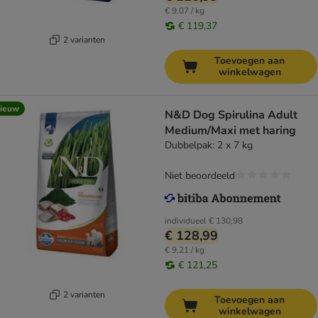
€ 9,07 / kg
€ 119,37
2 varianten
Toevoegen aan
winkelwagen
ieuw
N&D Dog Spirulina Adult
Medium/Maxi met haring
Dubbelpak: 2 x 7 kg
Niet beoordeeld
individueel
€ 130,98
€ 128,99
€ 9,21 / kg
€ 121,25
2 varianten
Toevoegen aan
winkelwagen