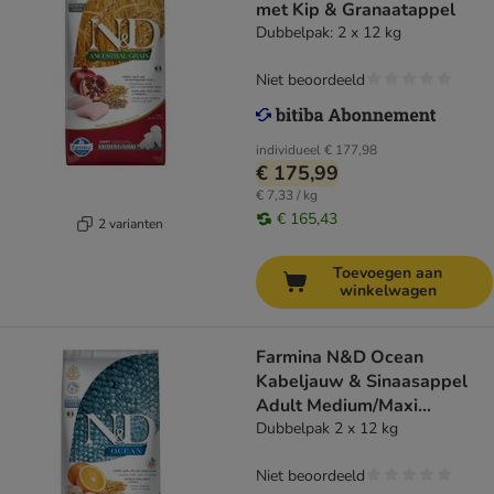
met Kip & Granaatappel
Dubbelpak: 2 x 12 kg
Niet beoordeeld
individueel
€ 177,98
€ 175,99
€ 7,33 / kg
€ 165,43
2 varianten
Toevoegen aan
winkelwagen
Farmina N&D Ocean
Kabeljauw & Sinaasappel
Adult Medium/Maxi
Hondenvoer
Dubbelpak 2 x 12 kg
Niet beoordeeld