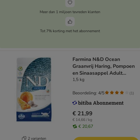
Meer dan 1 miljoen tevreden klanten
Tot 7% korting met het abonnement
Farmina N&D Ocean
Graanvrij Haring, Pompoen
en Sinaasappel Adult
Kattenvoer
1,5 kg
Beoordeling: 4/5
(
1
)
€ 21,99
€ 14,66 / kg
€ 20,67
2 varianten