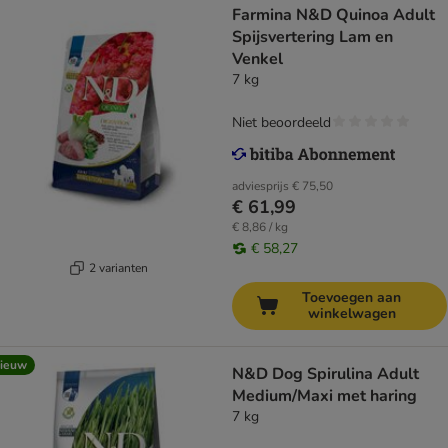
Farmina N&D Quinoa Adult
Spijsvertering Lam en
Venkel
7 kg
Niet beoordeeld
adviesprijs
€ 75,50
€ 61,99
€ 8,86 / kg
€ 58,27
2 varianten
Toevoegen aan
winkelwagen
ieuw
N&D Dog Spirulina Adult
Medium/Maxi met haring
7 kg