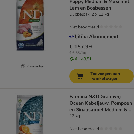
Puppy Medium & Maxi met
Lam en Bosbessen
Dubbelpak: 2 x 12 kg
Niet beoordeeld
€ 157,99
€ 6,58 / kg
€ 148,51
2 varianten
Toevoegen aan
winkelwagen
Farmina N&D Graanvrij
Ocean Kabeljauw, Pompoen
en Sinaasappel Medium &
Maxi Hondenvoer
12 kg
Niet beoordeeld