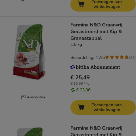
Toevoegen aan
winkelwagen
Farmina N&D Graanvrij
Gecastreerd met Kip &
Granaatappel
1,5 kg
Beoordeling: 4.7/5
(
28
)
€ 25,49
€ 16,99 / kg
€ 23,96
4 varianten
Toevoegen aan
winkelwagen
Farmina N&D Graanvrij
Gecastreerd met Kip &