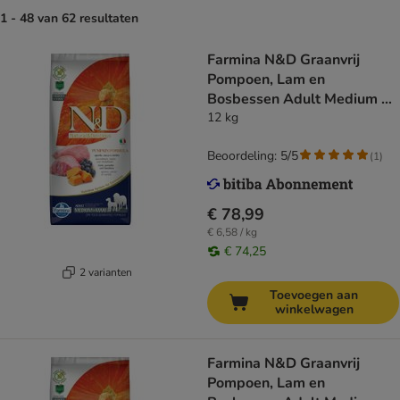
1 - 48 van 62 resultaten
Farmina N&D Graanvrij
Pompoen, Lam en
Bosbessen Adult Medium &
Maxi Hondenvoer
12 kg
Beoordeling: 5/5
(
1
)
€ 78,99
€ 6,58 / kg
€ 74,25
2 varianten
Toevoegen aan
winkelwagen
Farmina N&D Graanvrij
Pompoen, Lam en