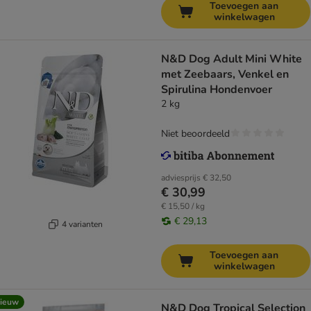
Toevoegen aan
winkelwagen
N&D Dog Adult Mini White
met Zeebaars, Venkel en
Spirulina Hondenvoer
2 kg
Niet beoordeeld
adviesprijs
€ 32,50
€ 30,99
€ 15,50 / kg
€ 29,13
4 varianten
Toevoegen aan
winkelwagen
ieuw
N&D Dog Tropical Selection