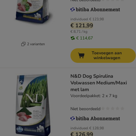
individueel
€ 123,98
€ 121,99
€ 8,71 / kg
€ 114,67
2 varianten
Toevoegen aan
winkelwagen
N&D Dog Spirulina
Volwassen Medium/Maxi
met lam
Voordeelpakket: 2 x 7 kg
Niet beoordeeld
individueel
€ 128,98
€ 126,99