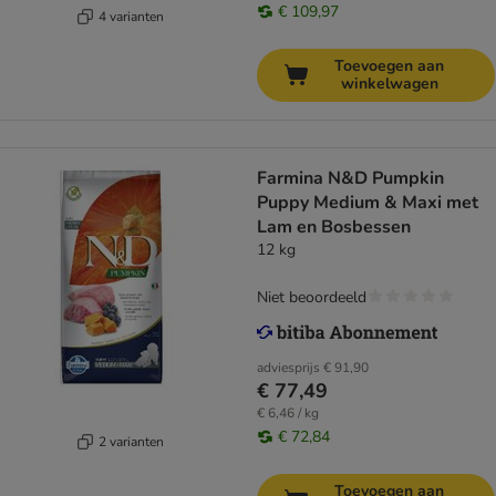
€ 109,97
4 varianten
Toevoegen aan
winkelwagen
Farmina N&D Pumpkin
Puppy Medium & Maxi met
Lam en Bosbessen
12 kg
Niet beoordeeld
adviesprijs
€ 91,90
€ 77,49
€ 6,46 / kg
€ 72,84
2 varianten
Toevoegen aan