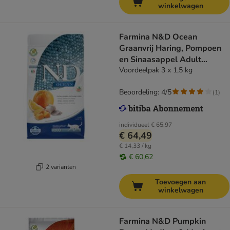
winkelwagen
Farmina N&D Ocean
Graanvrij Haring, Pompoen
en Sinaasappel Adult
Kattenvoer
Voordeelpak 3 x 1,5 kg
Beoordeling: 4/5
(
1
)
individueel
€ 65,97
€ 64,49
€ 14,33 / kg
€ 60,62
2 varianten
Toevoegen aan
winkelwagen
Farmina N&D Pumpkin