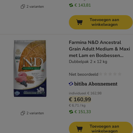
€ 143,81
2 varianten
Toevoegen aan
winkelwagen
Farmina N&D Ancestral
Grain Adult Medium & Maxi
met Lam en Bosbessen
Hondenvoer
Dubbelpak 2 x 12 kg
Niet beoordeeld
individueel
€ 162,98
€ 160,99
€ 6,71 / kg
€ 151,33
2 varianten
Toevoegen aan
winkelwagen