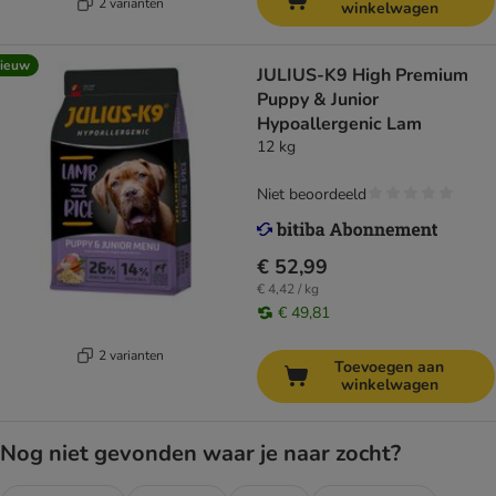
2 varianten
winkelwagen
ieuw
JULIUS-K9 High Premium
Puppy & Junior
Hypoallergenic Lam
12 kg
Niet beoordeeld
€ 52,99
€ 4,42 / kg
€ 49,81
2 varianten
Toevoegen aan
winkelwagen
Nog niet gevonden waar je naar zocht?