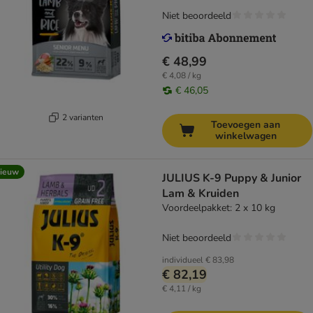
Niet beoordeeld
€ 48,99
€ 4,08 / kg
€ 46,05
2 varianten
Toevoegen aan
winkelwagen
ieuw
JULIUS K-9 Puppy & Junior
Lam & Kruiden
Voordeelpakket: 2 x 10 kg
Niet beoordeeld
individueel
€ 83,98
€ 82,19
€ 4,11 / kg