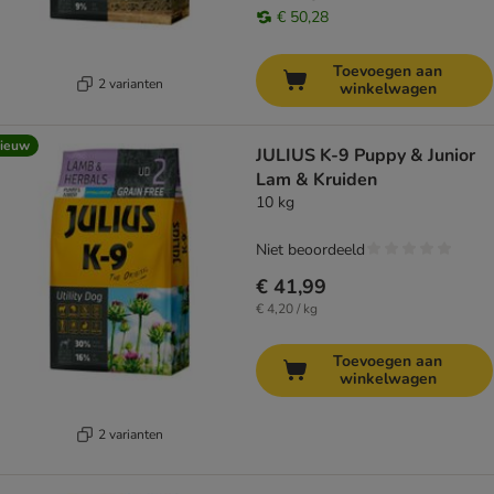
€ 50,28
Toevoegen aan
2 varianten
winkelwagen
ieuw
JULIUS K-9 Puppy & Junior
Lam & Kruiden
10 kg
Niet beoordeeld
€ 41,99
€ 4,20 / kg
Toevoegen aan
winkelwagen
2 varianten