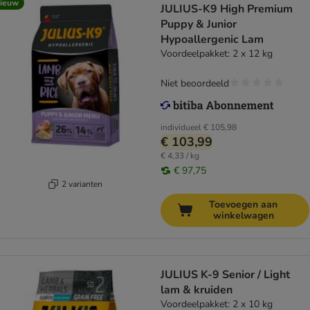
ieuw
JULIUS-K9 High Premium
Puppy & Junior
Hypoallergenic Lam
Voordeelpakket: 2 x 12 kg
Niet beoordeeld
individueel
€ 105,98
€ 103,99
€ 4,33 / kg
€ 97,75
2 varianten
Toevoegen aan
winkelwagen
JULIUS K-9 Senior / Light
lam & kruiden
Voordeelpakket: 2 x 10 kg