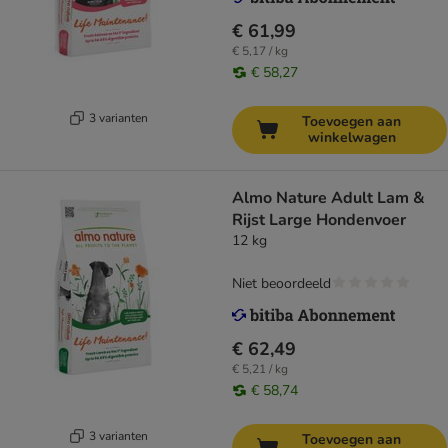
€ 61,99
€ 5,17 / kg
€ 58,27
3 varianten
Toevoegen aan
winkelwagen
Almo Nature Adult Lam &
Rijst Large Hondenvoer
12 kg
Niet beoordeeld
€ 62,49
€ 5,21 / kg
€ 58,74
3 varianten
Toevoegen aan