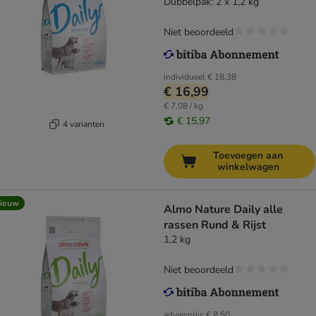
Dubbelpak: 2 x 1,2 kg
Niet beoordeeld
individueel
€ 18,38
€ 16,99
€ 7,08 / kg
€ 15,97
4 varianten
Toevoegen aan
winkelwagen
ieuw
Almo Nature Daily alle
rassen Rund & Rijst
1,2 kg
Niet beoordeeld
adviesprijs
€ 8,50