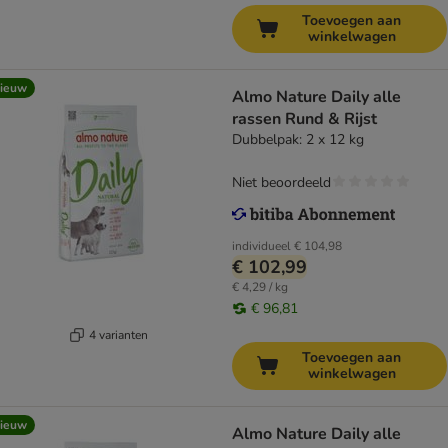
Toevoegen aan
winkelwagen
ieuw
Almo Nature Daily alle
rassen Rund & Rijst
Dubbelpak: 2 x 12 kg
Niet beoordeeld
individueel
€ 104,98
€ 102,99
€ 4,29 / kg
€ 96,81
4 varianten
Toevoegen aan
winkelwagen
ieuw
Almo Nature Daily alle