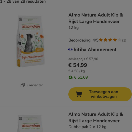
1 - 28 van 28 resultaten
Almo Nature Adult Kip &
Rijst Large Hondenvoer
12 kg
Beoordeling: 4/5
(
1
)
adviesprijs
€ 57,90
€ 54,99
€ 4,58 / kg
€ 51,69
3 varianten
Toevoegen aan
winkelwagen
Almo Nature Adult Kip &
Rijst Large Hondenvoer
Dubbelpak 2 x 12 kg