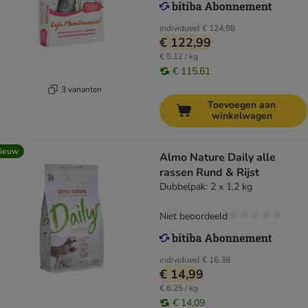
individueel
€ 124,98
€ 122,99
€ 5,12 / kg
€ 115,61
3 varianten
Toevoegen aan
winkelwagen
ieuw
Almo Nature Daily alle
rassen Rund & Rijst
Dubbelpak: 2 x 1,2 kg
Niet beoordeeld
individueel
€ 16,38
€ 14,99
€ 6,25 / kg
€ 14,09