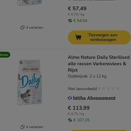
€ 57,49
€ 4,79 / kg
€ 54,04
4 varianten
Toevoegen aan
winkelwagen
ieuw
Almo Nature Daily Sterilised
alle rassen Varkensvlees &
Rijst
Dubbelpak: 2 x 12 kg
Niet beoordeeld
€ 113,99
€ 4,75 / kg
€ 107,15
4 varianten