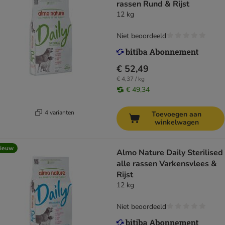
rassen Rund & Rijst
12 kg
Niet beoordeeld
€ 52,49
€ 4,37 / kg
€ 49,34
4 varianten
Toevoegen aan
winkelwagen
ieuw
Almo Nature Daily Sterilised
alle rassen Varkensvlees &
Rijst
12 kg
Niet beoordeeld