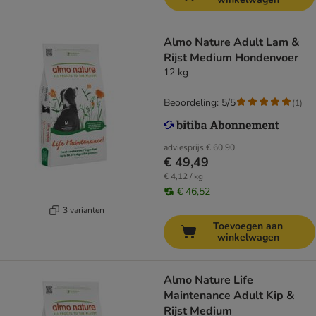
Almo Nature Adult Lam &
Rijst Medium Hondenvoer
12 kg
Beoordeling: 5/5
(
1
)
adviesprijs
€ 60,90
€ 49,49
€ 4,12 / kg
€ 46,52
3 varianten
Toevoegen aan
winkelwagen
Almo Nature Life
Maintenance Adult Kip &
Rijst Medium