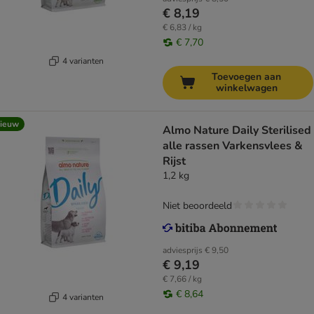
€ 8,19
€ 6,83 / kg
€ 7,70
4 varianten
Toevoegen aan
winkelwagen
ieuw
Almo Nature Daily Sterilised
alle rassen Varkensvlees &
Rijst
1,2 kg
Niet beoordeeld
adviesprijs
€ 9,50
€ 9,19
€ 7,66 / kg
€ 8,64
4 varianten