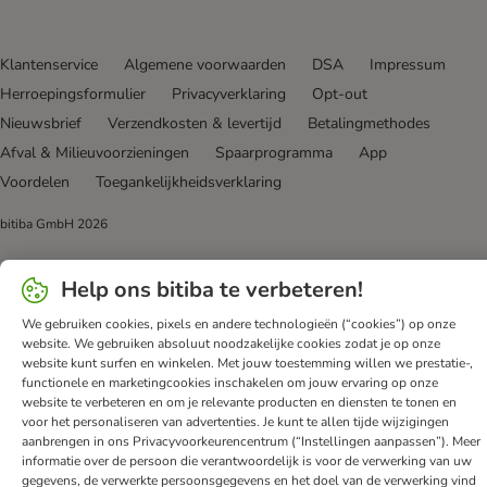
Klantenservice
Algemene voorwaarden
DSA
Impressum
Herroepingsformulier
Privacyverklaring
Opt-out
Nieuwsbrief
Verzendkosten & levertijd
Betalingmethodes
Afval & Milieuvoorzieningen
Spaarprogramma
App
Voordelen
Toegankelijkheidsverklaring
bitiba GmbH
2026
Help ons bitiba te verbeteren!
We gebruiken cookies, pixels en andere technologieën (“cookies”) op onze
website. We gebruiken absoluut noodzakelijke cookies zodat je op onze
website kunt surfen en winkelen. Met jouw toestemming willen we prestatie-,
functionele en marketingcookies inschakelen om jouw ervaring op onze
website te verbeteren en om je relevante producten en diensten te tonen en
voor het personaliseren van advertenties. Je kunt te allen tijde wijzigingen
aanbrengen in ons Privacyvoorkeurencentrum (“Instellingen aanpassen”). Meer
informatie over de persoon die verantwoordelijk is voor de verwerking van uw
gegevens, de verwerkte persoonsgegevens en het doel van de verwerking vind