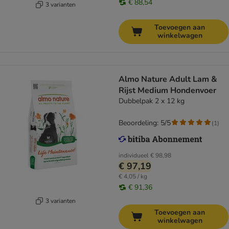
€ 88,54
3 varianten
Toevoegen aan
winkelwagen
Almo Nature Adult Lam &
Rijst Medium Hondenvoer
Dubbelpak 2 x 12 kg
Beoordeling: 5/5
(
1
)
individueel
€ 98,98
€ 97,19
€ 4,05 / kg
€ 91,36
3 varianten
Toevoegen aan
winkelwagen