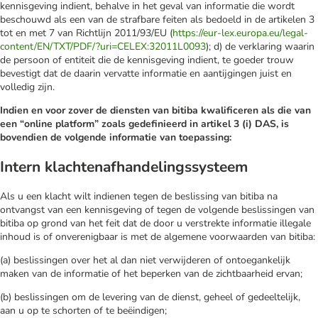
kennisgeving indient, behalve in het geval van informatie die wordt
beschouwd als een van de strafbare feiten als bedoeld in de artikelen 3
tot en met 7 van Richtlijn 2011/93/EU (
https://eur-lex.europa.eu/legal-
content/EN/TXT/PDF/?uri=CELEX:32011L0093
); d) de verklaring waarin
de persoon of entiteit die de kennisgeving indient, te goeder trouw
bevestigt dat de daarin vervatte informatie en aantijgingen juist en
volledig zijn.
Indien en voor zover de diensten van bitiba kwalificeren als die van
een “online platform” zoals gedefinieerd in artikel 3 (i) DAS, is
bovendien de volgende informatie van toepassing:
Intern klachtenafhandelingssysteem
Als u een klacht wilt indienen tegen de beslissing van bitiba na
ontvangst van een kennisgeving of tegen de volgende beslissingen van
bitiba op grond van het feit dat de door u verstrekte informatie illegale
inhoud is of onverenigbaar is met de algemene voorwaarden van bitiba:
(a) beslissingen over het al dan niet verwijderen of ontoegankelijk
maken van de informatie of het beperken van de zichtbaarheid ervan;
(b) beslissingen om de levering van de dienst, geheel of gedeeltelijk,
aan u op te schorten of te beëindigen;