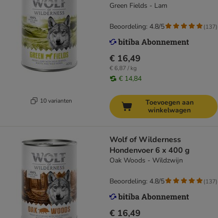
Green Fields - Lam
Beoordeling: 4.8/5
(
137
)
€ 16,49
€ 6,87 / kg
€ 14,84
10 varianten
Toevoegen aan
winkelwagen
Wolf of Wilderness
Hondenvoer 6 x 400 g
Oak Woods - Wildzwijn
Beoordeling: 4.8/5
(
137
)
€ 16,49