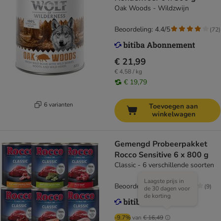
Oak Woods - Wildzwijn
Beoordeling: 4.4/5
(
72
)
€ 21,99
€ 4,58 / kg
€ 19,79
6 varianten
Toevoegen aan
winkelwagen
Gemengd Probeerpakket
Rocco Sensitive 6 x 800 g
Classic - 6 verschillende soorten
Laagste prijs in
Beoordeling: 4/5
(
9
)
de 30 dagen voor
de korting
-9.7%
van
€ 16,49