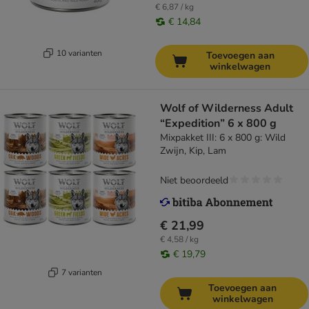
€ 6,87 / kg
€ 14,84
10 varianten
Toevoegen aan
winkelwagen
Wolf of Wilderness Adult
“Expedition” 6 x 800 g
Mixpakket III: 6 x 800 g: Wild
Zwijn, Kip, Lam
Niet beoordeeld
€ 21,99
€ 4,58 / kg
€ 19,79
7 varianten
Toevoegen aan
winkelwagen