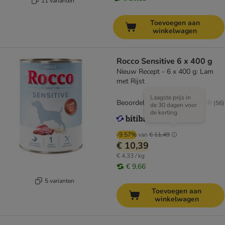
11 varianten
Toevoegen aan
winkelwagen
Rocco Sensitive 6 x 400 g
Nieuw Recept - 6 x 400 g: Lam
met Rijst
Laagste prijs in
Beoordeling: 4.3/5
(
56
)
de 30 dagen voor
de korting
-9.57%
van
€ 11,49
€ 10,39
€ 4,33 / kg
€ 9,66
5 varianten
Toevoegen aan
winkelwagen