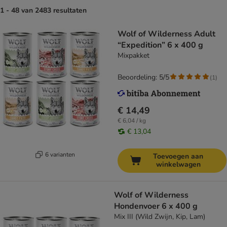
1 - 48 van 2483 resultaten
Wolf of Wilderness Adult
“Expedition” 6 x 400 g
Mixpakket
Beoordeling: 5/5
(
1
)
€ 14,49
€ 6,04 / kg
€ 13,04
6 varianten
Toevoegen aan
winkelwagen
Wolf of Wilderness
Hondenvoer 6 x 400 g
Mix III (Wild Zwijn, Kip, Lam)