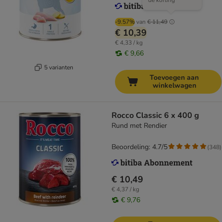
de korting
-9.57%
van
€ 11,49
€ 10,39
€ 4,33 / kg
€ 9,66
5 varianten
Toevoegen aan
winkelwagen
Rocco Classic 6 x 400 g
Rund met Rendier
Beoordeling: 4.7/5
(
348
)
€ 10,49
€ 4,37 / kg
€ 9,76