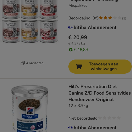
Mixpakket
Beoordeling: 3/5
(
1
)
€ 20,99
€ 4,37 / kg
€ 18,89
4 varianten
Toevoegen aan
winkelwagen
Hill's Prescription Diet
Canine Z/D Food Sensitvities
Hondenvoer Original
12 x 370 g
Niet beoordeeld