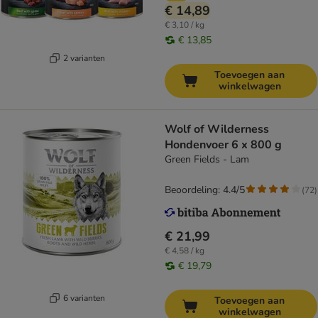
€ 14,89
€ 3,10 / kg
€ 13,85
2 varianten
Toevoegen aan
winkelwagen
Wolf of Wilderness
Hondenvoer 6 x 800 g
Green Fields - Lam
Beoordeling: 4.4/5
(
72
)
€ 21,99
€ 4,58 / kg
€ 19,79
6 varianten
Toevoegen aan
winkelwagen