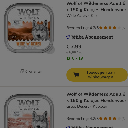
Wolf of Wilderness Adult 6
x 150 g Kuipjes Hondenvoer
Wide Acres - Kip
Beoordeling: 4.2/5
(
5
)
€ 7,99
€ 8,88 / kg
€ 7,19
6 varianten
Toevoegen aan
winkelwagen
Wolf of Wilderness Adult 6
x 150 g Kuipjes Hondenvoer
Great Desert - Kalkoen
Beoordeling: 4.2/5
(
5
)