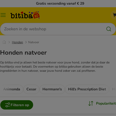
Gratis verzending vanaf € 29
Catalogusmenu
Zoeken
Honden
Natvoer
Honden natvoer
Op bitiba vind je alleen het beste natvoer voor jouw hond, zonder dat je daar de
hoofdprijs voor betaalt. De voermerken op bitiba gebruiken alleen de beste
ingrediënten in hun natvoer, waar jouw hond zeker van zal profiteren.
Animonda
Cesar
Herrmann's
Hill's Prescription Diet
Hi
Populariteit
Filteren op