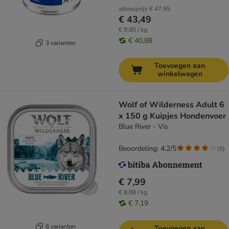
adviesprijs
€ 47,95
€ 43,49
€ 9,80 / kg
€ 40,88
3 varianten
Toevoegen aan
winkelwagen
Wolf of Wilderness Adult 6
x 150 g Kuipjes Hondenvoer
Blue River - Vis
Beoordeling: 4.2/5
(
5
)
€ 7,99
€ 8,88 / kg
€ 7,19
6 varianten
Toevoegen aan