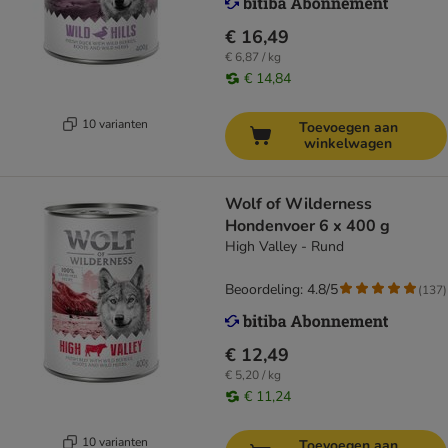
€ 16,49
€ 6,87 / kg
€ 14,84
10 varianten
Toevoegen aan
winkelwagen
Wolf of Wilderness
Hondenvoer 6 x 400 g
High Valley - Rund
Beoordeling: 4.8/5
(
137
)
€ 12,49
€ 5,20 / kg
€ 11,24
10 varianten
Toevoegen aan