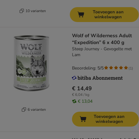
10 varianten
Toevoegen aan
winkelwagen
Wolf of Wilderness Adult
“Expedition” 6 x 400 g
Steep Journey - Gevogelte met
Lam
Beoordeling: 5/5
(
1
)
€ 14,49
€ 6,04 / kg
€ 13,04
6 varianten
Toevoegen aan
winkelwagen