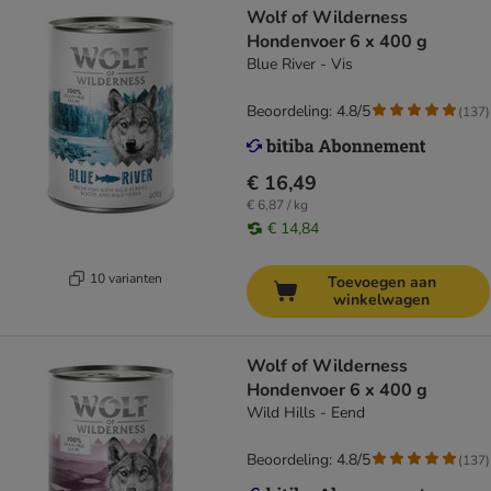
Wolf of Wilderness
Hondenvoer 6 x 400 g
Blue River - Vis
Beoordeling: 4.8/5
(
137
)
€ 16,49
€ 6,87 / kg
€ 14,84
10 varianten
Toevoegen aan
winkelwagen
Wolf of Wilderness
Hondenvoer 6 x 400 g
Wild Hills - Eend
Beoordeling: 4.8/5
(
137
)