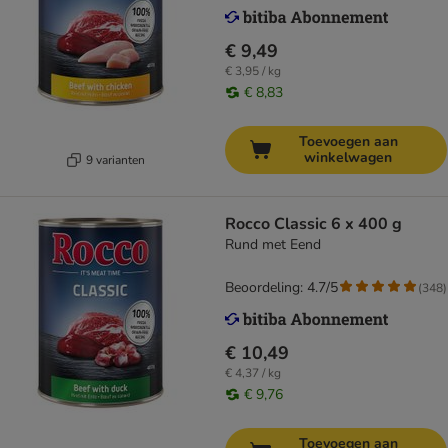
€ 9,49
€ 3,95 / kg
€ 8,83
Toevoegen aan
winkelwagen
9 varianten
Rocco Classic 6 x 400 g
Rund met Eend
Beoordeling: 4.7/5
(
348
)
€ 10,49
€ 4,37 / kg
€ 9,76
Toevoegen aan