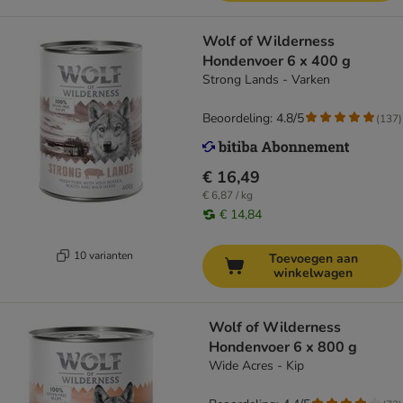
Wolf of Wilderness
Hondenvoer 6 x 400 g
Strong Lands - Varken
Beoordeling: 4.8/5
(
137
)
€ 16,49
€ 6,87 / kg
€ 14,84
10 varianten
Toevoegen aan
winkelwagen
Wolf of Wilderness
Hondenvoer 6 x 800 g
Wide Acres - Kip