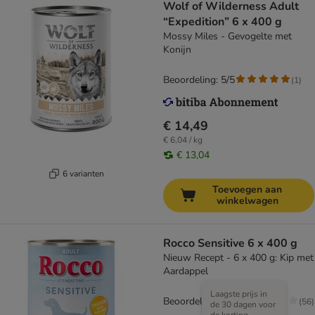
Wolf of Wilderness Adult
“Expedition” 6 x 400 g
Mossy Miles - Gevogelte met
Konijn
Beoordeling: 5/5
(
1
)
€ 14,49
€ 6,04 / kg
€ 13,04
6 varianten
Toevoegen aan
winkelwagen
Rocco Sensitive 6 x 400 g
Nieuw Recept - 6 x 400 g: Kip met
Aardappel
Laagste prijs in
Beoordeling: 4.3/5
(
56
)
de 30 dagen voor