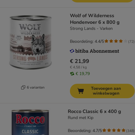
Wolf of Wilderness
Hondenvoer 6 x 800 g
Strong Lands - Varken
Beoordeling: 4.4/5
(
72
)
€ 21,99
€ 4,58 / kg
€ 19,79
6 varianten
Toevoegen aan
winkelwagen
Rocco Classic 6 x 400 g
Rund met Kip
Beoordeling: 4.7/5
(
348
)