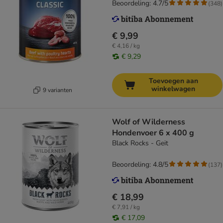
Beoordeling: 4.7/5
(
348
)
€ 9,99
€ 4,16 / kg
€ 9,29
Toevoegen aan
winkelwagen
9 varianten
Wolf of Wilderness
Hondenvoer 6 x 400 g
Black Rocks - Geit
Beoordeling: 4.8/5
(
137
)
€ 18,99
€ 7,91 / kg
€ 17,09