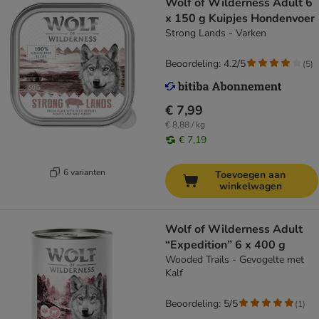
Wolf of Wilderness Adult 6
x 150 g Kuipjes Hondenvoer
Strong Lands - Varken
Beoordeling: 4.2/5
(
5
)
€ 7,99
€ 8,88 / kg
€ 7,19
6 varianten
Toevoegen aan
winkelwagen
Wolf of Wilderness Adult
“Expedition” 6 x 400 g
Wooded Trails - Gevogelte met
Kalf
Beoordeling: 5/5
(
1
)