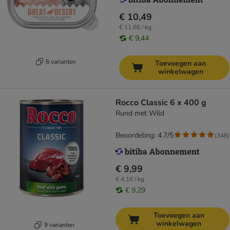
€ 10,49
€ 11,66 / kg
€ 9,44
6 varianten
Toevoegen aan
winkelwagen
Rocco Classic 6 x 400 g
Rund met Wild
Beoordeling: 4.7/5
(
348
)
€ 9,99
€ 4,16 / kg
€ 9,29
Toevoegen aan
winkelwagen
9 varianten