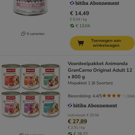
€ 14,49
€ 6,04 / kg
€ 13,04
6 varianten
Toevoegen aan
winkelwagen
Voordeelpakket Animonda
GranCarno Original Adult 12
x 800 g
Mixpakket 1 (6 Soorten)
Beoordeling: 4.4/5
(
184
)
individueel
€ 29,58
€ 27,89
€ 2,91 / kg
€ 26,22