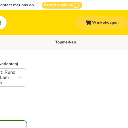
ontact met ons op
Bestel opnieuw
Winkelwagen
Topmerken
emenu: Overige huisdieren
Open categoriemenu: Top Deals
 varianten)
t: Rund,
 Lam
5