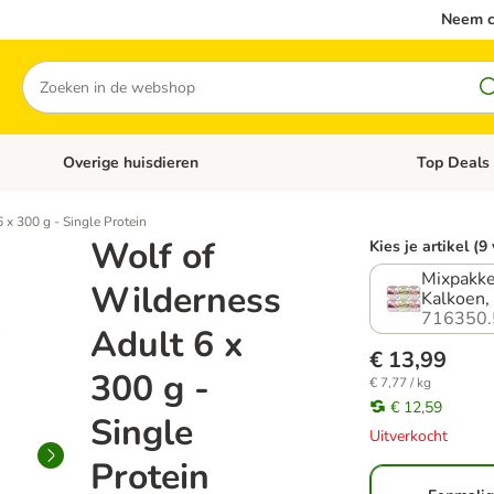
Neem c
Zoeken
Overige huisdieren
Top Deals
Open categoriemenu: Katten
Open categori
 x 300 g - Single Protein
Wolf of
Kies je artikel (9
Mixpakke
Wilderness
Kalkoen,
716350.
Adult 6 x
€ 13,99
300 g -
€ 7,77 / kg
€ 12,59
Single
Uitverkocht
Protein