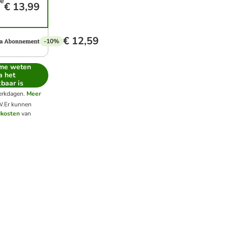
ge
€ 13,99
€ 12,59
-10%
 me weten
a het
baar is
werkdagen.
Meer
W.
Er kunnen
dkosten
van