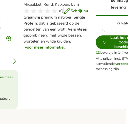
Eenmali
Mixpakket: Rund, Kalkoen, Lam
levering
Schrijf nu
(
0
)
Graanvrij
premium natvoer,
Single
Protein
, dat is gebaseerd op de
behoeften van een wolf.
Vers vlees
gecombineerd met wilde bessen,
Laat het
wortelen en wilde kruiden.
zodr
beschik
voor meer informatie...
Levertijd in 1-4 
Alle prijzen incl. BT
aanvullende
verzen
toepassing zijn.
es meer
nuleerd