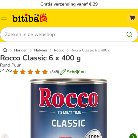
Gratis verzending vanaf € 29
Catalogusmenu
Zoeken
Honden
Natvoer
Rocco
Rocco Classic 6 x 400 g
Rocco Classic 6 x 400 g
Rund Puur
: 4.7/5
Schrijf nu
(
348
)