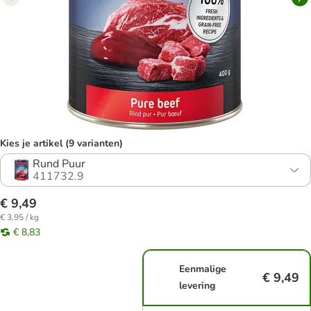
Kies je artikel (9 varianten)
Rund Puur
411732.9
€ 9,49
€ 3,95 / kg
€ 8,83
Eenmalige
€ 9,49
levering