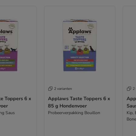
2 varianten
2 
e Toppers 6 x
Applaws Taste Toppers 6 x
App
voer
85 g Hondenvoer
Sau
ing Saus
Probeerverpakking Bouillon
Kip,
Bon