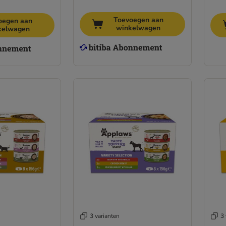
Toevoegen aan
oegen aan
winkelwagen
kelwagen
3 varianten
3 