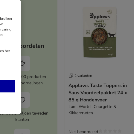
ebruiken
uw
rvaring
et
Jouw voordelen
e
en het
2 varianten
Meer dan 8000 producten
met topbeoordelingen
Applaws Taste Toppers in
Saus Voordeelpakket 24 x
85 g Hondenvoer
Lam, Wortel, Courgette &
Kikkererwten
er dan 1 miljoen tevreden
klanten
Niet beoordeeld