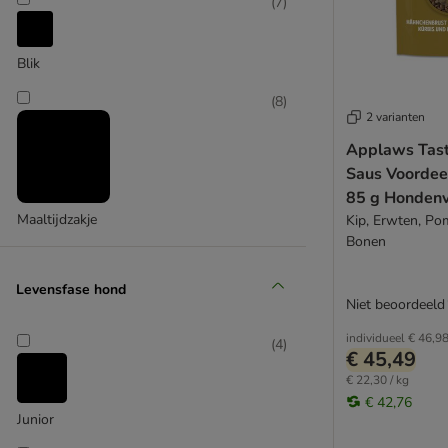
Smølke
(
7
)
Taste of the Wild
Vis
Terra Canis
Blik
Trovet
Ultima
(
8
)
2 varianten
Wolf of Wilderness
Applaws Tast
Yarrah Bio
Saus Voordee
Overig
85 g Honden
Biologisch voer
Maaltijdzakje
Kip, Erwten, P
Gemengde pakketten
Bonen
Graanvrij voer
Natuurlijk voer
Levensfase hond
Overgewicht
Niet beoordeeld
Probeerpakketten
individueel
€ 46,9
(
4
)
€ 45,49
€ 22,30 / kg
€ 42,76
Junior