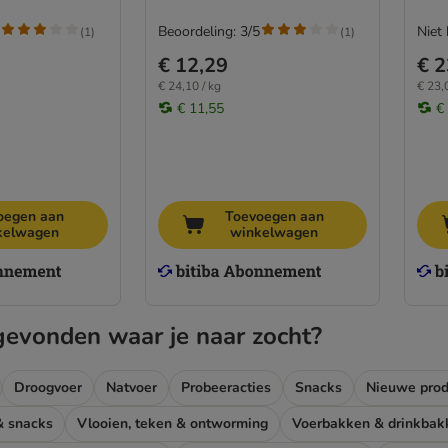
Beoordeling: 3/5
Niet
(
1
)
(
1
)
€ 12,29
€ 2
€ 24,10 / kg
€ 23,
€ 11,55
€
oegen aan
Toevoegen aan
kelwagen
winkelwagen
gevonden waar je naar zocht?
Droogvoer
Natvoer
Probeeracties
Snacks
Nieuwe prod
& snacks
Vlooien, teken & ontworming
Voerbakken & drinkbak