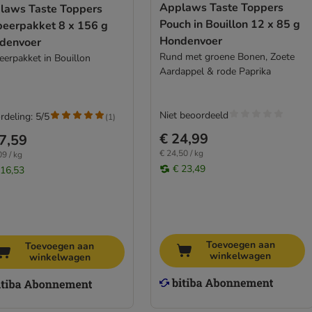
Applaws Taste Toppers
laws Taste Toppers
Pouch in Bouillon 12 x 85 g
beerpakket 8 x 156 g
Hondenvoer
denvoer
Rund met groene Bonen, Zoete
eerpakket in Bouillon
Aardappel & rode Paprika
Niet beoordeeld
rdeling: 5/5
(
1
)
€ 24,99
7,59
€ 24,50 / kg
09 / kg
€ 23,49
 16,53
Toevoegen aan
Toevoegen aan
winkelwagen
winkelwagen