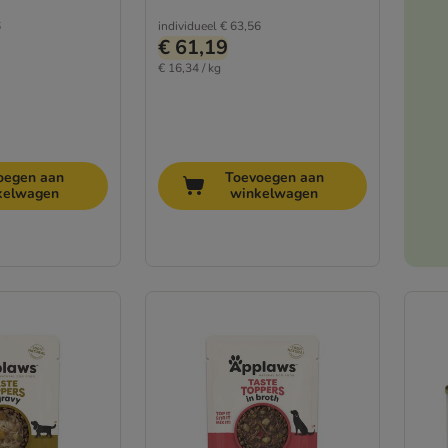
6
individueel
€ 63,56
€ 61,19
€ 16,34 / kg
oegen aan
Toevoegen aan
kelwagen
winkelwagen