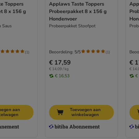
e Toppers
Applaws Taste Toppers
App
t 8 x 156 g
Probeerpakket 8 x 156 g
Pro
Hondenvoer
Hon
n Saus
Probeerpakket Stoofpot
Prob
Beoordeling: 5/5
Beoo
(
1
)
(
1
)
€ 17,59
€ 1
€ 14,09 / kg
€ 14,
€ 16,53
€
oegen aan
Toevoegen aan
kelwagen
winkelwagen