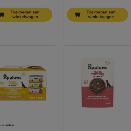
Toevoegen aan
Toevoegen aan
winkelwagen
winkelwagen
varianten