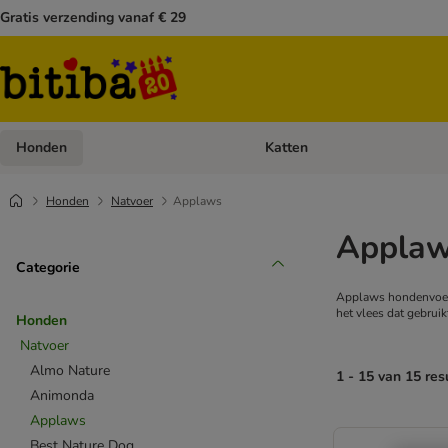
Gratis verzending vanaf € 29
Honden
Katten
Open categoriemenu: Honden
Honden
Natvoer
Applaws
Applaw
Categorie
Applaws hondenvoer i
het vlees dat gebrui
Honden
Natvoer
Almo Nature
1 - 15 van 15 res
Animonda
Applaws
Best Nature Dog