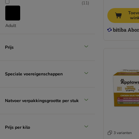
(
11
)
Toev
win
Adult
Prijs
Speciale voereigenschappen
Natvoer verpakkingsgrootte per stuk
Prijs per kilo
3 varianten