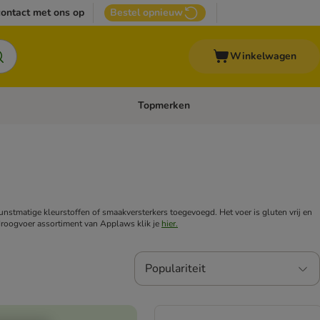
ontact met ons op
Bestel opnieuw
Winkelwagen
Topmerken
emenu: Overige huisdieren
Open categoriemenu: Top Deals
nstmatige kleurstoffen of smaakversterkers toegevoegd. Het voer is gluten vrij en
 droogvoer assortiment van Applaws klik je
hier.
Populariteit