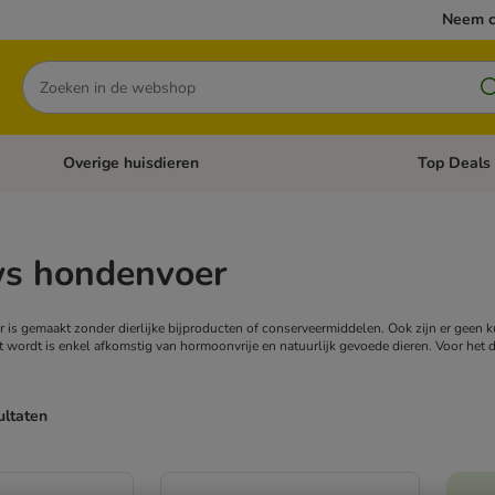
Neem c
Zoeken
Overige huisdieren
Top Deals
Open categoriemenu: Katten
Open categori
s hondenvoer
s gemaakt zonder dierlijke bijproducten of conserveermiddelen. Ook zijn er geen ku
kt wordt is enkel afkomstig van hormoonvrije en natuurlijk gevoede dieren. Voor het
ultaten