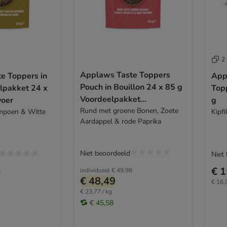
2 
Applaws Taste Toppers
e Toppers in
App
Pouch in Bouillon 24 x 85 g
lpakket 24 x
Topp
Voordeelpakket
voer
g
Hondenvoer
Rund met groene Bonen, Zoete
ompoen & Witte
Kipfi
Aardappel & rode Paprika
Niet beoordeeld
Niet
€ 1
individueel
€ 49,98
8
€ 48,49
€ 16,
€ 23,77 / kg
€ 45,58