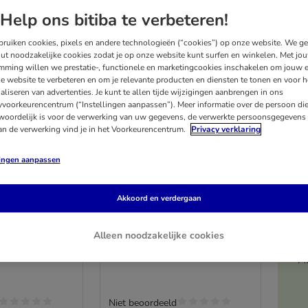
Help ons bitiba te verbeteren!
ruiken cookies, pixels en andere technologieën (“cookies”) op onze website. We g
ut noodzakelijke cookies zodat je op onze website kunt surfen en winkelen. Met jo
mming willen we prestatie-, functionele en marketingcookies inschakelen om jouw e
e website te verbeteren en om je relevante producten en diensten te tonen en voor h
aliseren van advertenties. Je kunt te allen tijde wijzigingen aanbrengen in ons
yvoorkeurencentrum (“Instellingen aanpassen”). Meer informatie over de persoon di
woordelijk is voor de verwerking van uw gegevens, de verwerkte persoonsgegevens 
an de verwerking vind je in het Voorkeurencentrum.
Privacy verklaring
lingen aanpassen
2 varianten
akking
Voordeelverpakking
Akkoord en verdergaan
py Taste
Applaws Puppy Taste
uillon 24 x
Toppers in bouillon 24 x
Alleen noodzakelijke cookies
156 g
Kipfilet met groenten
Me
Niet beoordeeld