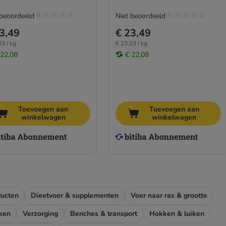
 beoordeeld
Niet beoordeeld
3,49
€ 23,49
03 / kg
€ 23,03 / kg
 22,08
€ 22,08
Toevoegen aan
Toevoegen aan
winkelwagen
winkelwagen
ucten
Dieetvoer & supplementen
Voer naar ras & grootte
ken
Verzorging
Benches & transport
Hokken & luiken