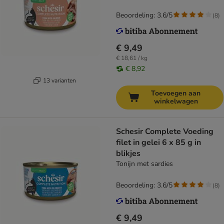
Beoordeling: 3.6/5
(
8
)
€ 9,49
€ 18,61 / kg
€ 8,92
13 varianten
Toevoegen aan
winkelwagen
Schesir Complete Voeding
filet in gelei 6 x 85 g in
blikjes
Tonijn met sardies
Beoordeling: 3.6/5
(
8
)
€ 9,49