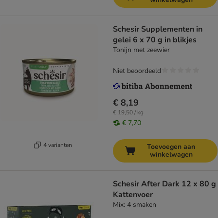
Schesir Supplementen in
gelei 6 x 70 g in blikjes
Tonijn met zeewier
Niet beoordeeld
€ 8,19
€ 19,50 / kg
€ 7,70
4 varianten
Toevoegen aan
winkelwagen
Schesir After Dark 12 x 80 g
Kattenvoer
Mix: 4 smaken