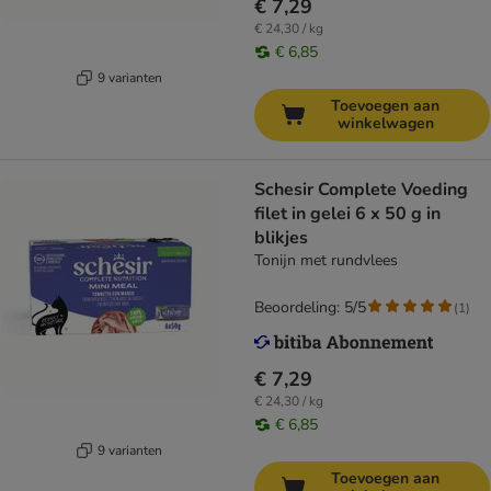
€ 7,29
€ 24,30 / kg
€ 6,85
9 varianten
Toevoegen aan
winkelwagen
Schesir Complete Voeding
filet in gelei 6 x 50 g in
blikjes
Tonijn met rundvlees
Beoordeling: 5/5
(
1
)
€ 7,29
€ 24,30 / kg
€ 6,85
9 varianten
Toevoegen aan