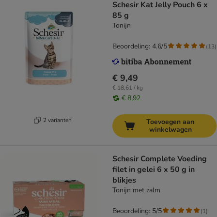
Schesir Kat Jelly Pouch 6 x
85 g
Tonijn
Beoordeling: 4.6/5
(
13
)
€ 9,49
€ 18,61 / kg
€ 8,92
2 varianten
Toevoegen aan
winkelwagen
Schesir Complete Voeding
filet in gelei 6 x 50 g in
blikjes
Tonijn met zalm
Beoordeling: 5/5
(
1
)