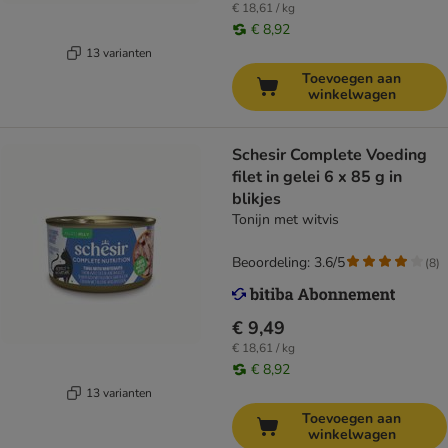
€ 18,61 / kg
€ 8,92
13 varianten
Toevoegen aan
winkelwagen
Schesir Complete Voeding
filet in gelei 6 x 85 g in
blikjes
Tonijn met witvis
Beoordeling: 3.6/5
(
8
)
€ 9,49
€ 18,61 / kg
€ 8,92
13 varianten
Toevoegen aan
winkelwagen