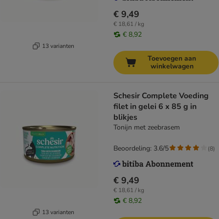
€ 9,49
€ 18,61 / kg
€ 8,92
13 varianten
Toevoegen aan
winkelwagen
Schesir Complete Voeding
filet in gelei 6 x 85 g in
blikjes
Tonijn met zeebrasem
Beoordeling: 3.6/5
(
8
)
€ 9,49
€ 18,61 / kg
€ 8,92
13 varianten