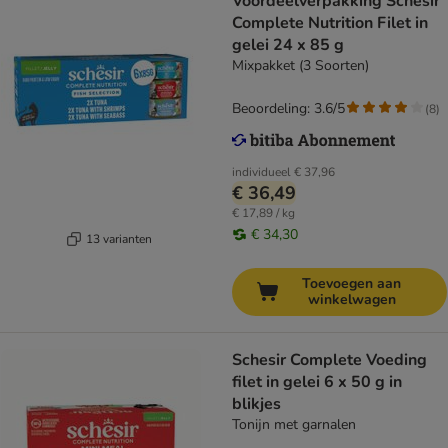
Voordeelverpakking Schesir
Complete Nutrition Filet in
gelei 24 x 85 g
Mixpakket (3 Soorten)
Beoordeling: 3.6/5
(
8
)
individueel
€ 37,96
€ 36,49
€ 17,89 / kg
€ 34,30
13 varianten
Toevoegen aan
winkelwagen
Schesir Complete Voeding
filet in gelei 6 x 50 g in
blikjes
Tonijn met garnalen