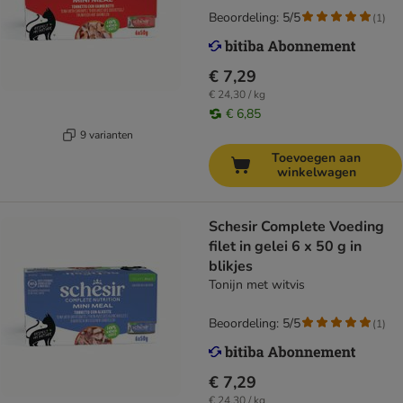
Beoordeling: 5/5
(
1
)
€ 7,29
€ 24,30 / kg
€ 6,85
9 varianten
Toevoegen aan
winkelwagen
Schesir Complete Voeding
filet in gelei 6 x 50 g in
blikjes
Tonijn met witvis
Beoordeling: 5/5
(
1
)
€ 7,29
€ 24,30 / kg