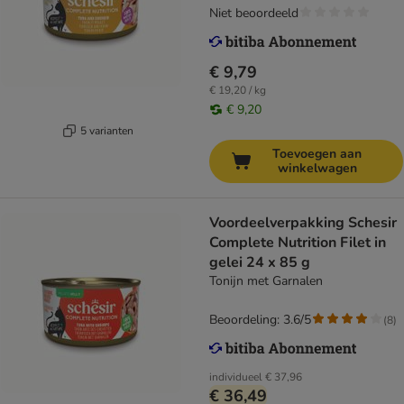
Niet beoordeeld
€ 9,79
€ 19,20 / kg
€ 9,20
5 varianten
Toevoegen aan
winkelwagen
Voordeelverpakking Schesir
Complete Nutrition Filet in
gelei 24 x 85 g
Tonijn met Garnalen
Beoordeling: 3.6/5
(
8
)
individueel
€ 37,96
€ 36,49