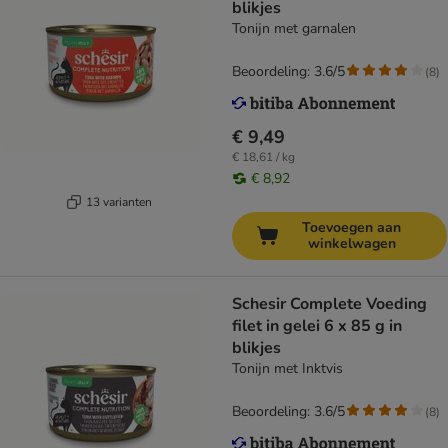
blikjes
Tonijn met garnalen
Beoordeling: 3.6/5
(
8
)
€ 9,49
€ 18,61 / kg
€ 8,92
13 varianten
Toevoegen aan
winkelwagen
Schesir Complete Voeding
filet in gelei 6 x 85 g in
blikjes
Tonijn met Inktvis
Beoordeling: 3.6/5
(
8
)