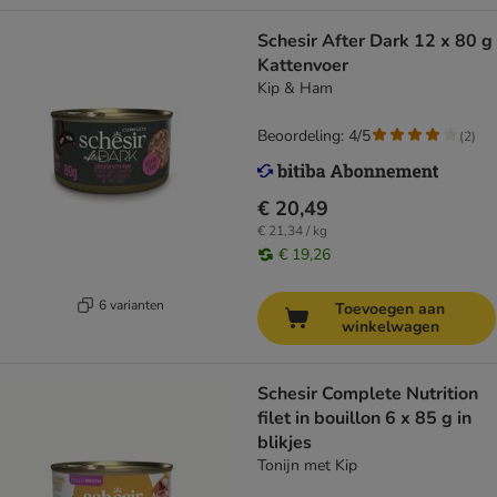
Schesir After Dark 12 x 80 g
Kattenvoer
Kip & Ham
Beoordeling: 4/5
(
2
)
€ 20,49
€ 21,34 / kg
€ 19,26
6 varianten
Toevoegen aan
winkelwagen
Schesir Complete Nutrition
filet in bouillon 6 x 85 g in
blikjes
Tonijn met Kip