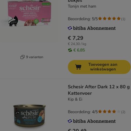
blikjes
Tonijn met ham
Beoordeling: 5/5
(
1
)
€ 7,29
€ 24,30 / kg
€ 6,85
9 varianten
Toevoegen aan
winkelwagen
Schesir After Dark 12 x 80 g
Kattenvoer
Kip & Ei
Beoordeling: 4/5
(
2
)