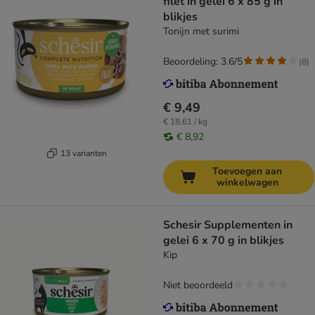
filet in gelei 6 x 85 g in
blikjes
Tonijn met surimi
Beoordeling: 3.6/5
(
8
)
€ 9,49
€ 18,61 / kg
€ 8,92
13 varianten
Toevoegen aan
winkelwagen
Schesir Supplementen in
gelei 6 x 70 g in blikjes
Kip
Niet beoordeeld