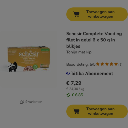
Toevoegen aan
winkelwagen
Schesir Complete Voeding
filet in gelei 6 x 50 g in
blikjes
Tonijn met kip
Beoordeling: 5/5
(
1
)
€ 7,29
€ 24,30 / kg
€ 6,85
9 varianten
Toevoegen aan
winkelwagen