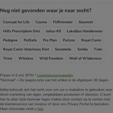
Nog niet gevonden waar je naar zocht?
Concept for Life
Cosma
FURminator
Gourmet
Hill's Prescription Diet
Julius-K9
Lukulllus Hondenvoer
Pedigree
PetSafe
Pro Plan
Purizon
Royal Canin
Royal Canin Veterinary Diet
Sanabelle
Smilla
Tiaki
Trixie
Whiskas
Wild Freedom
Wolf of Wilderness
Prijzen in € incl. BTW *
Leveringsvoorwaarden
.
"Normaal" = De laagste prijs van het artikel in de afgelopen 30 dagen.
bitiba behoudt zich het recht voor om uw e-mailadres te gebruiken voor
direct marketing van eigen, vergelijkbare producten of diensten. U kunt
hier te allen tijde bezwaar tegen maken door contact op te nemen met
de klantenservice van zooplus of door ons Privacy Portal te bezoeken.
Meer informatie vindt u
hier
.