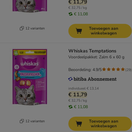
€ 11,79
€ 32,75 / kg
€ 11,08
Toevoegen aan
12 varianten
winkelwagen
Whiskas Temptations
Voordeelpakket: Zalm 6 x 60 g
Beoordeling: 4.9/5
(
29
)
individueel
€ 13,14
€ 11,79
€ 32,75 / kg
€ 11,08
Toevoegen aan
12 varianten
winkelwagen