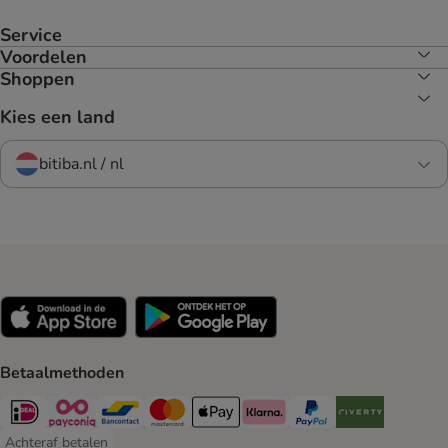
Service
Voordelen
Shoppen
Kies een land
bitiba.nl / nl
Betaalmethoden
iDeal Payment Method
Payconiq Payment Method
Bancontact Payment Method
Mastercard Payment Method
Apple Pay Payment Method
Klarna Payment Method
PayPal Payment Method
Riverty Payment 
Achteraf betalen