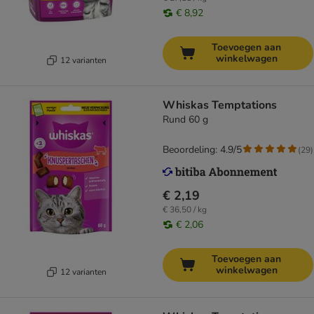
€ 8,92
Toevoegen aan
winkelwagen
12 varianten
Whiskas Temptations
Rund 60 g
Beoordeling: 4.9/5
(
29
)
€ 2,19
€ 36,50 / kg
€ 2,06
Toevoegen aan
winkelwagen
12 varianten