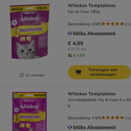
Whiskas Temptations
Kip en Kaas 180g
Beoordeling: 4.9/5
(
29
)
€ 4,99
€ 27,72 / kg
€ 4,69
Toevoegen aan
winkelwagen
12 varianten
Whiskas Temptations
Voordeelpakket: Kip & Kaas 6 x 60
g
Beoordeling: 4.9/5
(
29
)