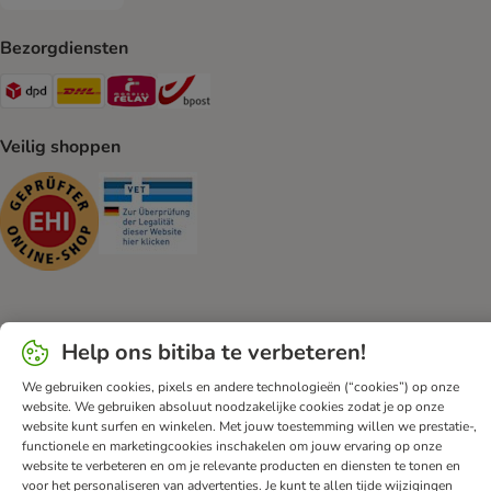
Achteraf betalen Payment Method
Bezorgdiensten
Dpd Shipping Method
DHL Shipping Method
Mondial Relay Shipping Method
bpost Shipping Method
Veilig shoppen
Security
Security
Klantenservice
Algemene voorwaarden
DSA
Impressum
Help ons bitiba te verbeteren!
Herroepingsformulier
Privacyverklaring
Opt-out
We gebruiken cookies, pixels en andere technologieën (“cookies”) op onze
Nieuwsbrief
Verzendkosten & levertijd
Betalingmethodes
website. We gebruiken absoluut noodzakelijke cookies zodat je op onze
website kunt surfen en winkelen. Met jouw toestemming willen we prestatie-,
Afval & Milieuvoorzieningen
Spaarprogramma
App
functionele en marketingcookies inschakelen om jouw ervaring op onze
Voordelen
Toegankelijkheidsverklaring
website te verbeteren en om je relevante producten en diensten te tonen en
voor het personaliseren van advertenties. Je kunt te allen tijde wijzigingen