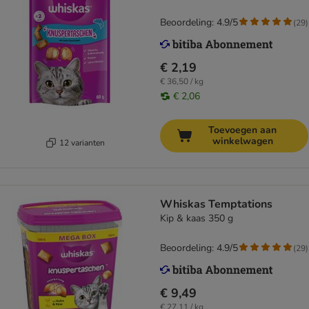
Beoordeling: 4.9/5
(
29
)
€ 2,19
€ 36,50 / kg
€ 2,06
Toevoegen aan
winkelwagen
12 varianten
Whiskas Temptations
Kip & kaas 350 g
Beoordeling: 4.9/5
(
29
)
€ 9,49
€ 27,11 / kg