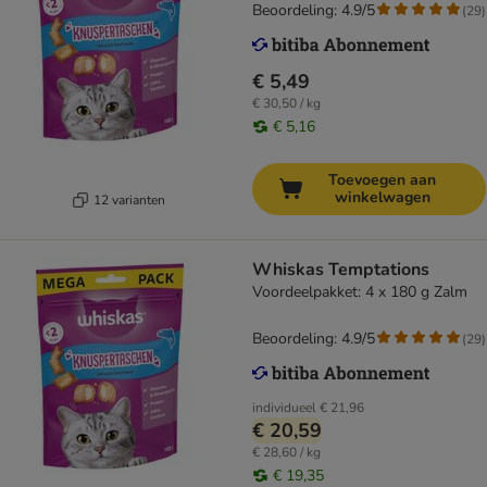
Beoordeling: 4.9/5
(
29
)
€ 5,49
€ 30,50 / kg
€ 5,16
Toevoegen aan
winkelwagen
12 varianten
Whiskas Temptations
Voordeelpakket: 4 x 180 g Zalm
Beoordeling: 4.9/5
(
29
)
individueel
€ 21,96
€ 20,59
€ 28,60 / kg
€ 19,35