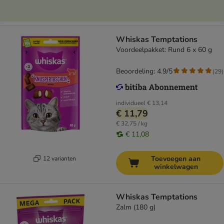
Whiskas Temptations
Voordeelpakket: Rund 6 x 60 g
Beoordeling: 4.9/5
(
29
)
individueel
€ 13,14
€ 11,79
€ 32,75 / kg
€ 11,08
Toevoegen aan
12 varianten
winkelwagen
Whiskas Temptations
Zalm (180 g)