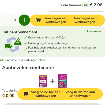
€ 2,06
-6%
Toevoegen aan
Toevoegen aan
winkelwagen
winkelwagen
Lees meer
bitiba Abonnement
Gratis verzending vanaf €29,-
Ontvang regelmatig bestellingen
Flexibel, geen extra kosten, kan op elk moment worden
geannuleerd
Levertijd in 1-4 werkdagen.
Meer
Aanbevolen combinatie
Totaalprijs
Voeg beide toe aan
Voeg beide toe aan
€ 0,00
winkelwagen
winkelwagen