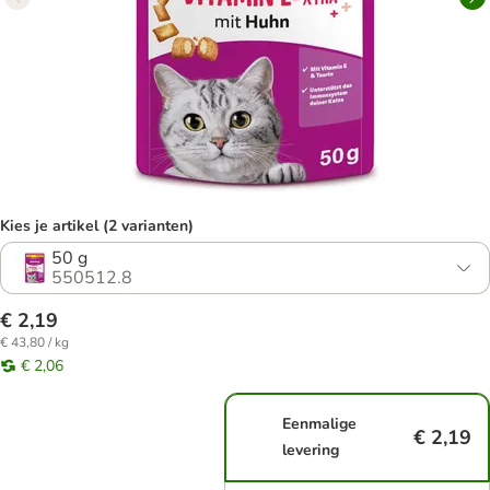
Kies je artikel (2 varianten)
50 g
550512.8
€ 2,19
€ 43,80 / kg
€ 2,06
Eenmalige
€ 2,19
levering