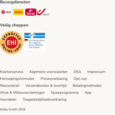
Bezorgdiensten
Dpd Shipping Method
DHL Shipping Method
Mondial Relay Shipping Method
bpost Shipping Method
Veilig shoppen
Security
Security
Klantenservice
Algemene voorwaarden
DSA
Impressum
Herroepingsformulier
Privacyverklaring
Opt-out
Nieuwsbrief
Verzendkosten & levertijd
Betalingmethodes
Afval & Milieuvoorzieningen
Spaarprogramma
App
Voordelen
Toegankelijkheidsverklaring
bitiba GmbH
2026