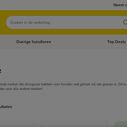
Neem c
Zoeken
Overige huisdieren
Top Deals
Open categoriemenu: Katten
Open categori
e
llende merken die droogvoer hebben voor honden wat geheel vrij van granen is. Dit s
rder voor alle andere merken!
ultaten