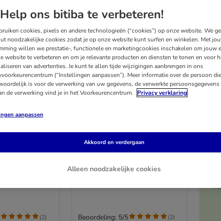
Help ons bitiba te verbeteren!
ruiken cookies, pixels en andere technologieën (“cookies”) op onze website. We g
ut noodzakelijke cookies zodat je op onze website kunt surfen en winkelen. Met jo
mming willen we prestatie-, functionele en marketingcookies inschakelen om jouw e
e website te verbeteren en om je relevante producten en diensten te tonen en voor h
aliseren van advertenties. Je kunt te allen tijde wijzigingen aanbrengen in ons
yvoorkeurencentrum (“Instellingen aanpassen”). Meer informatie over de persoon di
woordelijk is voor de verwerking van uw gegevens, de verwerkte persoonsgegevens 
an de verwerking vind je in het Voorkeurencentrum.
Privacy verklaring
lingen aanpassen
2 varianten
 20/8
Lupo Sensitiv 20/8
Akkoord en verdergaan
Hondenvoer
Dubbelpak 2 x 15 kg
Alleen noodzakelijke cookies
Me
Beoordeling: 5/5
(
2
)
(
2
)