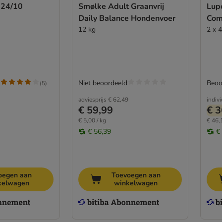
 24/10
Smølke Adult Graanvrij
Lup
Daily Balance Hondenvoer
Com
12 kg
2 x 
Niet beoordeeld
Beoo
(
5
)
adviesprijs
€ 62,49
indiv
€ 59,99
€ 3
€ 5,00 / kg
€ 46,
€ 56,39
€
oegen aan
Toevoegen aan
kelwagen
winkelwagen