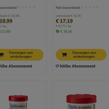
 beoordeeld
Niet beoordeeld
idueel
€ 119,98
individueel
€ 18,76
18,99
€ 17,19
 / kg
€ 53,72 / kg
 111,85
€ 16,16
Toevoegen aan
Toevoegen aan
winkelwagen
winkelwagen