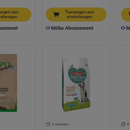
oegen aan
Toevoegen aan
kelwagen
winkelwagen
2 varianten
4 