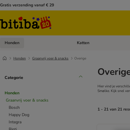
Gratis verzending vanaf € 29
Honden
Katten
Open categoriemenu: Honden
Honden
Graanvrij voer & snacks
Overige
Overig
Categorie
Hier vind je verschi
Smølke. Kijk snel ve
Honden
Graanvrij voer & snacks
Bosch
1 - 21 van 21 res
Happy Dog
Integra
Rinti