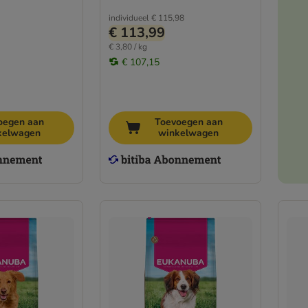
individueel
€ 115,98
€ 113,99
€ 3,80 / kg
€ 107,15
oegen aan
Toevoegen aan
kelwagen
winkelwagen