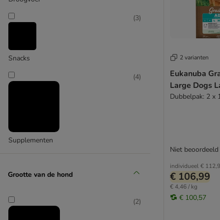
Smolke
(
3
)
(
3
)
2 varianten
Snacks
STRAYZ
Eukanuba Gra
(
4
)
Large Dogs 
Dubbelpak: 2 x 
Supplementen
Niet beoordeeld
individueel
€ 112,
Grootte van de hond
€ 106,99
€ 4,46 / kg
€ 100,57
(
2
)