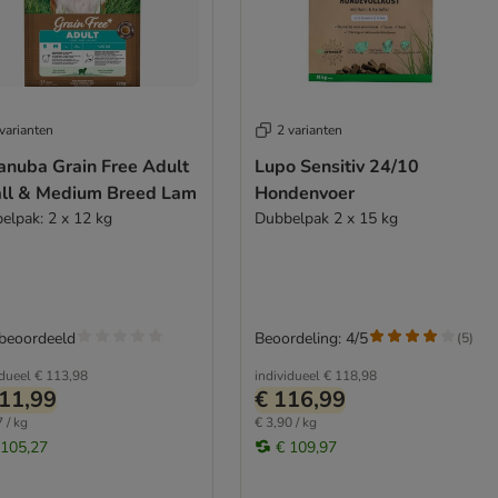
varianten
2 varianten
anuba Grain Free Adult
Lupo Sensitiv 24/10
ll & Medium Breed Lam
Hondenvoer
elpak: 2 x 12 kg
Dubbelpak 2 x 15 kg
 beoordeeld
Beoordeling: 4/5
(
5
)
idueel
€ 113,98
individueel
€ 118,98
11,99
€ 116,99
 / kg
€ 3,90 / kg
 105,27
€ 109,97