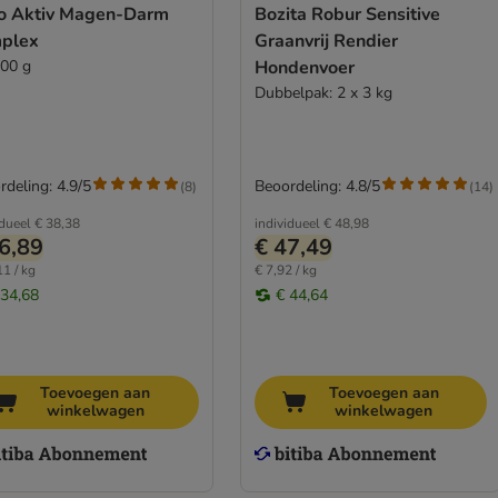
o Aktiv Magen-Darm
Bozita Robur Sensitive
plex
Graanvrij Rendier
400 g
Hondenvoer
Dubbelpak: 2 x 3 kg
rdeling: 4.9/5
Beoordeling: 4.8/5
(
8
)
(
14
)
idueel
€ 38,38
individueel
€ 48,98
6,89
€ 47,49
11 / kg
€ 7,92 / kg
 34,68
€ 44,64
Toevoegen aan
Toevoegen aan
winkelwagen
winkelwagen