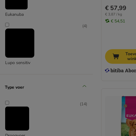
€ 57,99
Eukanuba
€ 3,87 / kg
€ 54,51
(
4
)
Toev
win
Lupo sensitiv
(
4
)
Type voer
Luposan
(
14
)
(
2
)
Droogvoer