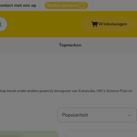
ontact met ons op
Bestel opnieuw
Winkelwagen
Topmerken
emenu: Overige huisdieren
Open categoriemenu: Top Deals
chap bevat onder andere graanvrij droogvoer van Eukanuba, Hill's Science Plan en
Populariteit