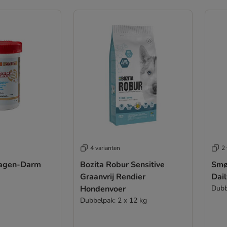
4 varianten
2 
Magen-Darm
Bozita Robur Sensitive
Smø
Graanvrij Rendier
Dai
Hondenvoer
Dubb
Dubbelpak: 2 x 12 kg