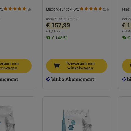
/5
Beoordeling: 4.8/5
Niet
(
8
)
(
14
)
8
individueel
€ 159,98
indiv
€ 157,99
€ 1
€ 6,58 / kg
€ 4,96
€ 148,51
€
oegen aan
Toevoegen aan
kelwagen
winkelwagen