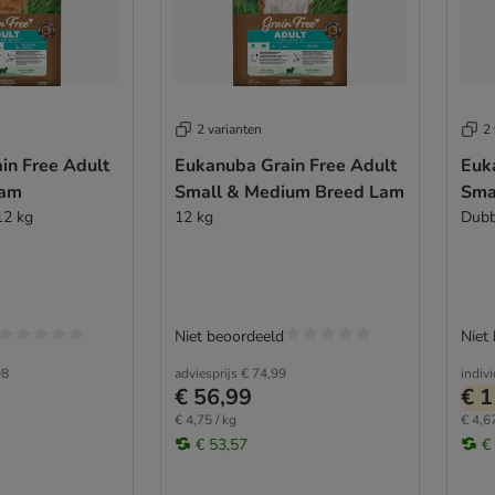
2 varianten
2 
in Free Adult
Eukanuba Grain Free Adult
Euk
Lam
Small & Medium Breed Lam
Sma
12 kg
12 kg
Dubb
Niet beoordeeld
Niet
98
adviesprijs
€ 74,99
indiv
€ 56,99
€ 1
€ 4,75 / kg
€ 4,67
€ 53,57
€