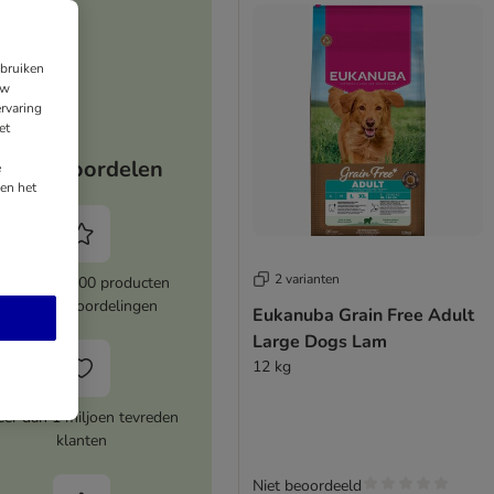
ebruiken
uw
rvaring
et
Jouw voordelen
e
en het
2 varianten
Meer dan 8000 producten
met topbeoordelingen
Eukanuba Grain Free Adult
Large Dogs Lam
12 kg
er dan 1 miljoen tevreden
klanten
Niet beoordeeld