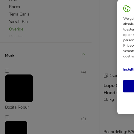
Rocco
Terra Canis
We geb
Yarrah Bio
absolu
Overige
toeste
op onz
Overige
person
Gebitsverzorgend
Privac
verant
Kauwrollen & Kauwrepen
Merk
doel v
Kauwbotten & Kauwsticks
Trainingssnacks
Instel
(
4
)
Gedroogde snacks
2 varianten
Lupo Sensitiv
Hondenvoer
15 kg
Bozita Robur
(
4
)
Beoordeling: 5/5