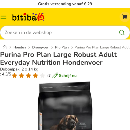
Gratis verzending vanaf € 29
Catalogusmenu
Zoeken
Honden
Droogvoer
Pro Plan
Purina Pro Plan Large Robust Adul
Purina Pro Plan Large Robust Adult
Everyday Nutrition Hondenvoer
Dubbelpak: 2 x 14 kg
: 4.3/5
Schrijf nu
(
3
)