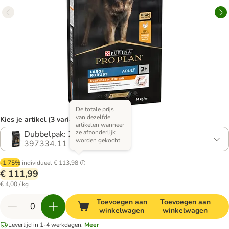
De totale prijs
van dezelfde
Kies je artikel (3 varianten)
artikelen wanneer
ze afzonderlijk
Dubbelpak: 2 x 14 kg
worden gekocht
397334.11
-1.75%
individueel
€ 113,98
€ 111,99
€ 4,00 / kg
Toevoegen aan
Toevoegen aan
winkelwagen
winkelwagen
Levertijd in 1-4 werkdagen.
Meer