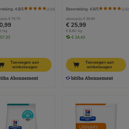
rdeling: 4.8/5
Beoordeling: 4.8/5
(
132
)
(
132
sprijs
€ 79,75
adviesprijs
€ 39,95
0,99
€ 25,99
 / kg
€ 8,66 / kg
 57,33
€ 24,43
Toevoegen aan
Toevoegen aan
winkelwagen
winkelwagen