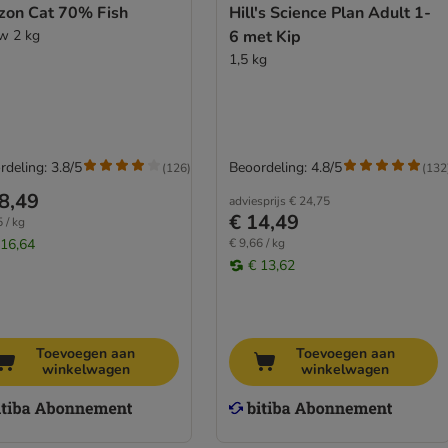
izon Cat 70% Fish
Hill's Science Plan Adult 1-
w 2 kg
6 met Kip
1,5 kg
rdeling: 3.8/5
Beoordeling: 4.8/5
(
126
)
(
132
8,49
adviesprijs
€ 24,75
€ 14,49
 / kg
 16,64
€ 9,66 / kg
€ 13,62
Toevoegen aan
Toevoegen aan
winkelwagen
winkelwagen