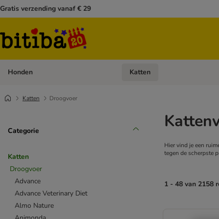
Gratis verzending vanaf € 29
Honden
Katten
Open categoriemenu: Honden
Katten
Droogvoer
Kattenv
Categorie
Hier vind je een ruim
tegen de scherpste pr
Katten
Droogvoer
Advance
1 - 48 van 2158 r
Advance Veterinary Diet
Almo Nature
Animonda