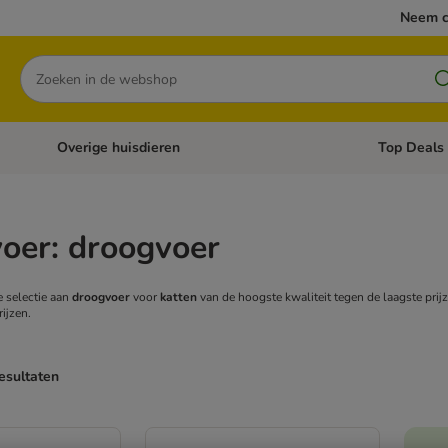
Neem c
Zoeken
Overige huisdieren
Top Deals
Open categoriemenu: Katten
Open categori
oer: droogvoer
e selectie aan
droogvoer
voor
katten
van de hoogste kwaliteit tegen de laagste pri
ijzen.
esultaten