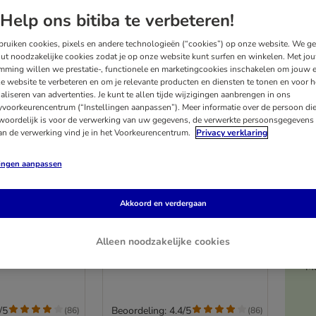
Help ons bitiba te verbeteren!
ruiken cookies, pixels en andere technologieën (“cookies”) op onze website. We g
ut noodzakelijke cookies zodat je op onze website kunt surfen en winkelen. Met jo
mming willen we prestatie-, functionele en marketingcookies inschakelen om jouw e
e website te verbeteren en om je relevante producten en diensten te tonen en voor h
aliseren van advertenties. Je kunt te allen tijde wijzigingen aanbrengen in ons
yvoorkeurencentrum (“Instellingen aanpassen”). Meer informatie over de persoon di
woordelijk is voor de verwerking van uw gegevens, de verwerkte persoonsgegevens 
an de verwerking vind je in het Voorkeurencentrum.
Privacy verklaring
lingen aanpassen
4 varianten
Kidney Care
Smilla Adult Kidney Care
Akkoord en verdergaan
Kattenvoer
Dubbelpak: 2 x 10 kg
Alleen noodzakelijke cookies
Me
/5
Beoordeling: 4.4/5
(
86
)
(
86
)