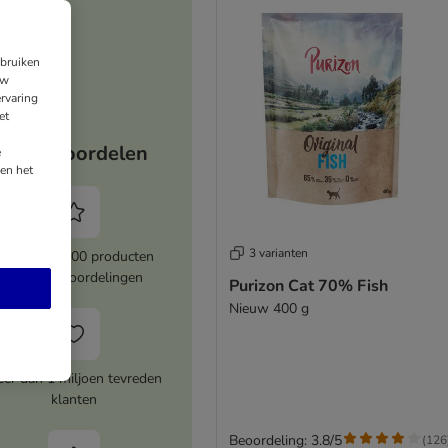
ebruiken
uw
rvaring
et
Jouw voordelen
e
en het
3 varianten
Meer dan 8000 producten
met topbeoordelingen
Purizon Cat 70% Fish
Nieuw 400 g
er dan 1 miljoen tevreden
klanten
Beoordeling: 3.8/5
(
126