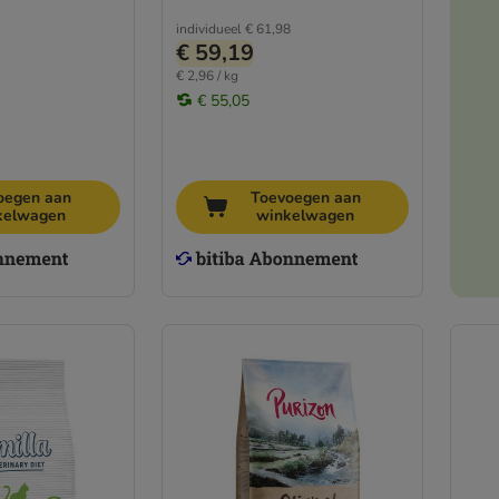
individueel
€ 61,98
€ 59,19
€ 2,96 / kg
€ 55,05
oegen aan
Toevoegen aan
kelwagen
winkelwagen