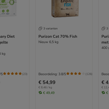
3 varianten
3 
nary Diet
Purizon Cat 70% Fish
Puri
gelte
Nieuw 6,5 kg
met 
400 
4 kg
/5
Beoordeling: 3.8/5
Beoo
(
23
)
(
126
)
€ 54,99
€ 4
8
€ 8,46 / kg
€ 12,
€ 49,49
€