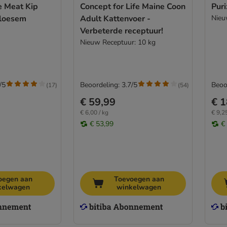
e Meat Kip
Concept for Life Maine Coon
Pur
bloesem
Adult Kattenvoer -
Nieu
Verbeterde receptuur!
Nieuw Receptuur: 10 kg
/5
Beoordeling: 3.7/5
Beoo
(
17
)
(
54
)
€ 59,99
€ 1
€ 6,00 / kg
€ 9,25
€ 53,99
€
oegen aan
Toevoegen aan
kelwagen
winkelwagen