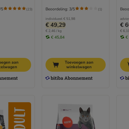
/5
Beoordeling: 3/5
Beoo
(
23
)
(
1
)
individueel
€ 51,98
advie
€ 49,29
€ 6
€ 2,46 / kg
€ 6,10
€ 45,84
€
oegen aan
Toevoegen aan
kelwagen
winkelwagen