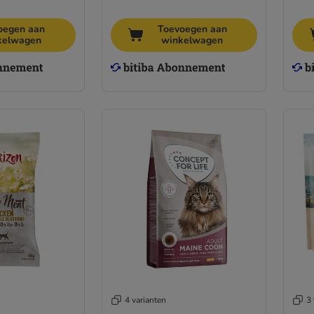
oegen aan
Toevoegen aan
kelwagen
winkelwagen
4 varianten
3 