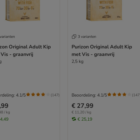
varianten
3 varianten
zon Original Adult Kip
Purizon Original Adult Kip
Vis - graanvrij
met Vis - graanvrij
g
2,5 kg
rdeling: 4.1/5
Beoordeling: 4.1/5
(
147
)
(
147
,99
€ 27,99
48 / kg
€ 11,20 / kg
 4,49
€ 25,19