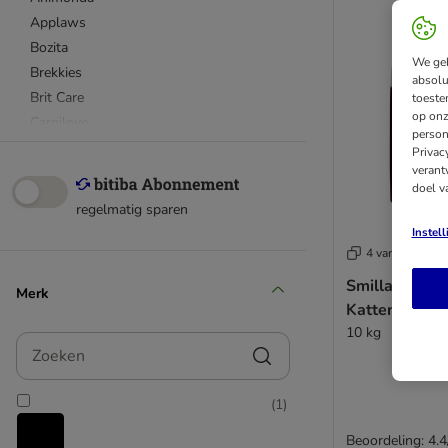
Applaws
Bozita
We geb
Brekkies
absolu
Brit Care
toeste
op onz
Carnilove
person
Cat Chow
Privac
verant
Concept For Life
doel v
Concept for Life Veterinary Diet
regelmatig sparen
Cosma
Instel
Crave
4 varianten
Eukanuba
Smilla Adult 
Merk
Farmina N&D
Kattenvoer
Felix
10 kg
Zoeken
Feringa
Friskies
GranataPet
(
1
)
Greenwoods
Beoordeling: 4.4
Happy Cat