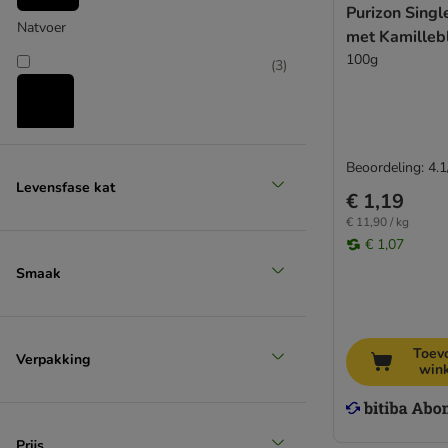
Purizon Singl
Natvoer
met Kamille
100g
(
3
)
Snacks
Beoordeling: 4.1
(
1
)
Levensfase kat
€ 1,19
€ 11,90 / kg
€ 1,07
Smaak
Supplementen
Toev
Verpakking
win
Prijs