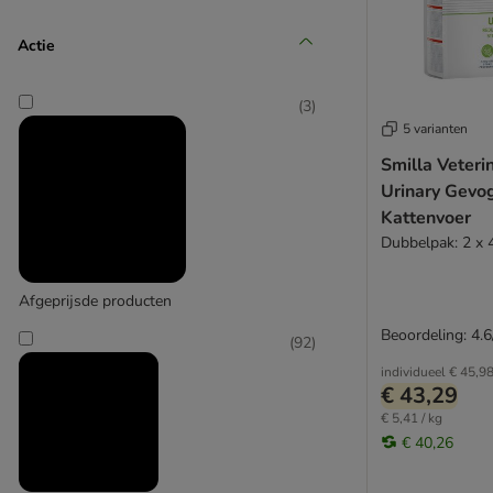
Pro Plan Veterinary Diets
Purina ONE
Actie
Affinity Advance Veterinary Diets
Purizon
Rosie's Farm
(
12
)
(
3
)
Royal Canin
5 varianten
Royal Canin Veterinary
Smilla Veteri
Sanabelle
Urinary Gevo
Schesir
Kattenvoer
Simpsons Premium
Affinity Brekkies
Dubbelpak: 2 x 
Smilla
Smølke
(
14
)
Afgeprijsde producten
Specific
Taste of the Wild
Beoordeling: 4.6
(
92
)
Thrive
individueel
€ 45,9
Ultima
€ 43,29
Affinity Libra
Virbac
€ 5,41 / kg
Whiskas
€ 40,26
(
50
)
Wiejska Zagroda