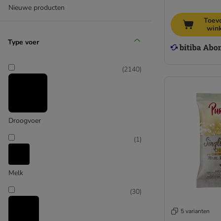
Wild Freedom
Nieuwe producten
Yarrah Bio
Toev
Overige merken
win
Biologisch voer
Type voer
Affinity Ultima
Graanvrij voer
Natuurlijk voer
(
2140
)
Probeerpakketten
Sensitive voer
Sterilised voer
Urinary voer
Droogvoer
(
1
)
Melk
(
30
)
5 varianten