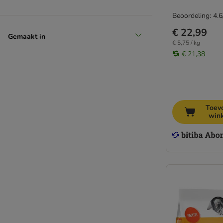
Beoordeling: 4.6
€ 22,99
Gemaakt in
€ 5,75 / kg
€ 21,38
Toev
win