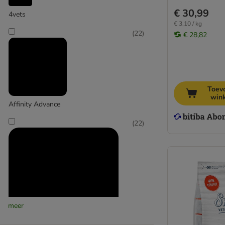
€ 30,99
Hill's Science Plan
4vets
€ 3,10 / kg
Hill's Prescription Diet Feline
(
22
)
€ 28,82
Iams
Integra
James Wellbeloved
Josera
Kattovit
Toev
win
Lucky Lou
Affinity Advance
MAC's
(
22
)
Maine Coon / Grote katten
Markus Mühle Beutenah
Nature's Variety
Nutrivet
Pan Mięsko
Perfect Fit
Porta 21
meer
Pro Plan