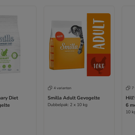
4 varianten
7 
nary Diet
Smilla Adult Gevogelte
Hill
gelte
Dubbelpak: 2 x 10 kg
6 m
10 k