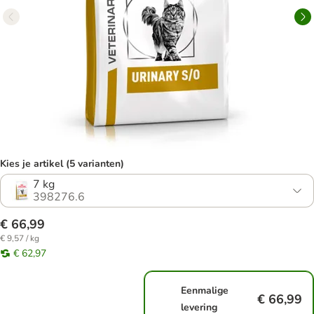
Kies je artikel (5 varianten)
7 kg
398276.6
€ 66,99
€ 9,57 / kg
€ 62,97
Eenmalige
€ 66,99
levering