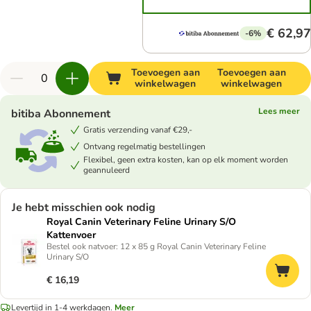
€ 62,97
-6%
Toevoegen aan
Toevoegen aan
winkelwagen
winkelwagen
Lees meer
bitiba Abonnement
Gratis verzending vanaf €29,-
Ontvang regelmatig bestellingen
Flexibel, geen extra kosten, kan op elk moment worden
geannuleerd
Je hebt misschien ook nodig
Royal Canin Veterinary Feline Urinary S/O
Kattenvoer
Bestel ook natvoer: 12 x 85 g Royal Canin Veterinary Feline
Urinary S/O
€ 16,19
Levertijd in 1-4 werkdagen.
Meer