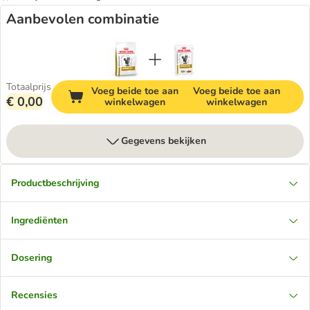
Aanbevolen combinatie
Totaalprijs
Voeg beide toe aan
Voeg beide toe aan
€ 0,00
winkelwagen
winkelwagen
Gegevens bekijken
Productbeschrijving
Ingrediënten
Dosering
Recensies