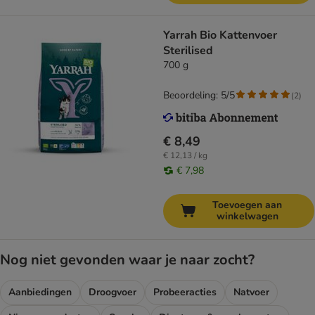
Yarrah Bio Kattenvoer
Sterilised
700 g
Beoordeling: 5/5
(
2
)
€ 8,49
€ 12,13 / kg
€ 7,98
Toevoegen aan
winkelwagen
Nog niet gevonden waar je naar zocht?
Aanbiedingen
Droogvoer
Probeeracties
Natvoer