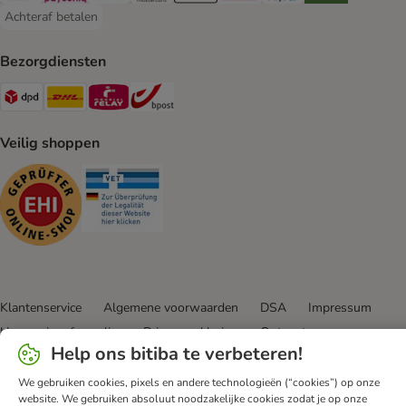
Achteraf betalen
Achteraf betalen Payment Method
Bezorgdiensten
Dpd Shipping Method
DHL Shipping Method
Mondial Relay Shipping Method
bpost Shipping Method
Veilig shoppen
Security
Security
Klantenservice
Algemene voorwaarden
DSA
Impressum
Herroepingsformulier
Privacyverklaring
Opt-out
Help ons bitiba te verbeteren!
Nieuwsbrief
Verzendkosten & levertijd
Betalingmethodes
Afval & Milieuvoorzieningen
Spaarprogramma
App
We gebruiken cookies, pixels en andere technologieën (“cookies”) op onze
website. We gebruiken absoluut noodzakelijke cookies zodat je op onze
Voordelen
Toegankelijkheidsverklaring