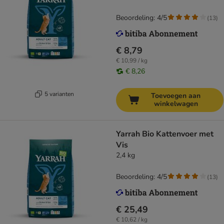
Beoordeling: 4/5
(
13
)
€ 8,79
€ 10,99 / kg
€ 8,26
5 varianten
Toevoegen aan
winkelwagen
Yarrah Bio Kattenvoer met
Vis
2,4 kg
Beoordeling: 4/5
(
13
)
€ 25,49
€ 10,62 / kg