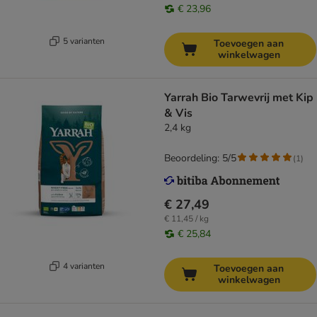
€ 23,96
5 varianten
Toevoegen aan
winkelwagen
Yarrah Bio Tarwevrij met Kip
& Vis
2,4 kg
Beoordeling: 5/5
(
1
)
€ 27,49
€ 11,45 / kg
€ 25,84
4 varianten
Toevoegen aan
winkelwagen