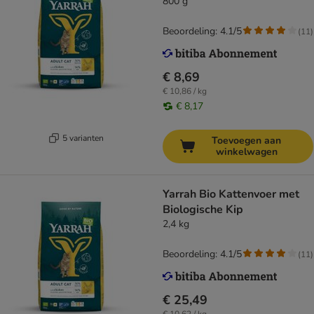
800 g
Beoordeling: 4.1/5
(
11
)
€ 8,69
€ 10,86 / kg
€ 8,17
5 varianten
Toevoegen aan
winkelwagen
Yarrah Bio Kattenvoer met
Biologische Kip
2,4 kg
Beoordeling: 4.1/5
(
11
)
€ 25,49