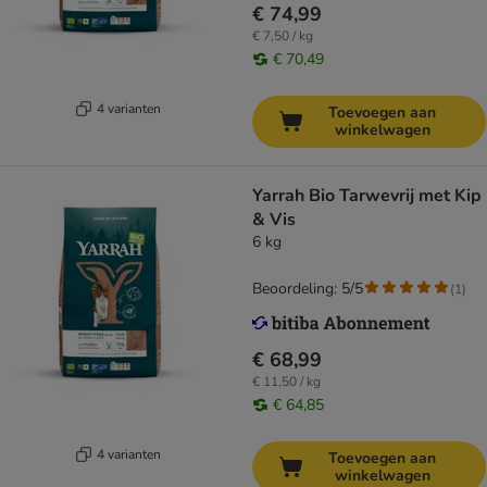
€ 74,99
€ 7,50 / kg
€ 70,49
4 varianten
Toevoegen aan
winkelwagen
Yarrah Bio Tarwevrij met Kip
& Vis
6 kg
Beoordeling: 5/5
(
1
)
€ 68,99
€ 11,50 / kg
€ 64,85
4 varianten
Toevoegen aan
winkelwagen