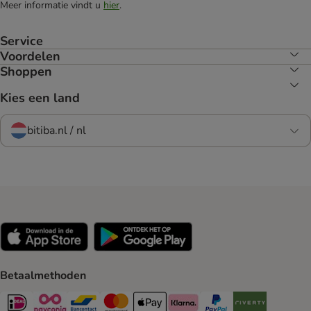
Meer informatie vindt u
hier
.
Service
Voordelen
Shoppen
Kies een land
bitiba.nl / nl
Betaalmethoden
iDeal Payment Method
Payconiq Payment Method
Bancontact Payment Method
Mastercard Payment Method
Apple Pay Payment Method
Klarna Payment Method
PayPal Payment Method
Riverty Payment 