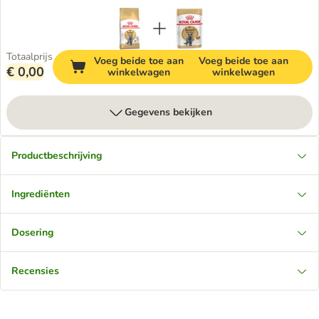
Totaalprijs
Voeg beide toe aan
Voeg beide toe aan
€ 0,00
winkelwagen
winkelwagen
Gegevens bekijken
Productbeschrijving
Ingrediënten
Dosering
Recensies