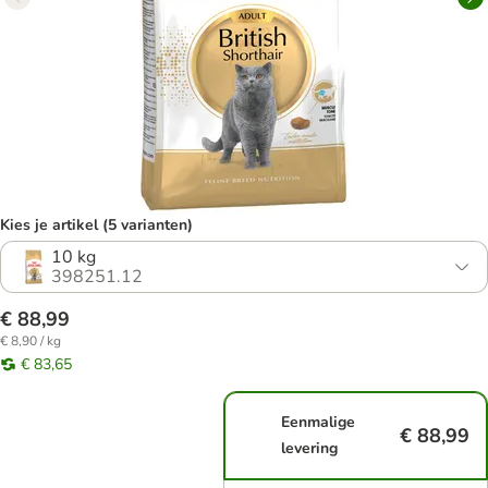
Kies je artikel (5 varianten)
10 kg
398251.12
€ 88,99
€ 8,90 / kg
€ 83,65
Eenmalige
€ 88,99
levering