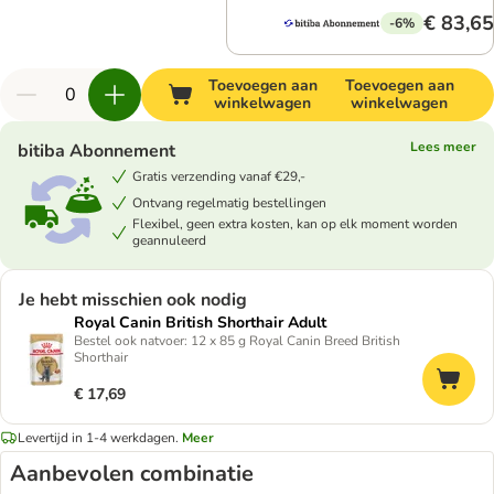
€ 83,65
-6%
Toevoegen aan
Toevoegen aan
winkelwagen
winkelwagen
Lees meer
bitiba Abonnement
Gratis verzending vanaf €29,-
Ontvang regelmatig bestellingen
Flexibel, geen extra kosten, kan op elk moment worden
geannuleerd
Je hebt misschien ook nodig
Royal Canin British Shorthair Adult
Bestel ook natvoer: 12 x 85 g Royal Canin Breed British
Shorthair
€ 17,69
Levertijd in 1-4 werkdagen.
Meer
Aanbevolen combinatie