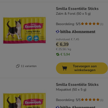
Smilla Essentiële Sticks
Zalm & Forel (50 x 5 g)
Beoordeling: 5/5
(
1
)
individueel
€ 7,45
€ 6,39
€ 25,56 / kg
€ 5,94
Toevoegen aan
11 varianten
winkelwagen
Smilla Essentiële Sticks
Mixpakket (50 x 5 g)
Beoordeling: 5/5
(
1
)