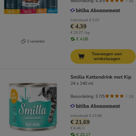
Beoordeling: 4.3/5
(
6
)
individueel
€ 5,07
€ 4,39
€ 29,27 / kg
€ 4,08
2 varianten
Toevoegen aan
winkelwagen
Smilla Kattendrink met Kip
24 x 140 ml
Beoordeling: 3.7/5
(
3
)
individueel
€ 23,96
€ 21,69
€ 6,46 / l
€ 20,17