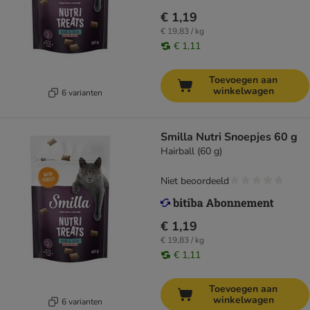
€ 1,19
€ 19,83 / kg
€ 1,11
Toevoegen aan
winkelwagen
6 varianten
Smilla Nutri Snoepjes 60 g
Hairball (60 g)
Niet beoordeeld
€ 1,19
€ 19,83 / kg
€ 1,11
Toevoegen aan
winkelwagen
6 varianten