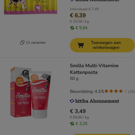
individueel
€ 7,45
€ 6,39
€ 25,56 / kg
€ 5,94
Toevoegen aan
11 varianten
winkelwagen
Smilla Multi-Vitamine
Kattenpasta
50 g
Beoordeling: 4.2/5
(
23
)
€ 3,49
€ 69,80 / kg
€ 3,25