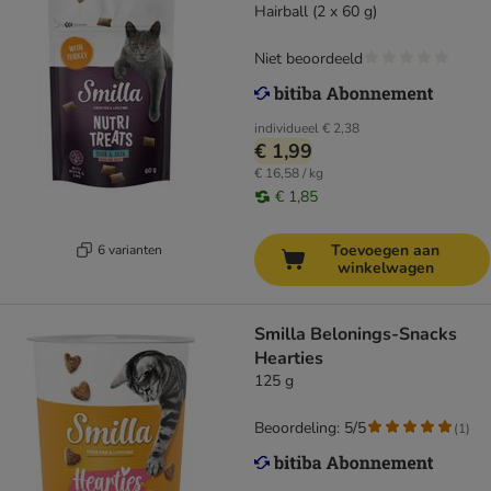
Hairball (2 x 60 g)
Niet beoordeeld
individueel
€ 2,38
€ 1,99
€ 16,58 / kg
€ 1,85
Toevoegen aan
6 varianten
winkelwagen
Smilla Belonings-Snacks
Hearties
125 g
Beoordeling: 5/5
(
1
)