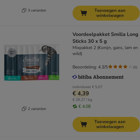
Toevoegen aan
3 varianten
winkelwagen
Voordeelpakket Smilla Long
Sticks 30 x 5 g
Mixpakket 2 (Konijn, gans, lam en
wild)
Beoordeling: 4.3/5
(
6
)
individueel
€ 5,07
€ 4,39
€ 29,27 / kg
€ 4,08
2 varianten
Toevoegen aan
winkelwagen