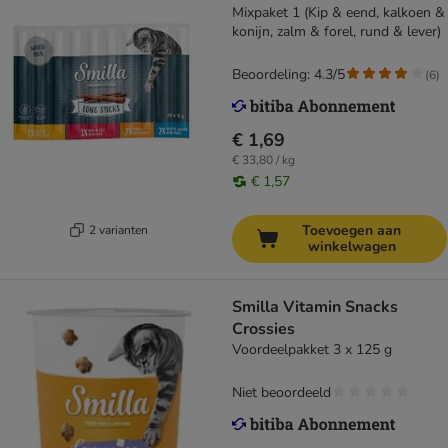
Mixpaket 1 (Kip & eend, kalkoen &
konijn, zalm & forel, rund & lever)
Beoordeling: 4.3/5
(
6
)
€ 1,69
€ 33,80 / kg
€ 1,57
Toevoegen aan
2 varianten
winkelwagen
Smilla Vitamin Snacks
Crossies
Voordeelpakket 3 x 125 g
Niet beoordeeld