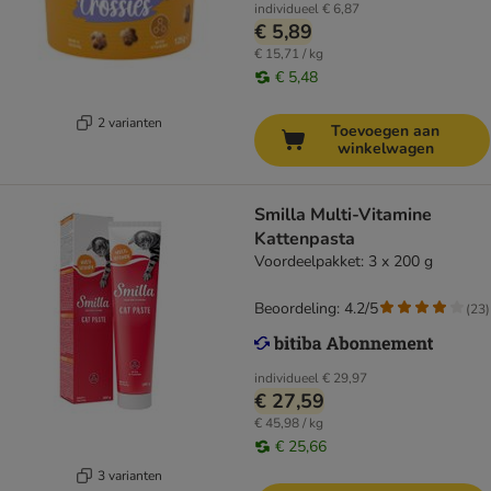
individueel
€ 6,87
€ 5,89
€ 15,71 / kg
€ 5,48
2 varianten
Toevoegen aan
winkelwagen
Smilla Multi-Vitamine
Kattenpasta
Voordeelpakket: 3 x 200 g
Beoordeling: 4.2/5
(
23
)
individueel
€ 29,97
€ 27,59
€ 45,98 / kg
€ 25,66
3 varianten