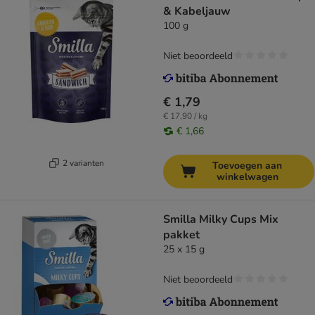
& Kabeljauw
100 g
Niet beoordeeld
€ 1,79
€ 17,90 / kg
€ 1,66
2 varianten
Toevoegen aan
winkelwagen
Smilla Milky Cups Mix
pakket
25 x 15 g
Niet beoordeeld