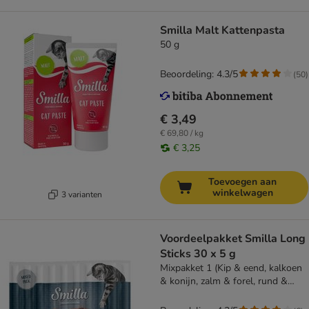
Smilla Malt Kattenpasta
50 g
Beoordeling: 4.3/5
(
50
)
€ 3,49
€ 69,80 / kg
€ 3,25
Toevoegen aan
winkelwagen
3 varianten
Voordeelpakket Smilla Long
Sticks 30 x 5 g
Mixpakket 1 (Kip & eend, kalkoen
& konijn, zalm & forel, rund &
lever)