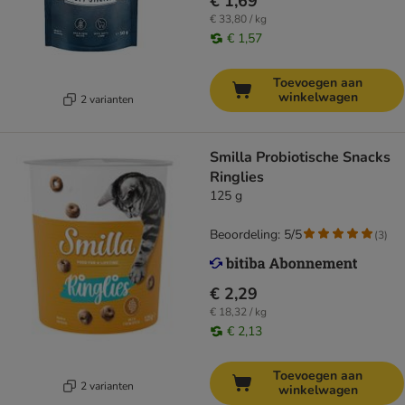
€ 1,69
€ 33,80 / kg
€ 1,57
Toevoegen aan
winkelwagen
2 varianten
Smilla Probiotische Snacks
Ringlies
125 g
Beoordeling: 5/5
(
3
)
€ 2,29
€ 18,32 / kg
€ 2,13
Toevoegen aan
2 varianten
winkelwagen