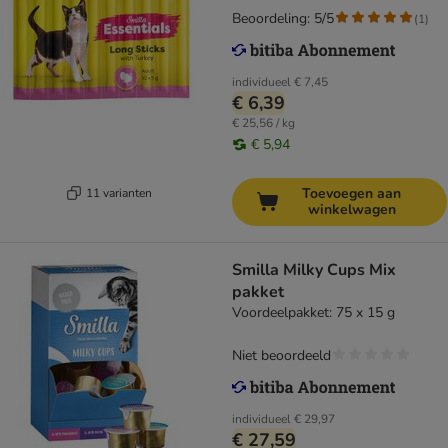
Beoordeling: 5/5
(
1
)
individueel
€ 7,45
€ 6,39
€ 25,56 / kg
€ 5,94
Toevoegen aan
11 varianten
winkelwagen
Smilla Milky Cups Mix
pakket
Voordeelpakket: 75 x 15 g
Niet beoordeeld
individueel
€ 29,97
€ 27,59