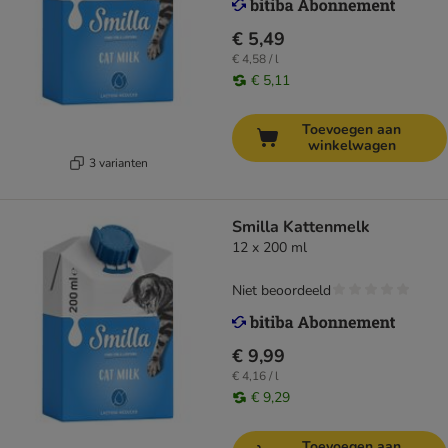
€ 5,49
€ 4,58 / l
€ 5,11
Toevoegen aan
winkelwagen
3 varianten
Smilla Kattenmelk
12 x 200 ml
Niet beoordeeld
€ 9,99
€ 4,16 / l
€ 9,29
Toevoegen aan