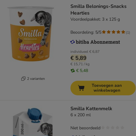
Smilla Belonings-Snacks
Hearties
Voordeelpakket: 3 x 125 g
Beoordeling: 5/5
(
1
)
individueel
€ 6,87
€ 5,89
€ 15,71 / kg
€ 5,48
2 varianten
Toevoegen aan
winkelwagen
Smilla Kattenmelk
6 x 200 ml
Niet beoordeeld