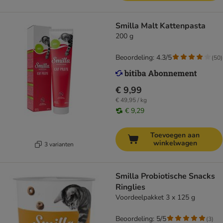
Smilla Malt Kattenpasta
200 g
Beoordeling: 4.3/5
(
50
)
€ 9,99
€ 49,95 / kg
€ 9,29
Toevoegen aan
winkelwagen
3 varianten
Smilla Probiotische Snacks
Ringlies
Voordeelpakket 3 x 125 g
Beoordeling: 5/5
(
3
)