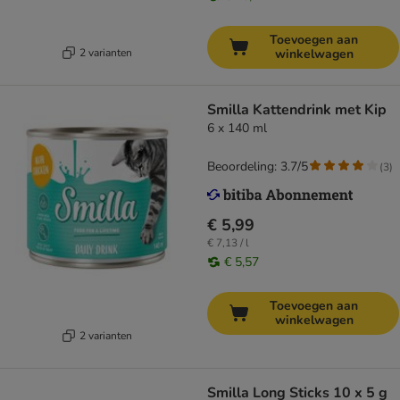
Toevoegen aan
2 varianten
winkelwagen
Smilla Kattendrink met Kip
6 x 140 ml
Beoordeling: 3.7/5
(
3
)
€ 5,99
€ 7,13 / l
€ 5,57
Toevoegen aan
winkelwagen
2 varianten
Smilla Long Sticks 10 x 5 g