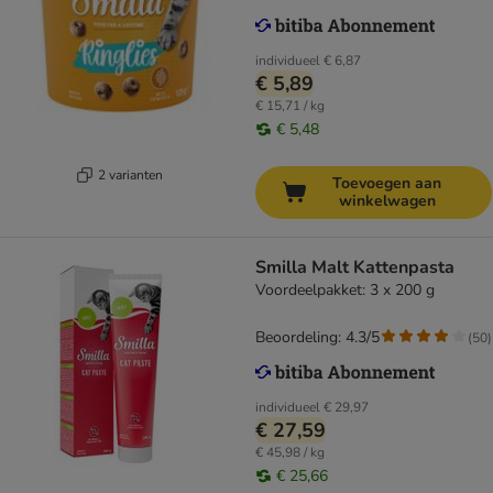
individueel
€ 6,87
€ 5,89
€ 15,71 / kg
€ 5,48
2 varianten
Toevoegen aan
winkelwagen
Smilla Malt Kattenpasta
Voordeelpakket: 3 x 200 g
Beoordeling: 4.3/5
(
50
)
individueel
€ 29,97
€ 27,59
€ 45,98 / kg
€ 25,66