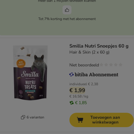
Meer dan 1 miljoen tevreden klanten
Tot 7% korting met het abonnement
Smilla Nutri Snoepjes 60 g
Hair & Skin (2 x 60 g)
Niet beoordeeld
individueel
€ 2,38
€ 1,99
€ 16,58 / kg
€ 1,85
Toevoegen aan
6 varianten
winkelwagen