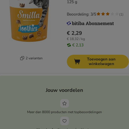
125 g
Beoordeling: 3/5
(
1
)
€ 2,29
€ 18,32 / kg
€ 2,13
2 varianten
Toevoegen aan
winkelwagen
Jouw voordelen
Meer dan 8000 producten met topbeoordelingen