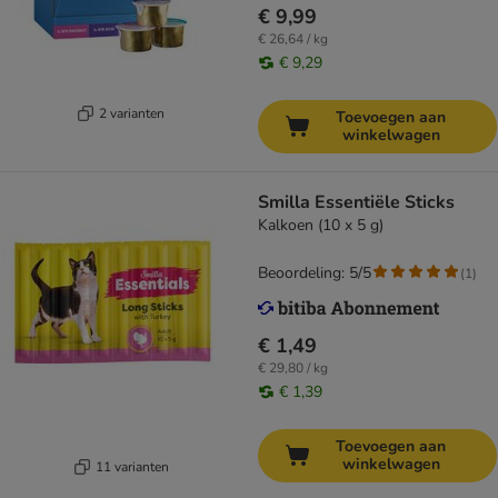
€ 9,99
€ 26,64 / kg
€ 9,29
2 varianten
Toevoegen aan
winkelwagen
Smilla Essentiële Sticks
Kalkoen (10 x 5 g)
Beoordeling: 5/5
(
1
)
€ 1,49
€ 29,80 / kg
€ 1,39
Toevoegen aan
winkelwagen
11 varianten