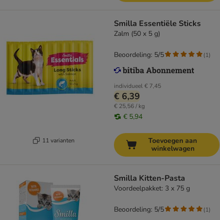
Smilla Essentiële Sticks
Zalm (50 x 5 g)
Beoordeling: 5/5
(
1
)
individueel
€ 7,45
€ 6,39
€ 25,56 / kg
€ 5,94
Toevoegen aan
11 varianten
winkelwagen
Smilla Kitten-Pasta
Voordeelpakket: 3 x 75 g
Beoordeling: 5/5
(
1
)