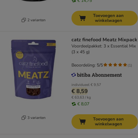
€ 14,75
Toevoegen aan
2 varianten
winkelwagen
catz finefood Meatz Mixpack
Voordeelpakket: 3 x Essential Mix
(3 x 45 g)
Beoordeling: 5/5
(
1
)
individueel
€ 9,57
€ 8,59
€ 63,63 / kg
€ 8,07
3 varianten
Toevoegen aan
winkelwagen