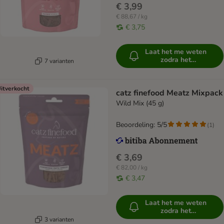
€ 3,99
€ 88,67 / kg
€ 3,75
Laat het me weten
zodra het
7 varianten
beschikbaar is
itverkocht
catz finefood Meatz Mixpack
Wild Mix (45 g)
Beoordeling: 5/5
(
1
)
€ 3,69
€ 82,00 / kg
€ 3,47
Laat het me weten
zodra het
beschikbaar is
3 varianten