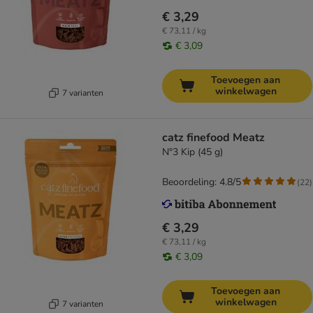
€ 3,29
€ 73,11 / kg
€ 3,09
Toevoegen aan
winkelwagen
7 varianten
catz finefood Meatz
N°3 Kip (45 g)
Beoordeling: 4.8/5
(
22
)
€ 3,29
€ 73,11 / kg
€ 3,09
Toevoegen aan
winkelwagen
7 varianten