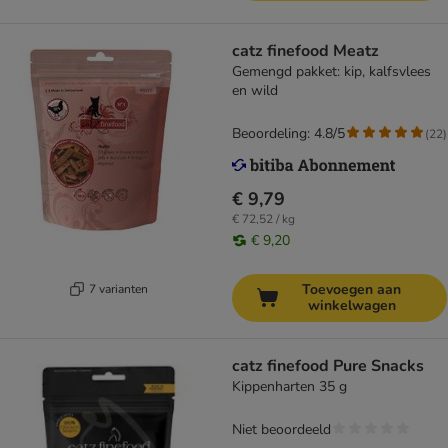
catz finefood Meatz
Gemengd pakket: kip, kalfsvlees
en wild
Beoordeling: 4.8/5
(
22
)
€ 9,79
€ 72,52 / kg
€ 9,20
Toevoegen aan
7 varianten
winkelwagen
catz finefood Pure Snacks
Kippenharten 35 g
Niet beoordeeld