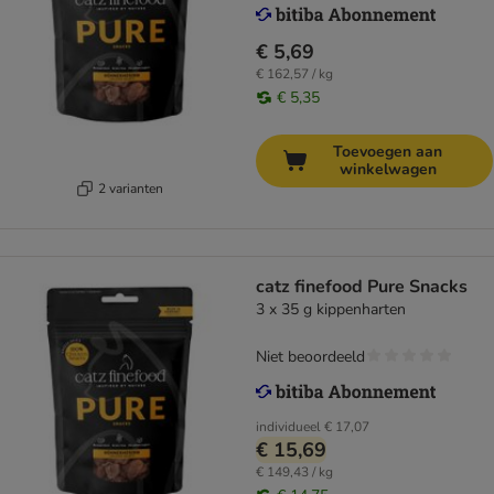
€ 5,69
€ 162,57 / kg
€ 5,35
Toevoegen aan
winkelwagen
2 varianten
catz finefood Pure Snacks
3 x 35 g kippenharten
Niet beoordeeld
individueel
€ 17,07
€ 15,69
€ 149,43 / kg