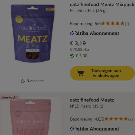
catz finefood Meatz Mixpack
Essential Mix (45 g)
Beoordeling: 5/5
(
1
)
€ 3,19
€ 70,89 / kg
€ 3,00
Toevoegen aan
winkelwagen
3 varianten
itverkocht
catz finefood Meatz
N°15 Paard (45 g)
Beoordeling: 4.8/5
(
22
)