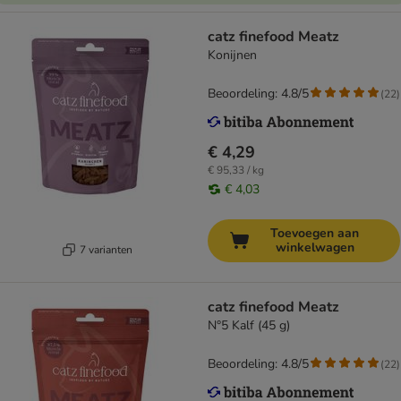
catz finefood Meatz
Konijnen
Beoordeling: 4.8/5
(
22
)
€ 4,29
€ 95,33 / kg
€ 4,03
Toevoegen aan
winkelwagen
7 varianten
catz finefood Meatz
N°5 Kalf (45 g)
Beoordeling: 4.8/5
(
22
)