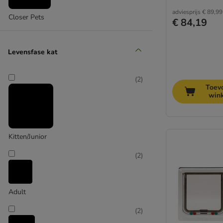
adviesprijs
€ 89,99
Closer Pets
€ 84,19
Levensfase kat
(
2
)
Toev
win
Kitten/Junior
(
2
)
Adult
(
2
)