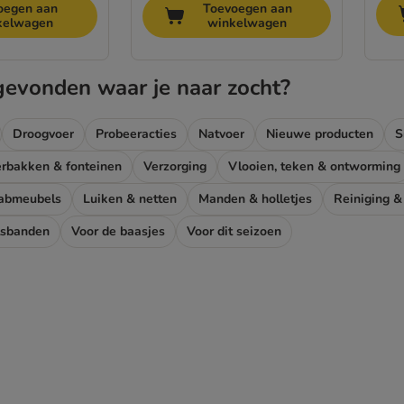
oegen aan
Toevoegen aan
kelwagen
winkelwagen
gevonden waar je naar zocht?
Droogvoer
Probeeracties
Natvoer
Nieuwe producten
S
rbakken & fonteinen
Verzorging
Vlooien, teken & ontworming
rabmeubels
Luiken & netten
Manden & holletjes
Reiniging 
lsbanden
Voor de baasjes
Voor dit seizoen