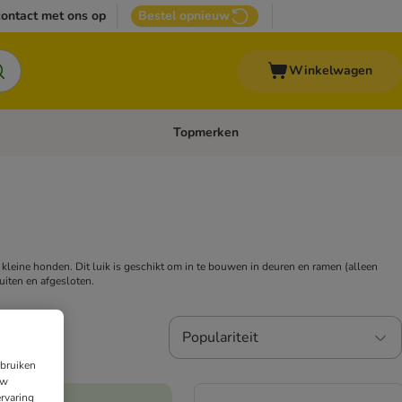
ontact met ons op
Bestel opnieuw
Winkelwagen
Topmerken
emenu: Overige huisdieren
Open categoriemenu: Top Deals
r kleine honden. Dit luik is geschikt om in te bouwen in deuren en ramen (alleen
buiten en afgesloten.
Populariteit
ebruiken
uw
rvaring