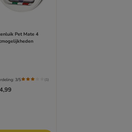
enluik Pet Mate 4
itmogelijkheden
rdeling: 3/5
(
1
)
4,99