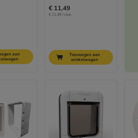
€ 11,49
€ 11,49 / stuk
oegen aan
Toevoegen aan
kelwagen
winkelwagen