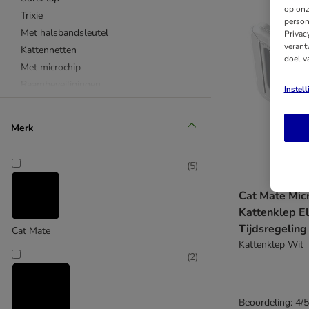
op onz
Trixie
person
Met halsbandsleutel
Privac
verant
Kattennetten
doel v
Met microchip
Raambeveiligingen
Instel
Overige kattenluiken
Alle kattenluiken
Merk
(
5
)
Cat Mate Mic
Kattenklep El
Tijdsregeling
Cat Mate
Kattenklep Wit
(
2
)
Beoordeling: 4/5