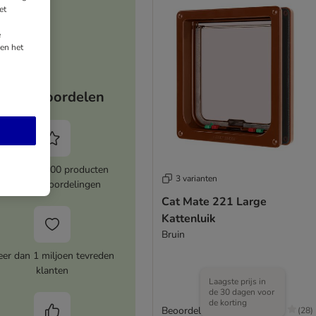
et
e
en het
Jouw voordelen
Meer dan 8000 producten
3 varianten
met topbeoordelingen
Cat Mate 221 Large
Kattenluik
Bruin
er dan 1 miljoen tevreden
klanten
Laagste prijs in
de 30 dagen voor
de korting
Beoordeling: 4.4/5
(
28
)