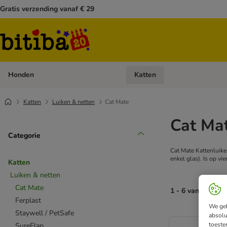
Gratis verzending vanaf € 29
Honden
Katten
Open categoriemenu: Honden
Katten
Luiken & netten
Cat Mate
Cat Mat
Categorie
Cat Mate Kattenluiken
enkel glas). Is op vi
Katten
Luiken & netten
Cat Mate
1 - 6 van 6 resul
Ferplast
We geb
Staywell / PetSafe
absolu
toeste
SureFlap