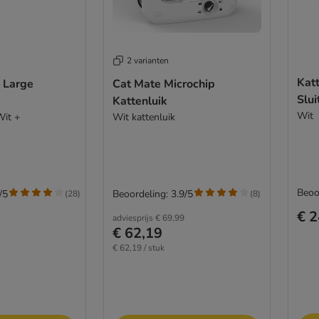
2 varianten
Katt
 Large
Cat Mate Microchip
Slu
Kattenluik
Wit
Wit +
Wit kattenluik
Beoo
/5
Beoordeling: 3.9/5
(
28
)
(
8
)
€ 2
adviesprijs
€ 69,99
€ 62,19
€ 62,19 / stuk