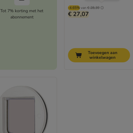
-4.65%
van
€ 28,39
Tot 7% korting met het
€ 27,07
abonnement
Toevoegen aan
winkelwagen