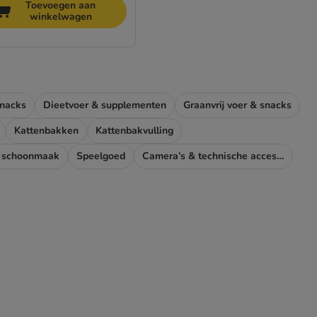
Toevoegen aan
winkelwagen
nacks
Dieetvoer & supplementen
Graanvrij voer & snacks
Kattenbakken
Kattenbakvulling
& schoonmaak
Speelgoed
Camera’s & technische accessoires