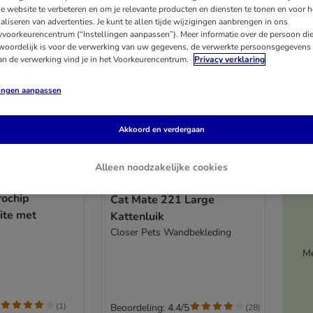
e website te verbeteren en om je relevante producten en diensten te tonen en voor h
aliseren van advertenties. Je kunt te allen tijde wijzigingen aanbrengen in ons
yvoorkeurencentrum (“Instellingen aanpassen”). Meer informatie over de persoon di
woordelijk is voor de verwerking van uw gegevens, de verwerkte persoonsgegevens 
an de verwerking vind je in het Voorkeurencentrum.
Privacy verklaring
lingen aanpassen
Akkoord en verdergaan
Alleen noodzakelijke cookies
3 varianten
rochip
Cat Mate 221 Large
ite met
Kattenluik
Closer Pets Wandbekleding
Me
(
1
)
Beoordeling: 4.4/5
(
28
)