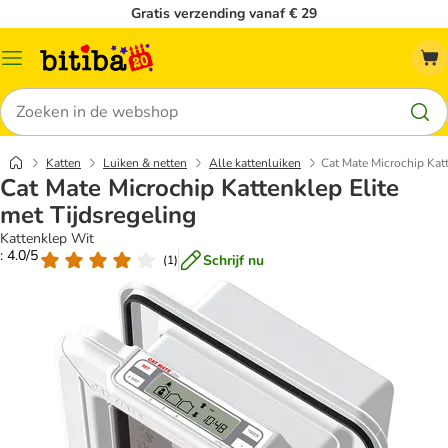
Gratis verzending vanaf € 29
Catalogusmenu
Zoeken
Katten
Luiken & netten
Alle kattenluiken
Cat Mate Microchip Katt
Cat Mate Microchip Kattenklep Elite
met Tijdsregeling
Kattenklep Wit
: 4.0/5
Schrijf nu
(
1
)