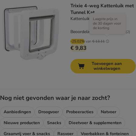
Trixie 4-weg Kattenluik met
Tunnel Kat
Kattenluik wit
Laagste prijs in
de 30 dagen voor
de korting
Beoordeling: 4/5
(
2
)
-25.02%
van
€ 13,11
€ 9,83
Toevoegen aan
winkelwagen
Nog niet gevonden waar je naar zocht?
Aanbiedingen
Droogvoer
Probeeracties
Natvoer
Nieuwe producten
Snacks
Dieetvoer & supplementen
Graanvrij voer & snacks
Rasvoer
Voerbakken & fonteinen