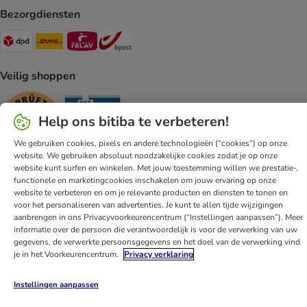
Bezorgdiensten
Dpd Shipping Method
DHL Shipping Method
Mondial Relay Shipping Method
bpost Shipping Method
Veilig shoppen
Security
Security
Help ons bitiba te verbeteren!
We gebruiken cookies, pixels en andere technologieën (“cookies”) op onze
website. We gebruiken absoluut noodzakelijke cookies zodat je op onze
website kunt surfen en winkelen. Met jouw toestemming willen we prestatie-,
functionele en marketingcookies inschakelen om jouw ervaring op onze
website te verbeteren en om je relevante producten en diensten te tonen en
Klantenservice
Algemene voorwaarden
DSA
Impressum
voor het personaliseren van advertenties. Je kunt te allen tijde wijzigingen
aanbrengen in ons Privacyvoorkeurencentrum (“Instellingen aanpassen”). Meer
Herroepingsformulier
Privacyverklaring
Opt-out
informatie over de persoon die verantwoordelijk is voor de verwerking van uw
Nieuwsbrief
Verzendkosten & levertijd
Betalingmethodes
gegevens, de verwerkte persoonsgegevens en het doel van de verwerking vind
je in het Voorkeurencentrum.
Privacy verklaring
Afval & Milieuvoorzieningen
Spaarprogramma
App
Voordelen
Toegankelijkheidsverklaring
Instellingen aanpassen
bitiba GmbH
2026