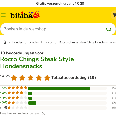
Gratis verzending vanaf € 29
Catalogusmenu
Zoeken
Honden
Snacks
Rocco
Rocco Chings Steak Style Hondensnacks
19 beoordelingen voor
Rocco Chings Steak Style
Hondensnacks
: 4.5/5
Totaalbeoordeling (19)
: 5/5
(
15
)
: 4/5
(
1
)
: 3/5
(
1
)
: 2/5
(
2
)
: 1/5
(
0
)
Lees hoe wij reviews beheren