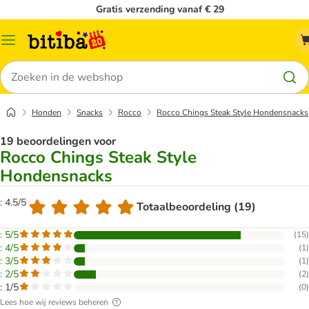
Gratis verzending vanaf € 29
Catalogusmenu
Zoeken
Honden
Snacks
Rocco
Rocco Chings Steak Style Hondensnacks
19 beoordelingen voor
Rocco Chings Steak Style
Hondensnacks
: 4.5/5
Totaalbeoordeling (19)
: 5/5
(
15
)
: 4/5
(
1
)
: 3/5
(
1
)
: 2/5
(
2
)
: 1/5
(
0
)
Lees hoe wij reviews beheren