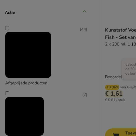
Hunter
Actie
(
2
)
(
44
)
Kunststof Voe
Fish - Set van
2 x 200 ml, L 13
Icepeak Pet
Laagst
(
5
)
de 30 
de kor
Beoordeling: 4.3
Afgeprijsde producten
-10.06%
van
€ 1,7
Karlie
€ 1,61
(
2
)
€ 0,81 / stuk
Toev