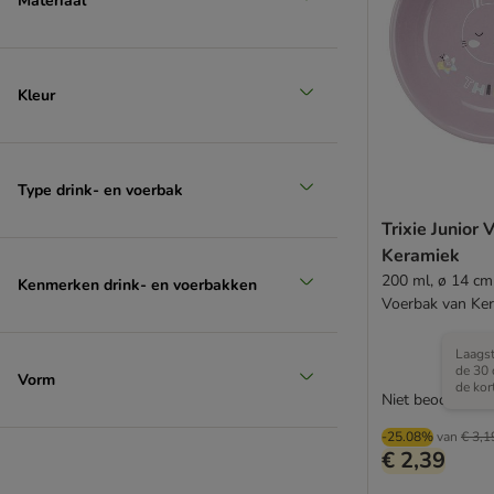
Materiaal
Kleur
Type drink- en voerbak
Trixie Junior
Keramiek
200 ml, ø 14 cm 
Kenmerken drink- en voerbakken
Voerbak van Ke
Laagst
de 30 
Vorm
de kor
Niet beoordeeld
-25.08%
van
€ 3,1
€ 2,39