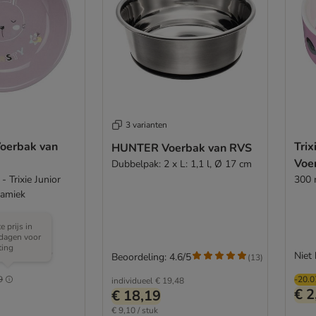
3 varianten
 Voerbak van
Trix
HUNTER Voerbak van RVS
Voe
Dubbelpak: 2 x L: 1,1 l, Ø 17 cm
- Trixie Junior
300 
ramiek
e prijs in
dagen voor
ting
Niet
Beoordeling: 4.6/5
(
13
)
9
-20.
individueel
€ 19,48
€ 2
€ 18,19
€ 9,10 / stuk