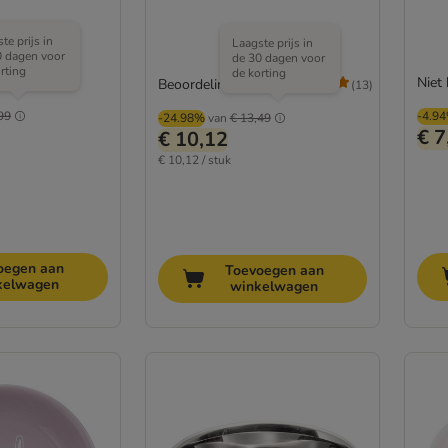
te prijs in
Laagste prijs in
0 dagen voor
de 30 dagen voor
rting
de korting
Niet
Beoordeling: 4.6/5
(
13
)
99
-4.9
-24.98%
van
€ 13,49
€ 7
€ 10,12
€ 10,12 / stuk
oegen aan
Toevoegen aan
kelwagen
winkelwagen