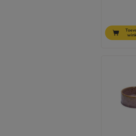
Toev
win