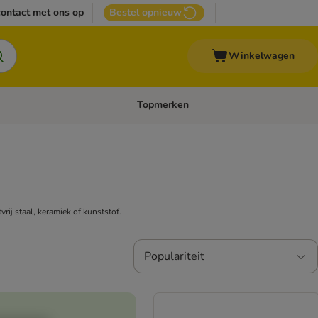
ontact met ons op
Bestel opnieuw
Winkelwagen
Topmerken
emenu: Overige huisdieren
Open categoriemenu: Top Deals
rij staal, keramiek of kunststof.
Populariteit