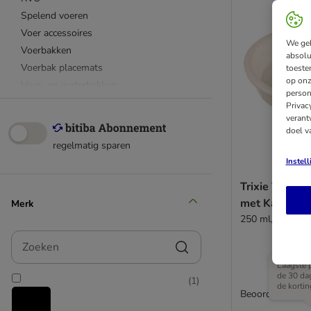
Spelend voeren
Voer accessoires
We geb
Voerbakken
absolu
Voerbak placemats
toeste
op onz
Voer- en waterbakken
person
Privac
verant
doel v
regelmatig sparen
Instel
Trixie Voerb
met Kattenmo
Merk
250 ml, Ø 13 c
Zoeken
Laagste p
de 30 da
(
1
)
de kortin
Beoordeling: 2.3