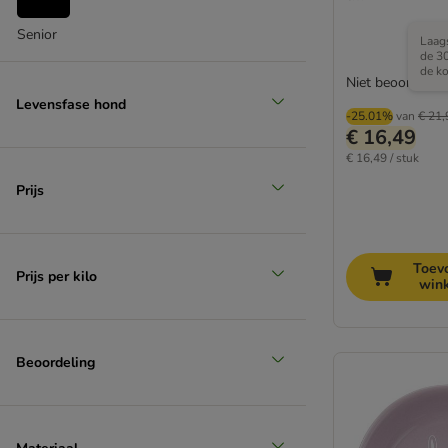
Senior
Laags
de 3
de ko
Niet beoordeeld
Levensfase hond
-25.01%
van
€ 21,
€ 16,49
€ 16,49 / stuk
Prijs
Toev
Prijs per kilo
win
Beoordeling