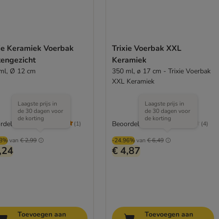
xie Keramiek Voerbak
Trixie Voerbak XXL
tengezicht
Keramiek
ml, Ø 12 cm
350 ml, ø 17 cm - Trixie Voerbak
XXL Keramiek
Laagste prijs in
Laagste prijs in
de 30 dagen voor
de 30 dagen voor
de korting
de korting
rdeling: 5/5
Beoordeling: 4/5
(
1
)
(
4
)
08%
van
€ 2,99
-24.96%
van
€ 6,49
,24
€ 4,87
Toevoegen aan
Toevoegen aan