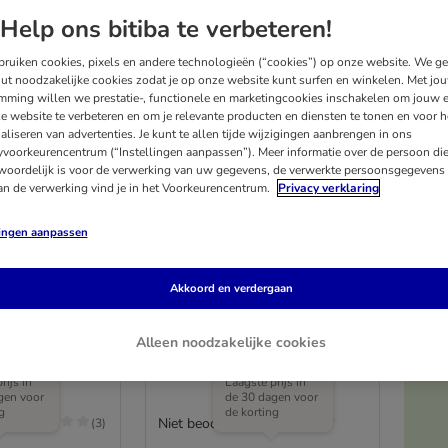
Help ons bitiba te verbeteren!
ruiken cookies, pixels en andere technologieën (“cookies”) op onze website. We g
ut noodzakelijke cookies zodat je op onze website kunt surfen en winkelen. Met jo
mming willen we prestatie-, functionele en marketingcookies inschakelen om jouw e
e website te verbeteren en om je relevante producten en diensten te tonen en voor h
aliseren van advertenties. Je kunt te allen tijde wijzigingen aanbrengen in ons
yvoorkeurencentrum (“Instellingen aanpassen”). Meer informatie over de persoon di
woordelijk is voor de verwerking van uw gegevens, de verwerkte persoonsgegevens 
an de verwerking vind je in het Voorkeurencentrum.
Privacy verklaring
lingen aanpassen
ak Keramiek
Slipvaste voerbak met
Akkoord en verdergaan
tief
kattenmotief
m
200 ml, Ø 15 cm
Alleen noodzakelijke cookies
Me
rijs in
Laagste prijs in
gen voor
de 30 dagen voor
g
de korting
/5
Niet beoordeeld
(
3
)