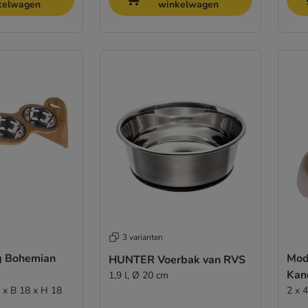
kelwagen
winkelwagen
3 varianten
g Bohemian
Mod
HUNTER Voerbak van RVS
Kan
1,9 l, Ø 20 cm
2 x B 18 x H 18
2 x 