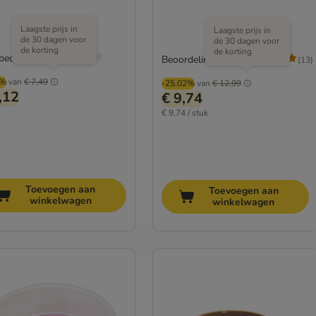
Laagste prijs in
Laagste prijs in
de 30 dagen voor
de 30 dagen voor
de korting
de korting
 beoordeeld
Beoordeling: 4.6/5
(
13
)
4%
van
€ 7,49
-25.02%
van
€ 12,99
,12
€ 9,74
€ 9,74 / stuk
Toevoegen aan
Toevoegen aan
winkelwagen
winkelwagen