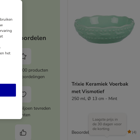
ebruiken
uw
rvaring
et
Jouw voordelen
e
en het
Meer dan 8000 producten
met topbeoordelingen
Trixie Keramiek Voerbak
met Vismotief
250 ml, Ø 13 cm - Mint
er dan 1 miljoen tevreden
klanten
Laagste prijs in
de 30 dagen voor
de korting
Beoordeling: 4.8/5
(
4
)