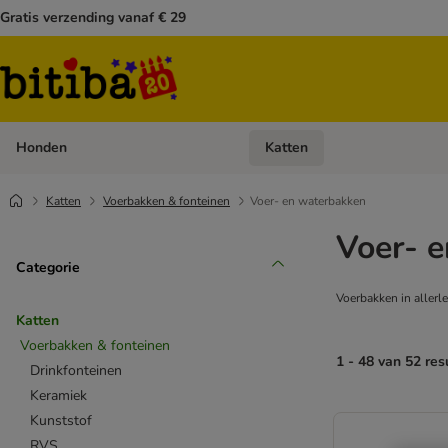
Gratis verzending vanaf € 29
Honden
Katten
Open categoriemenu: Honden
Katten
Voerbakken & fonteinen
Voer- en waterbakken
Voer- e
Categorie
Voerbakken in allerle
Katten
Voerbakken & fonteinen
1 - 48 van 52 res
Drinkfonteinen
Keramiek
Kunststof
RVS