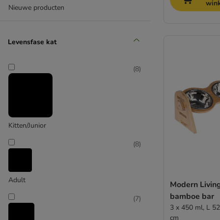
win
Nieuwe producten
Levensfase kat
(
8
)
Kitten/Junior
(
8
)
Adult
Modern Livin
bamboe bar
(
7
)
3 x 450 ml, L 5
cm