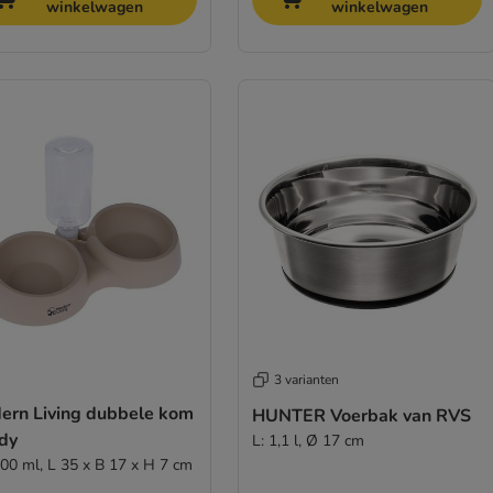
winkelwagen
winkelwagen
3 varianten
ern Living dubbele kom
HUNTER Voerbak van RVS
dy
L: 1,1 l, Ø 17 cm
400 ml, L 35 x B 17 x H 7 cm