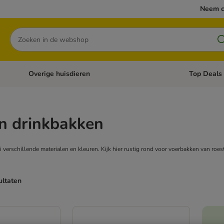
Neem c
Zoeken
Overige huisdieren
Top Deals
Open categoriemenu: Katten
Open categori
n drinkbakken
i verschillende materialen en kleuren. Kijk hier rustig rond voor voerbakken van roestv
ultaten