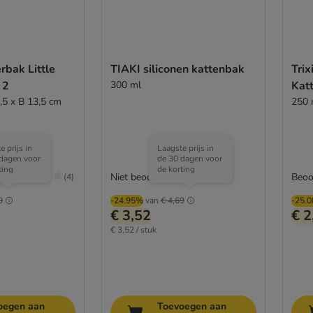
rbak Little
TIAKI siliconen kattenbak
Tri
 2
300 ml
Kat
,5 x B 13,5 cm
250 
e prijs in
Laagste prijs in
dagen voor
de 30 dagen voor
ting
de korting
/5
Niet beoordeeld
Beoo
(
4
)
9
-24.95%
van
€ 4,69
-25.
€ 3,52
€ 2
€ 3,52 / stuk
oegen aan
Toevoegen aan