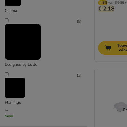
-4.8%
van
€ 2,29
€ 2,18
Cosma
(
9
)
Toev
win
Designed by Lotte
(
2
)
Flamingo
(
3
)
meer