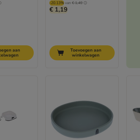
-20.13%
van
€ 1,49
€ 1,19
oegen aan
Toevoegen aan
kelwagen
winkelwagen