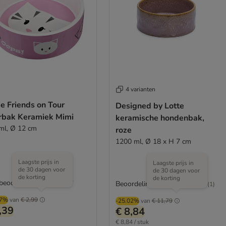
4 varianten
ie Friends on Tour
Designed by Lotte
rbak Keramiek Mimi
keramische hondenbak,
ml, Ø 12 cm
roze
1200 ml, Ø 18 x H 7 cm
Laagste prijs in
Laagste prijs in
de 30 dagen voor
de 30 dagen voor
de korting
de korting
 beoordeeld
Beoordeling: 5/5
(
1
)
07%
van
€ 2,99
-25.02%
van
€ 11,79
,39
€ 8,84
€ 8,84 / stuk