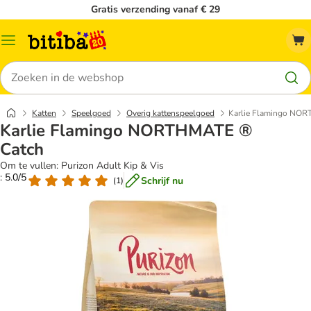
Gratis verzending vanaf € 29
Catalogusmenu
Zoeken
Katten
Speelgoed
Overig kattenspeelgoed
Karlie Flamingo NO
Karlie Flamingo NORTHMATE ®
Catch
Om te vullen: Purizon Adult Kip & Vis
: 5.0/5
Schrijf nu
(
1
)