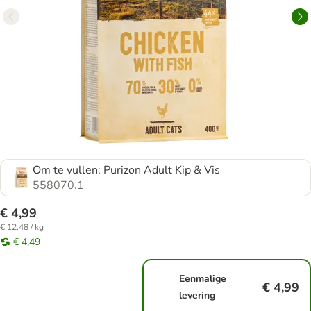
Om te vullen: Purizon Adult Kip & Vis
558070.1
€ 4,99
€ 12,48 / kg
€ 4,49
Eenmalige
€ 4,99
levering