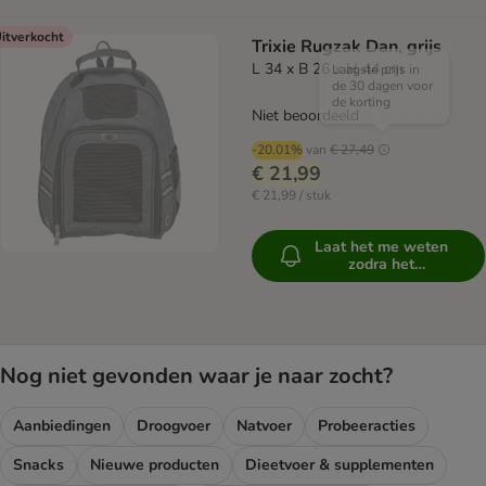
itverkocht
Trixie Rugzak Dan, grijs
L 34 x B 26 x H 44 cm
Laagste prijs in
de 30 dagen voor
de korting
Niet beoordeeld
-20.01%
van
€ 27,49
€ 21,99
€ 21,99 / stuk
Laat het me weten
zodra het
beschikbaar is
Nog niet gevonden waar je naar zocht?
Aanbiedingen
Droogvoer
Natvoer
Probeeracties
Snacks
Nieuwe producten
Dieetvoer & supplementen