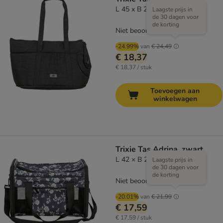
L 45 x B 26 x H 30 cm
Laagste prijs in
de 30 dagen voor
de korting
Niet beoordeeld
-24.99%
van
€ 24,49
€ 18,37
€ 18,37 / stuk
Toevoegen aan
winkelwagen
Trixie Tas Adrina, zwart
L 42 × B 26 × H 27 cm
Laagste prijs in
de 30 dagen voor
de korting
Niet beoordeeld
-20.01%
van
€ 21,99
€ 17,59
€ 17,59 / stuk