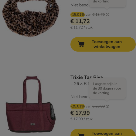
de korting
Niet beoordeeld
-15.01%
van
€ 13,79
€ 11,72
€ 11,72 / stuk
Toevoegen aan
winkelwagen
Trixie Tas Riva
L 26 × B 30 × H 45 cm
Laagste prijs in
de 30 dagen voor
de korting
Niet beoordeeld
-25.01%
van
€ 23,99
€ 17,99
€ 17,99 / stuk
Toevoegen aan