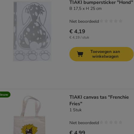
TIAKI bumpersticker "Hond"
B 17,5 x H 25 cm
Niet beoordeeld
€ 4,19
€ 4,19 / stuk
Toevoegen aan
winkelwagen
ieuw
TIAKI canvas tas "Frenchie
Fries"
1 Stuk
Niet beoordeeld
€ 4,99