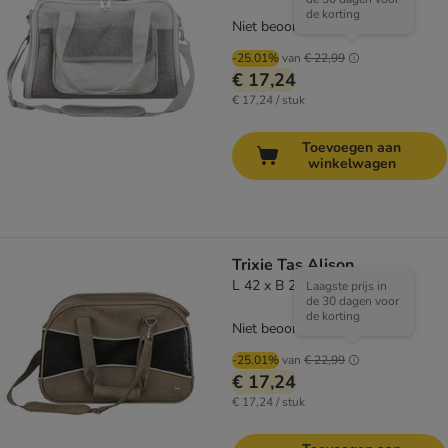
de korting
Niet beoordeeld
-25.01%
van
€ 22,99
€ 17,24
€ 17,24 / stuk
Toevoegen aan
winkelwagen
Trixie Tas Alison
L 42 x B 20 x H 29 cm
Laagste prijs in
de 30 dagen voor
de korting
Niet beoordeeld
-25.01%
van
€ 22,99
€ 17,24
€ 17,24 / stuk