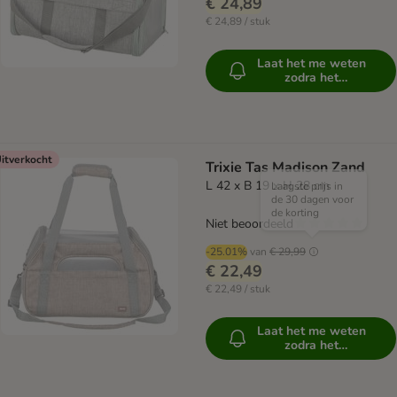
€ 24,89
€ 24,89 / stuk
Laat het me weten
zodra het
beschikbaar is
itverkocht
Trixie Tas Madison Zand
L 42 x B 19 x H 28 cm
Laagste prijs in
de 30 dagen voor
de korting
Niet beoordeeld
-25.01%
van
€ 29,99
€ 22,49
€ 22,49 / stuk
Laat het me weten
zodra het
beschikbaar is