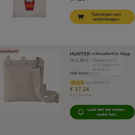
Toevoegen aan
winkelwagen
itverkocht
HUNTER schoudertas Alva
ca. L 20 x B 20 cm
Laagste prijs in
de 30 dagen voor
de korting
Niet beoordeeld
-25.01%
van
€ 22,99
€ 17,24
€ 17,24 / stuk
Laat het me weten
zodra het
beschikbaar is