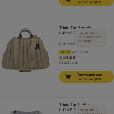
winkelwagen
Trixie Tas Sophie
L 45 x B 25 x H 30 cm
Laagste prijs in
de 30 dagen voor
de korting
Niet beoordeeld
-24.57%
van
€ 45,99
€ 34,69
€ 34,69 / stuk
Toevoegen aan
winkelwagen
Trixie Tas Libby
L 42 x B 27 x H 25 cm
Laagste prijs in
de 30 dagen voor