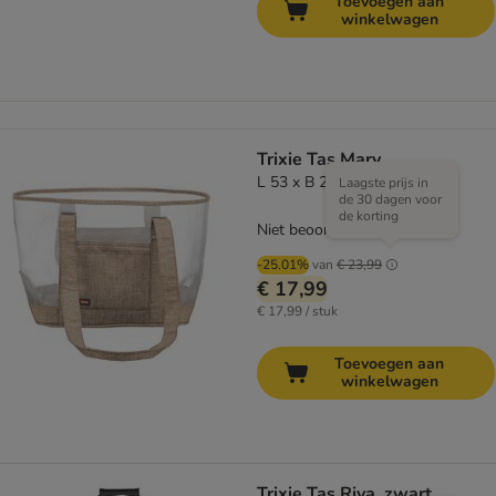
Toevoegen aan
winkelwagen
Trixie Tas Mary
L 53 x B 20 x H 30 cm
Laagste prijs in
de 30 dagen voor
de korting
Niet beoordeeld
-25.01%
van
€ 23,99
€ 17,99
€ 17,99 / stuk
Toevoegen aan
winkelwagen
Trixie Tas Riva, zwart