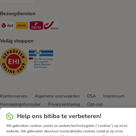
Achteraf betalen Payment Method
Bezorgdiensten
Dpd Shipping Method
DHL Shipping Method
Mondial Relay Shipping Method
bpost Shipping Method
Veilig shoppen
Security
Security
Klantenservice
Algemene voorwaarden
DSA
Impressum
Herroepingsformulier
Privacyverklaring
Opt-out
Nieuwsbrief
Verzendkosten & levertijd
Betalingmethodes
Help ons bitiba te verbeteren!
Afval & Milieuvoorzieningen
Spaarprogramma
App
We gebruiken cookies, pixels en andere technologieën (“cookies”) op onze
Voordelen
Toegankelijkheidsverklaring
website. We gebruiken absoluut noodzakelijke cookies zodat je op onze