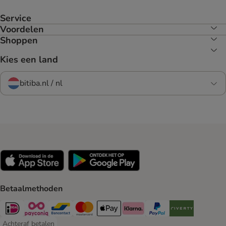
Service
Voordelen
Shoppen
Kies een land
bitiba.nl / nl
Betaalmethoden
iDeal Payment Method
Payconiq Payment Method
Bancontact Payment Method
Mastercard Payment Method
Apple Pay Payment Method
Klarna Payment Method
PayPal Payment Method
Riverty Payment 
Achteraf betalen