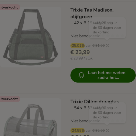
itverkocht
Trixie Tas Madison,
olijfgroen
L 42 x B 19 x H 28 cm
Laagste prijs in
de 30 dagen voor
de korting
Niet beoordeeld
-25.01%
van
€ 31,99
€ 23,99
€ 23,99 / stuk
Laat het me weten
zodra het
beschikbaar is
itverkocht
Trixie Dillon draagtas
L 54 x B 33 x H 32 cm
Laagste prijs in
de 30 dagen voor
de korting
Niet beoordeeld
-24.55%
van
€ 32,99