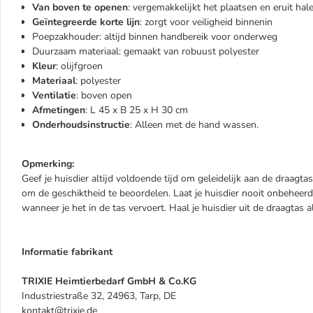
Van boven te openen
: vergemakkelijkt het plaatsen en eruit hal
Geïntegreerde korte lijn
: zorgt voor veiligheid binnenin
Poepzakhouder: altijd binnen handbereik voor onderweg
Duurzaam materiaal: gemaakt van robuust polyester
Kleur
: olijfgroen
Materiaal
: polyester
Ventilatie
: boven open
Afmetingen
: L 45 x B 25 x H 30 cm
Onderhoudsinstructie
: Alleen met de hand wassen.
Opmerking:
Geef je huisdier altijd voldoende tijd om geleidelijk aan de draagt
om de geschiktheid te beoordelen. Laat je huisdier nooit onbeheerd
wanneer je het in de tas vervoert. Haal je huisdier uit de draagtas al
Informatie fabrikant
TRIXIE Heimtierbedarf GmbH & Co.KG
Industriestraße 32, 24963, Tarp, DE
kontakt@trixie.de