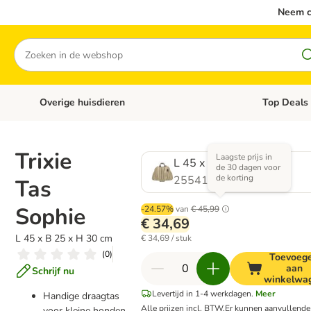
Neem c
Zoeken
Overige huisdieren
Top Deals
Open categoriemenu: Katten
Open categori
Trixie
Laagste prijs in
L 45 x B 25 x H 30 cm
de 30 dagen voor
de korting
2554165.0
Tas
Sophie
-24.57%
van
€ 45,99
€ 34,69
L 45 x B 25 x H 30 cm
€ 34,69 / stuk
(
0
)
Toevoeg
aan
Schrijf nu
winkelwa
Levertijd in 1-4 werkdagen.
Meer
Handige draagtas
Alle prijzen incl. BTW.
Er kunnen aanvullend
voor kleine honden