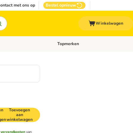
ontact met ons op
Bestel opnieuw
Winkelwagen
Topmerken
emenu: Overige huisdieren
Open categoriemenu: Top Deals
en
Toevoegen
aan
gen
winkelwagen
e
verzendkosten
van