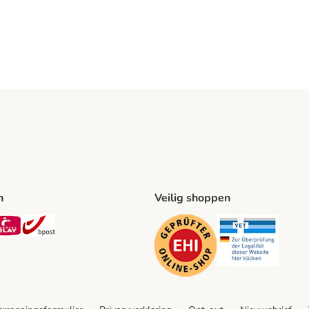
n
Veilig shoppen
ing Method
L Shipping Method
Mondial Relay Shipping Method
bpost Shipping Method
Security
Securit