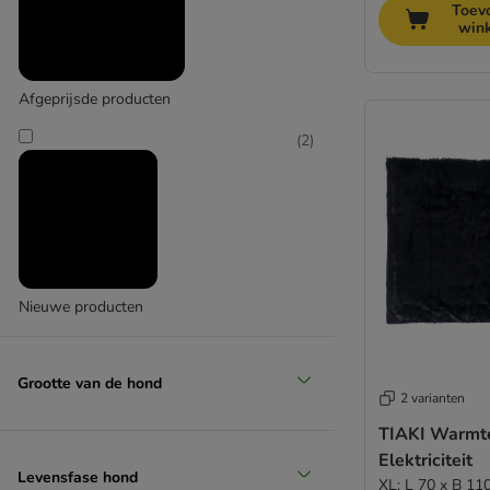
Toev
win
Afgeprijsde producten
(
2
)
Nieuwe producten
Grootte van de hond
2 varianten
TIAKI Warmt
Elektriciteit
Levensfase hond
XL: L 70 x B 11