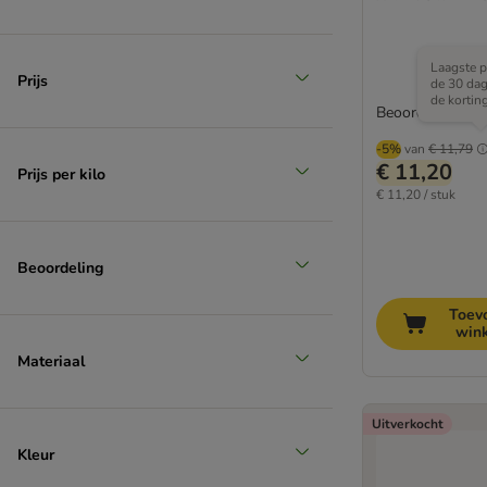
Laagste pr
Prijs
de 30 da
de kortin
Beoordeling: 1.9
-5%
van
€ 11,79
€ 11,20
Prijs per kilo
€ 11,20 / stuk
Beoordeling
Toev
win
Materiaal
Uitverkocht
Kleur