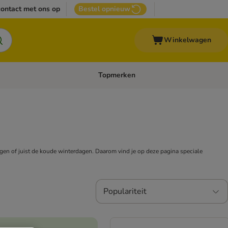
ontact met ons op
Bestel opnieuw
Winkelwagen
Topmerken
emenu: Overige huisdieren
Open categoriemenu: Top Deals
en of juist de koude winterdagen. Daarom vind je op deze pagina speciale
Populariteit