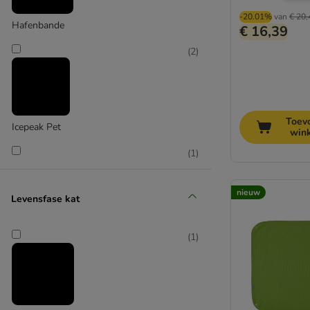
-20.01%
van
€ 20,
Hafenbande
€ 16,39
(
2
)
Toev
Icepeak Pet
win
(
1
)
nieuw
Levensfase kat
SnuggleSafe
(
1
)
(
4
)