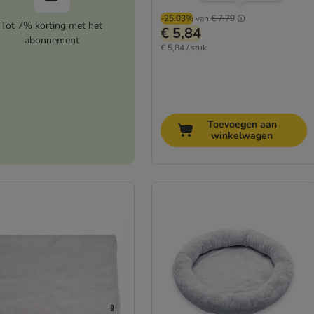
-25.03%
van
€ 7,79
Tot 7% korting met het
€ 5,84
abonnement
€ 5,84 / stuk
Toevoegen aan
winkelwagen