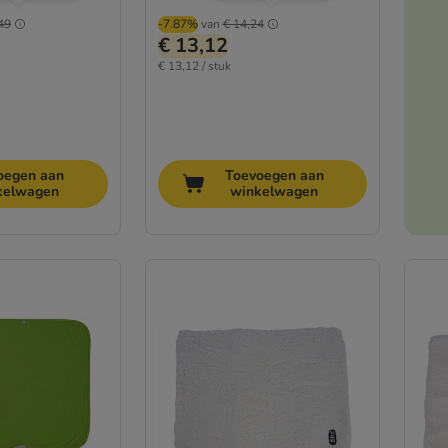
49
-7.87%
van
€ 14,24
€ 13,12
€ 13,12 / stuk
oegen aan
Toevoegen aan
kelwagen
winkelwagen