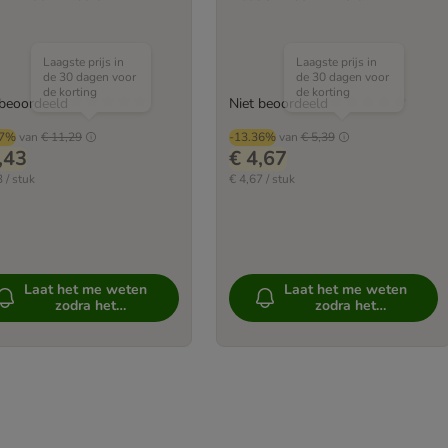
Laagste prijs in
Laagste prijs in
de 30 dagen voor
de 30 dagen voor
de korting
de korting
 beoordeeld
Niet beoordeeld
47%
van
€ 11,29
-13.36%
van
€ 5,39
,43
€ 4,67
 / stuk
€ 4,67 / stuk
Laat het me weten
Laat het me weten
zodra het
zodra het
beschikbaar is
beschikbaar is