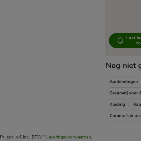
Laat h
zo
besc
Nog niet 
Aanbiedingen
Graanvrij voer 
Kleding
Hal
Prijzen in € incl. BTW *
Leveringsvoorwaarden
.