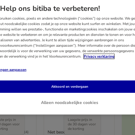
Help ons bitiba te verbeteren!
ruiken cookies, pixels en andere technologieën (“cookies”) op onze website. We g
ut noodzakelijke cookies zodat je op onze website kunt surfen en winkelen. Met jo
mming willen we prestatie-, functionele en marketingcookies inschakelen om jouw e
e website te verbeteren en om je relevante producten en diensten te tonen en voor h
aliseren van advertenties. Je kunt te allen tijde wijzigingen aanbrengen in ons
yvoorkeurencentrum (“Instellingen aanpassen”). Meer informatie over de persoon di
woordelijk is voor de verwerking van uw gegevens, de verwerkte persoonsgegevens 
an de verwerking vind je in het Voorkeurencentrum.
Privacy verklaring
lingen aanpassen
en
Beeztees Sprinklermat Stay
Akkoord en verdergaan
"
Cool, blauw
Ø 100 x H 5 cm
Alleen noodzakelijke cookies
Me
te prijs in
Laagste prijs in
0 dagen voor
de 30 dagen voor
rting
de korting
Niet beoordeeld
(
4
)