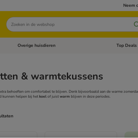
Neem c
Zoeken
Overige huisdieren
Top Deals
Open categoriemenu: Katten
Open categori
tten & warmtekussens
xtra behoeften om comfortabel te blijven. Denk bijvoorbaald aan de warme zomerdag
d kunnen helpen bij het
koel
of juist
warm
blijven in deze periodes.
ultaten