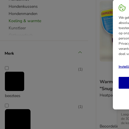
Hondenkussens
Hondenmanden
We geb
Koeling & warmte
absolu
Kunstleer
toeste
op onz
Orthopedisch
person
Outdoor
Privac
verant
Pluche
Merk
doel v
Riet
Synthetisch
Instel
(
1
)
Vetbedden
Alles
Warmtekuss
Accessoires
"SnuggleSafe
Heatpad
beeztees
(
1
)
Laags
de 3
de ko
Beoordeling: 5/5