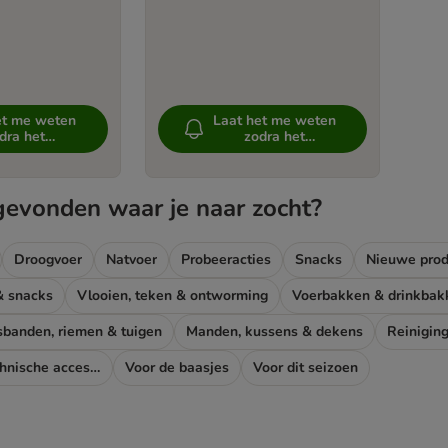
et me weten
Laat het me weten
dra het
zodra het
hikbaar is
beschikbaar is
gevonden waar je naar zocht?
Droogvoer
Natvoer
Probeeracties
Snacks
Nieuwe prod
& snacks
Vlooien, teken & ontworming
Voerbakken & drinkbak
sbanden, riemen & tuigen
Manden, kussens & dekens
Reinigin
Camera’s & technische accessoires
Voor de baasjes
Voor dit seizoen