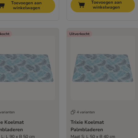
Toevoegen aan
Toevoegen aan
winkelwagen
winkelwagen
rkocht
Uitverkocht
varianten
4 varianten
ie Koelmat
Trixie Koelmat
mbladeren
Palmbladeren
 L: L 90 x B 50 cm
Maat S: L 50 x B 40 cm