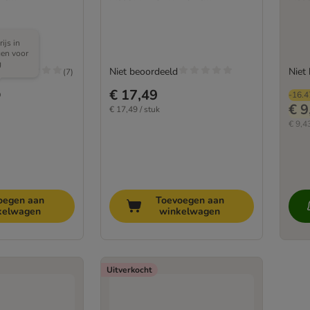
ijs in
gen voor
g
/5
Niet beoordeeld
Niet
(
7
)
€ 17,49
-16.
€ 9
€ 17,49 / stuk
€ 9,43
oegen aan
Toevoegen aan
kelwagen
winkelwagen
Uitverkocht