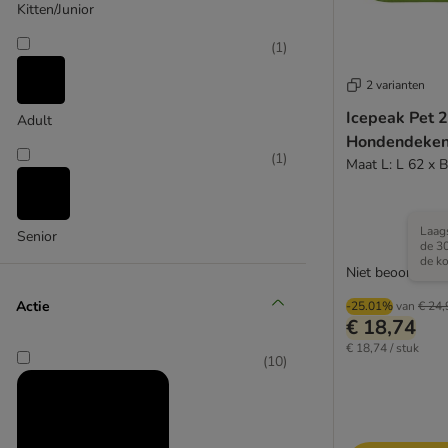
TIAKI
Kitten/Junior
(
4
)
(
1
)
2 varianten
Trixie
Icepeak Pet 
Adult
Hondendeken
(
1
)
Maat L: L 62 x 
Laags
Senior
de 3
de ko
Niet beoordeeld
Actie
-25.01%
van
€ 24,
€ 18,74
€ 18,74 / stuk
(
10
)