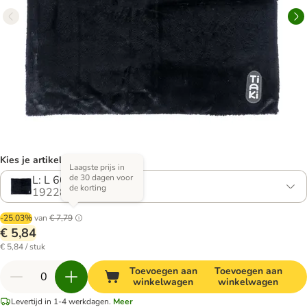
Kies je artikel (2 varianten)
Laagste prijs in
de 30 dagen voor
L: L 60 x B 75 cm
de korting
1922857.0
-25.03%
van
€ 7,79
€ 5,84
€ 5,84 / stuk
Toevoegen aan
Toevoegen aan
winkelwagen
winkelwagen
Levertijd in 1-4 werkdagen.
Meer