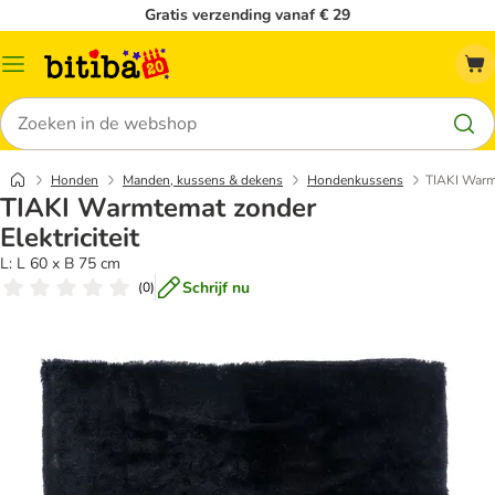
Gratis verzending vanaf € 29
Catalogusmenu
Zoeken
Honden
Manden, kussens & dekens
Hondenkussens
TIAKI Warmt
TIAKI Warmtemat zonder
Elektriciteit
L: L 60 x B 75 cm
Schrijf nu
(
0
)