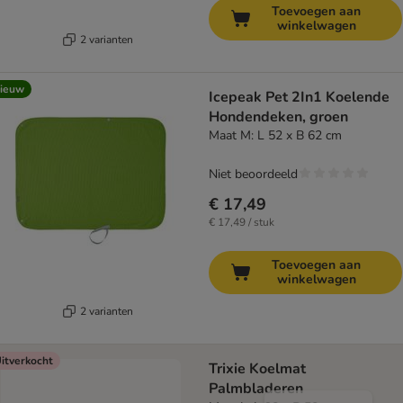
Toevoegen aan
winkelwagen
2 varianten
ieuw
Icepeak Pet 2In1 Koelende
Hondendeken, groen
Maat M: L 52 x B 62 cm
Niet beoordeeld
€ 17,49
€ 17,49 / stuk
Toevoegen aan
winkelwagen
2 varianten
itverkocht
Trixie Koelmat
Palmbladeren