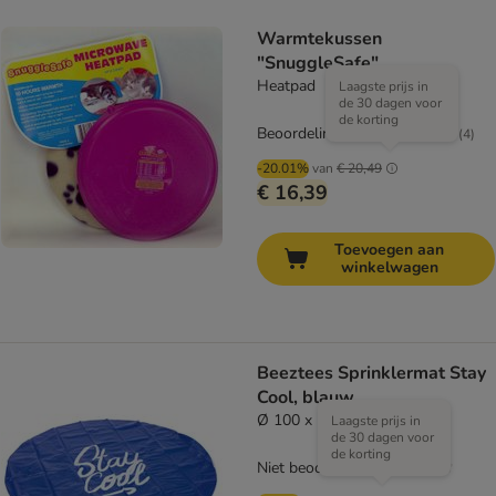
Warmtekussen
"SnuggleSafe"
Heatpad
Laagste prijs in
de 30 dagen voor
de korting
Beoordeling: 5/5
(
4
)
-20.01%
van
€ 20,49
€ 16,39
Toevoegen aan
winkelwagen
Beeztees Sprinklermat Stay
Cool, blauw
Ø 100 x H 5 cm
Laagste prijs in
de 30 dagen voor
de korting
Niet beoordeeld