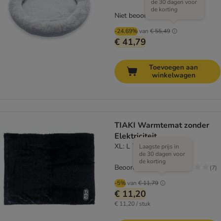
de 30 dagen voor
de korting
Niet beoordeeld
-24.69%
van
€ 55,49
€ 41,79
Toevoegen aan
winkelwagen
TIAKI Warmtemat zonder
Elektriciteit
XL: L 70 x B 110 cm
Laagste prijs in
de 30 dagen voor
de korting
Beoordeling: 1.9/5
(
7
)
-5%
van
€ 11,79
€ 11,20
€ 11,20 / stuk