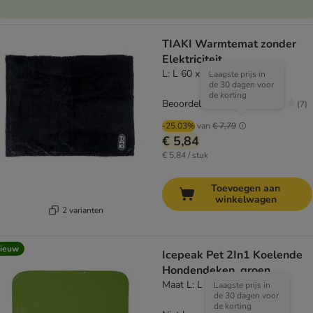
TIAKI Warmtemat zonder
Elektriciteit
L: L 60 x B 75 cm
Laagste prijs in
de 30 dagen voor
de korting
Beoordeling: 1.9/5
(
7
)
-25.03%
van
€ 7,79
€ 5,84
€ 5,84 / stuk
Toevoegen aan
winkelwagen
2 varianten
ieuw
Icepeak Pet 2In1 Koelende
Hondendeken, groen
Maat L: L 62 x B 84 cm
Laagste prijs in
de 30 dagen voor
de korting