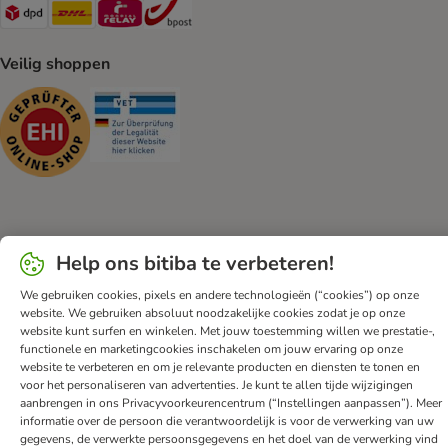
Dpd Shipping Method
DHL Shipping Method
Mondial Relay Shipping Method
bpost Shipping Method
Veilig shoppen
Security
Security
Klantenservice
Algemene voorwaarden
DSA
Impressum
Help ons bitiba te verbeteren!
Herroepingsformulier
Privacyverklaring
Opt-out
We gebruiken cookies, pixels en andere technologieën (“cookies”) op onze
Nieuwsbrief
Verzendkosten & levertijd
Betalingmethodes
website. We gebruiken absoluut noodzakelijke cookies zodat je op onze
Afval & Milieuvoorzieningen
Spaarprogramma
App
website kunt surfen en winkelen. Met jouw toestemming willen we prestatie-,
functionele en marketingcookies inschakelen om jouw ervaring op onze
Voordelen
Toegankelijkheidsverklaring
website te verbeteren en om je relevante producten en diensten te tonen en
voor het personaliseren van advertenties. Je kunt te allen tijde wijzigingen
bitiba GmbH
2026
aanbrengen in ons Privacyvoorkeurencentrum (“Instellingen aanpassen”). Meer
informatie over de persoon die verantwoordelijk is voor de verwerking van uw
gegevens, de verwerkte persoonsgegevens en het doel van de verwerking vind