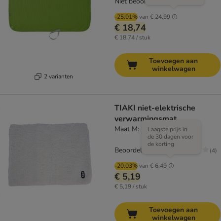
Niet beoordeeld
-25.01%
van
€ 24,99
€ 18,74
€ 18,74 / stuk
Toevoegen aan
winkelwagen
2 varianten
TIAKI niet-elektrische
verwarmingsmat
Maat M: L 60 x B 45 cm
Laagste prijs in
de 30 dagen voor
de korting
Beoordeling: 2.8/5
(
4
)
-20.03%
van
€ 6,49
€ 5,19
€ 5,19 / stuk
Toevoegen aan
winkelwagen