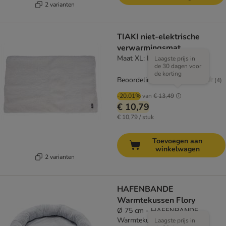
2 varianten
TIAKI niet-elektrische
verwarmingsmat
Maat XL: L 110 x B 70 cm
Laagste prijs in
de 30 dagen voor
de korting
Beoordeling: 2.8/5
(
4
)
-20.01%
van
€ 13,49
€ 10,79
€ 10,79 / stuk
Toevoegen aan
winkelwagen
2 varianten
HAFENBANDE
Warmtekussen Flory
Ø 75 cm - HAFENBANDE
Warmtekussen Flory
Laagste prijs in