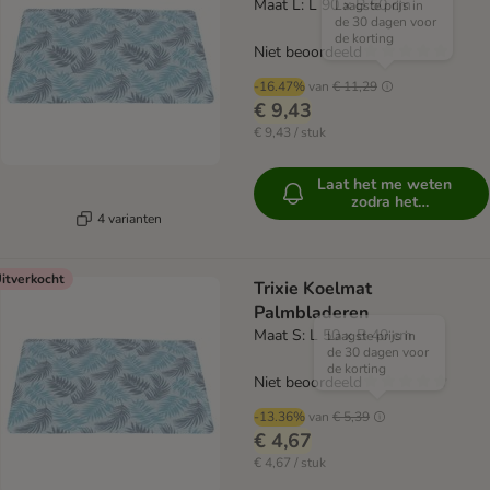
Maat L: L 90 x B 50 cm
Laagste prijs in
de 30 dagen voor
de korting
Niet beoordeeld
-16.47%
van
€ 11,29
€ 9,43
€ 9,43 / stuk
Laat het me weten
zodra het
beschikbaar is
4 varianten
itverkocht
Trixie Koelmat
Palmbladeren
Maat S: L 50 x B 40 cm
Laagste prijs in
de 30 dagen voor
de korting
Niet beoordeeld
-13.36%
van
€ 5,39
€ 4,67
€ 4,67 / stuk