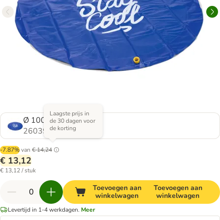
Laagste prijs in
Ø 100 x H 5 cm
de 30 dagen voor
de korting
2603970.0
-7.87%
van
€ 14,24
€ 13,12
€ 13,12 / stuk
Toevoegen aan
Toevoegen aan
winkelwagen
winkelwagen
Levertijd in 1-4 werkdagen.
Meer