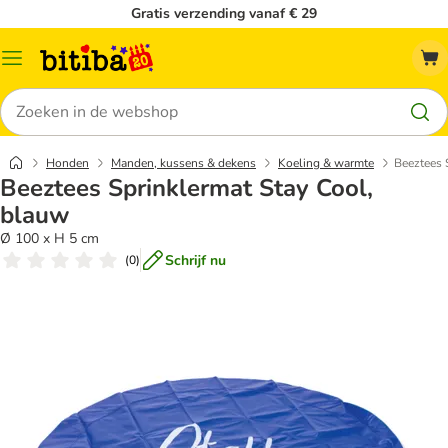
Gratis verzending vanaf € 29
Catalogusmenu
Zoeken
Honden
Manden, kussens & dekens
Koeling & warmte
Beeztees 
Beeztees Sprinklermat Stay Cool,
blauw
Ø 100 x H 5 cm
Schrijf nu
(
0
)