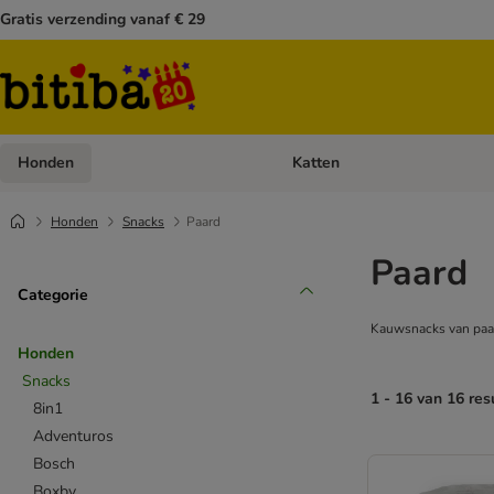
Gratis verzending vanaf € 29
Honden
Katten
Open categoriemenu: Honden
Honden
Snacks
Paard
Paard
Categorie
Kauwsnacks van paard
Honden
Snacks
1 - 16 van 16 res
8in1
Adventuros
Bosch
Boxby