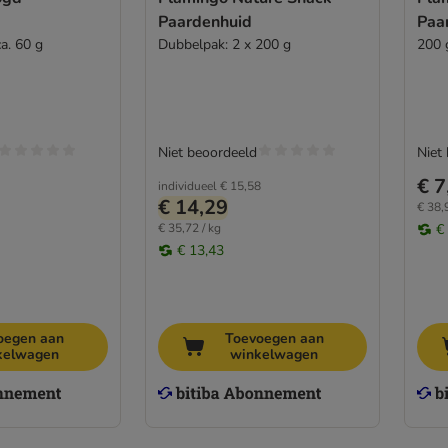
Paardenhuid
Paa
a. 60 g
Dubbelpak: 2 x 200 g
200 
Niet beoordeeld
Niet
€ 7
individueel
€ 15,58
€ 14,29
€ 38,
€ 35,72 / kg
€
€ 13,43
oegen aan
Toevoegen aan
kelwagen
winkelwagen