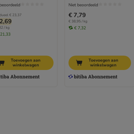
 beoordeeld
Niet beoordeeld
€ 7,79
idueel
€ 23,37
2,69
€ 38,95 / kg
82 / kg
€ 7,32
 21,33
Toevoegen aan
Toevoegen aan
winkelwagen
winkelwagen