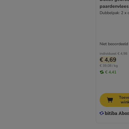
paardenvlees
Dubbelpak: 2 x c
Niet beoordeeld
individueel
€ 4,98
€ 4,69
€ 39,08 / kg
€ 4,41
Toev
win