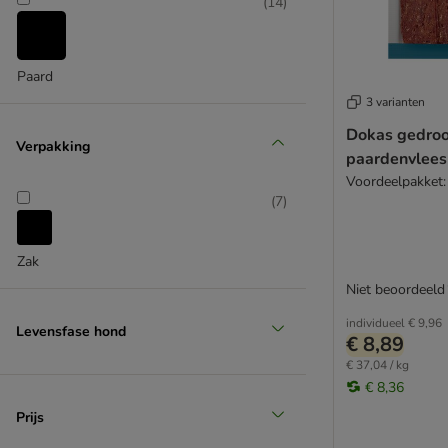
Kauwrollen & Sticks
(
14
)
Karlie
Pens & Bullepees
Gevogelte
(
4
)
Paard
Lam
Paard
3 varianten
Rund
Dokas gedro
Verpakking
Struisvogel
paardenvlees
Varken
Voordeelpakket: 
Vis
(
7
)
Wolf of Wilderness
Wild
Favorieten
Zak
Niet beoordeeld
individueel
€ 9,96
Levensfase hond
€ 8,89
€ 37,04 / kg
€ 8,36
Prijs