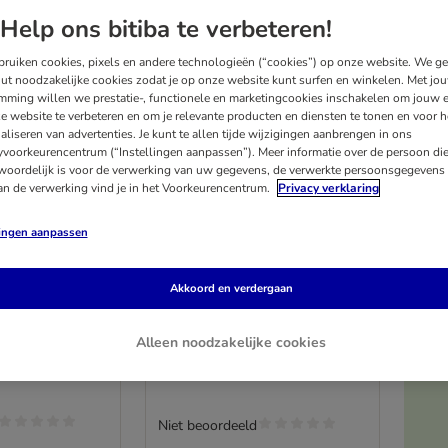
Help ons bitiba te verbeteren!
ruiken cookies, pixels en andere technologieën (“cookies”) op onze website. We g
ut noodzakelijke cookies zodat je op onze website kunt surfen en winkelen. Met jo
mming willen we prestatie-, functionele en marketingcookies inschakelen om jouw e
e website te verbeteren en om je relevante producten en diensten te tonen en voor h
aliseren van advertenties. Je kunt te allen tijde wijzigingen aanbrengen in ons
yvoorkeurencentrum (“Instellingen aanpassen”). Meer informatie over de persoon di
woordelijk is voor de verwerking van uw gegevens, de verwerkte persoonsgegevens 
an de verwerking vind je in het Voorkeurencentrum.
Privacy verklaring
lingen aanpassen
4 varianten
es Paard
Wolf of Wildenress
Akkoord en verdergaan
kauwbot gemaakt van
paardenhuid "White
Infinity"
3 x 17 cm (300 g)
Alleen noodzakelijke cookies
Me
Niet beoordeeld