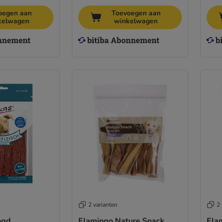
oegen aan
Toevoegen aan
kelwagen
winkelwagen
2 varianten
2 
ogd
Flamingo Nature Snack
Fla