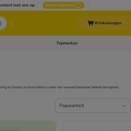
ontact met ons op
Bestel opnieuw
Winkelwagen
Topmerken
emenu: Overige huisdieren
Open categoriemenu: Top Deals
ning en bieden je hond telkens weer een onweerstaanbaar lekkere bezigheid.
Populariteit