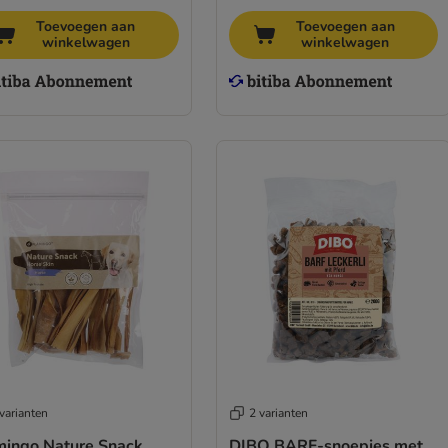
Toevoegen aan
Toevoegen aan
winkelwagen
winkelwagen
varianten
2 varianten
mingo Nature Snack
DIBO BARF-snoepjes met