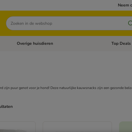
Neem c
Zoeken
Overige huisdieren
Top Deals
Open categoriemenu: Katten
Open categori
 zijn puur genot voor je hond! Deze natuurlijke kauwsnacks zijn een gezonde belo
ultaten