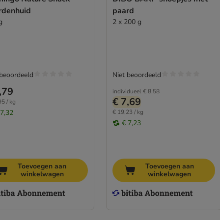
rdenhuid
paard
g
2 x 200 g
 beoordeeld
Niet beoordeeld
,79
individueel
€ 8,58
€ 7,69
95 / kg
 7,32
€ 19,23 / kg
€ 7,23
Toevoegen aan
Toevoegen aan
winkelwagen
winkelwagen