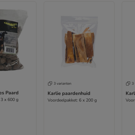
3 varianten
3 
es Paard
Karlie paardenhuid
Kar
 3 x 600 g
Voordeelpakket: 6 x 200 g
Voor