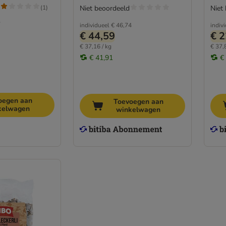
(
1
)
Niet beoordeeld
Niet
7
individueel
€ 46,74
indiv
€ 44,59
€ 2
€ 37,16 / kg
€ 37,
€ 41,91
€
oegen aan
Toevoegen aan
kelwagen
winkelwagen