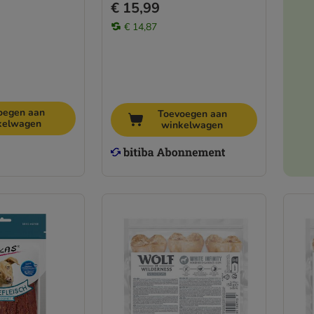
€ 15,99
€ 14,87
oegen aan
Toevoegen aan
kelwagen
winkelwagen