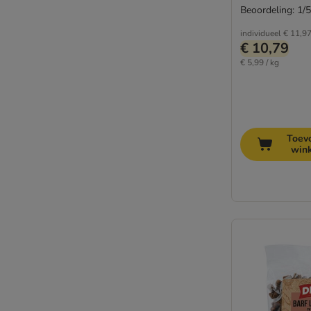
Beoordeling: 1/5
individueel
€ 11,9
€ 10,79
€ 5,99 / kg
Toev
win