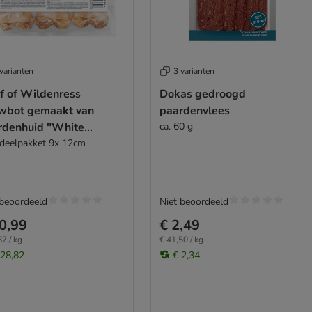
varianten
3 varianten
f of Wildenress
Dokas gedroogd
wbot gemaakt van
paardenvlees
rdenhuid "White
ca. 60 g
nity"
deelpakket 9x 12cm
 beoordeeld
Niet beoordeeld
0,99
€ 2,49
87 / kg
€ 41,50 / kg
 28,82
€ 2,34