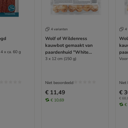
4 varianten
4 
ogd
Wolf of Wildenress
Wol
kauwbot gemaakt van
kau
4 x ca. 60 g
paardenhuid "White
paa
Infinity"
3 x 12 cm (150 g)
Infi
Voor
Niet beoordeeld
Niet
€ 11,49
€ 3
€ 68,
€ 10,69
€