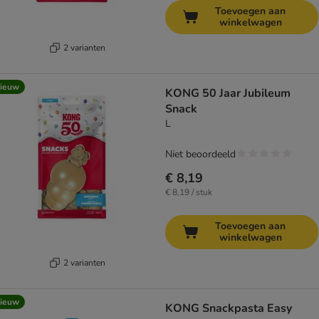
Toevoegen aan
winkelwagen
2 varianten
ieuw
KONG 50 Jaar Jubileum
Snack
L
Niet beoordeeld
€ 8,19
€ 8,19 / stuk
Toevoegen aan
winkelwagen
2 varianten
ieuw
KONG Snackpasta Easy