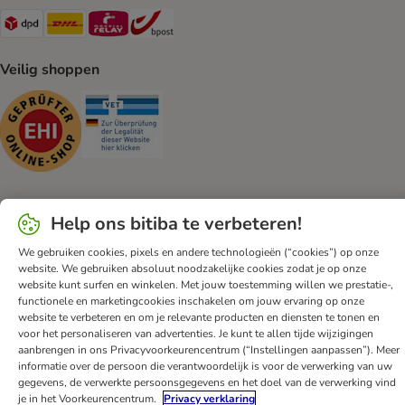
Dpd Shipping Method
DHL Shipping Method
Mondial Relay Shipping Method
bpost Shipping Method
Veilig shoppen
Security
Security
Help ons bitiba te verbeteren!
Klantenservice
Algemene voorwaarden
DSA
Impressum
We gebruiken cookies, pixels en andere technologieën (“cookies”) op onze
Herroepingsformulier
Privacyverklaring
Opt-out
website. We gebruiken absoluut noodzakelijke cookies zodat je op onze
Nieuwsbrief
Verzendkosten & levertijd
Betalingmethodes
website kunt surfen en winkelen. Met jouw toestemming willen we prestatie-,
functionele en marketingcookies inschakelen om jouw ervaring op onze
Afval & Milieuvoorzieningen
Spaarprogramma
App
website te verbeteren en om je relevante producten en diensten te tonen en
Voordelen
Toegankelijkheidsverklaring
voor het personaliseren van advertenties. Je kunt te allen tijde wijzigingen
aanbrengen in ons Privacyvoorkeurencentrum (“Instellingen aanpassen”). Meer
informatie over de persoon die verantwoordelijk is voor de verwerking van uw
bitiba GmbH
2026
gegevens, de verwerkte persoonsgegevens en het doel van de verwerking vind
je in het Voorkeurencentrum.
Privacy verklaring