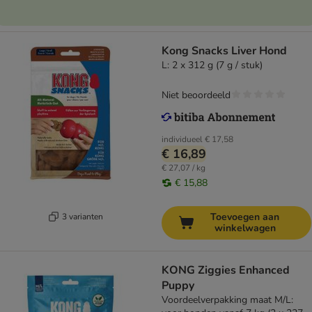
Kong Snacks Liver Hond
L: 2 x 312 g (7 g / stuk)
Niet beoordeeld
individueel
€ 17,58
€ 16,89
€ 27,07 / kg
€ 15,88
Toevoegen aan
3 varianten
winkelwagen
KONG Ziggies Enhanced
Puppy
Voordeelverpakking maat M/L: