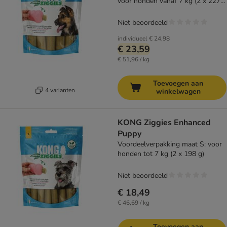
voor honden vanaf 7 kg (2 x 227
g)
Niet beoordeeld
individueel
€ 24,98
€ 23,59
€ 51,96 / kg
Toevoegen aan
4 varianten
winkelwagen
KONG Ziggies Enhanced
Puppy
Voordeelverpakking maat S: voor
honden tot 7 kg (2 x 198 g)
Niet beoordeeld
€ 18,49
€ 46,69 / kg
Toevoegen aan