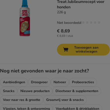
Treat Jubileumrecept voor
honden
226 g
Niet beoordeeld
€ 8,69
€ 8,69 / stuk
Toevoegen aan
winkelwagen
Nog niet gevonden waar je naar zocht?
Aanbiedingen
Droogvoer
Natvoer
Probeeracties
Snacks
Nieuwe producten
Dieetvoer & supplementen
Voer naar ras & grootte
Graanvrij voer & snacks
Vlooien, teken & ontworming
Voerbakken & drinkbakken