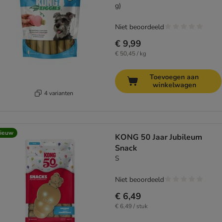
g)
Niet beoordeeld
€ 9,99
€ 50,45 / kg
Toevoegen aan
winkelwagen
4 varianten
ieuw
KONG 50 Jaar Jubileum
Snack
S
Niet beoordeeld
€ 6,49
€ 6,49 / stuk