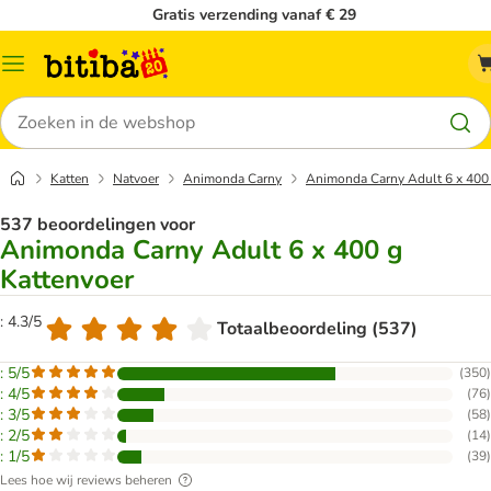
Gratis verzending vanaf € 29
Catalogusmenu
Zoeken
Katten
Natvoer
Animonda Carny
Animonda Carny Adult 6 x 400 
537 beoordelingen voor
Animonda Carny Adult 6 x 400 g
Kattenvoer
: 4.3/5
Totaalbeoordeling (537)
: 5/5
(
350
)
: 4/5
(
76
)
: 3/5
(
58
)
: 2/5
(
14
)
: 1/5
(
39
)
Lees hoe wij reviews beheren