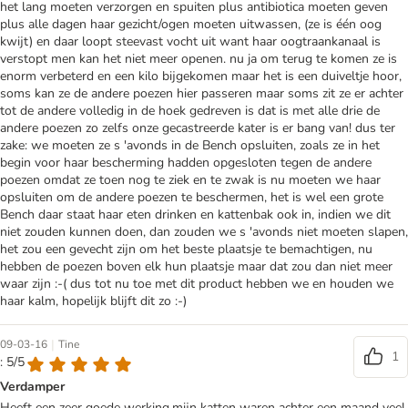
het lang moeten verzorgen en spuiten plus antibiotica moeten geven
plus alle dagen haar gezicht/ogen moeten uitwassen, (ze is één oog
kwijt) en daar loopt steevast vocht uit want haar oogtraankanaal is
verstopt men kan het niet meer openen. nu ja om terug te komen ze is
enorm verbeterd en een kilo bijgekomen maar het is een duiveltje hoor,
soms kan ze de andere poezen hier passeren maar soms zit ze er achter
tot de andere volledig in de hoek gedreven is dat is met alle drie de
andere poezen zo zelfs onze gecastreerde kater is er bang van! dus ter
zake: we moeten ze s 'avonds in de Bench opsluiten, zoals ze in het
begin voor haar bescherming hadden opgesloten tegen de andere
poezen omdat ze toen nog te ziek en te zwak is nu moeten we haar
opsluiten om de andere poezen te beschermen, het is wel een grote
Bench daar staat haar eten drinken en kattenbak ook in, indien we dit
niet zouden kunnen doen, dan zouden we s 'avonds niet moeten slapen,
het zou een gevecht zijn om het beste plaatsje te bemachtigen, nu
hebben de poezen boven elk hun plaatsje maar dat zou dan niet meer
waar zijn :-( dus tot nu toe met dit product hebben we en houden we
haar kalm, hopelijk blijft dit zo :-)
|
09-03-16
Tine
1
: 5/5
Verdamper
Heeft een zeer goede werking,mijn katten waren achter een maand veel