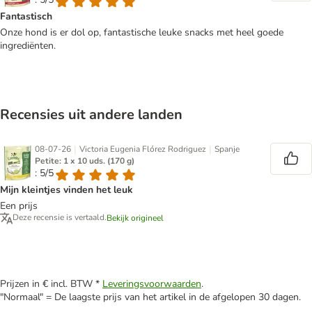
Fantastisch
Onze hond is er dol op, fantastische leuke snacks met heel goede
ingrediënten.
Recensies uit andere landen
|
|
08-07-26
Victoria Eugenia Flórez Rodriguez
Spanje
Petite: 1 x 10 uds. (170 g)
: 5/5
Mijn kleintjes vinden het leuk
Een prijs
Deze recensie is vertaald.
Bekijk origineel
Prijzen in € incl. BTW *
Leveringsvoorwaarden
.
"Normaal" = De laagste prijs van het artikel in de afgelopen 30 dagen.