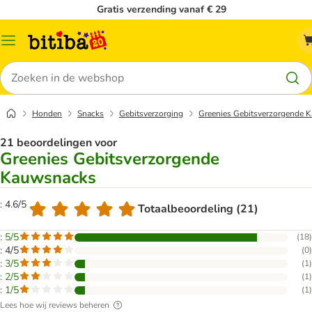
Gratis verzending vanaf € 29
Catalogusmenu
Zoeken
Honden
Snacks
Gebitsverzorging
Greenies Gebitsverzorgende 
21 beoordelingen voor
Greenies Gebitsverzorgende
Kauwsnacks
: 4.6/5
Totaalbeoordeling (21)
: 5/5
(
18
)
: 4/5
(
0
)
: 3/5
(
1
)
: 2/5
(
1
)
: 1/5
(
1
)
Lees hoe wij reviews beheren