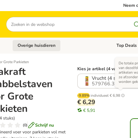
Neem c
Zoeken
Overige huisdieren
Top Deals
Open categoriemenu: Katten
Open categori
or Grote Parkieten
De totale pr
akraft
van dezelfd
Kies je artikel (4 varianten)
artikelen w
ze afzonderl
Vrucht (4 stuks)
abbelstaven
worden gek
579766.3
r Grote
-9.89%
individueel
€ 6,98
€ 6,29
kieten
€ 5,91
4 stuks)
Schrijf nu
(
0
)
neerd voer voor parkieten vol met