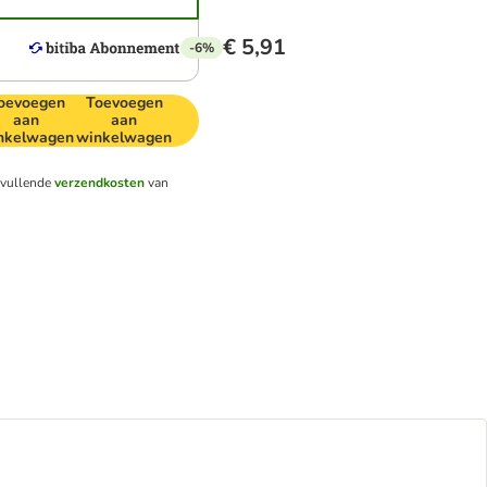
€ 5,91
-6%
oevoegen
Toevoegen
aan
aan
nkelwagen
winkelwagen
nvullende
verzendkosten
van