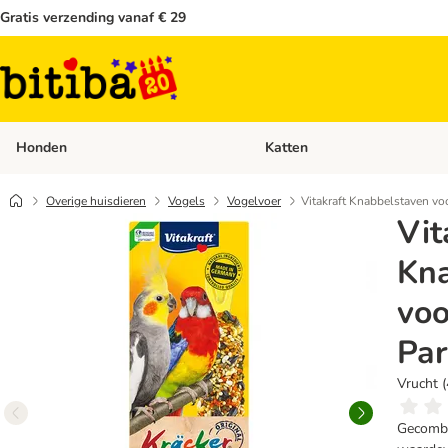
Gratis verzending vanaf € 29
Honden
Katten
Open categoriemenu: Honden
Overige huisdieren
Vogels
Vogelvoer
Vitakraft Knabbelstaven vo
Vit
Kn
voo
Par
Vrucht (
Gecombi