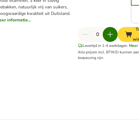
lle vitaminen, 3 keer in stevig
gebakken, natuurlijk vrij van suikers,
oogwaardige kwaliteit uit Duitsland.
er informatie...
T
wi
Levertijd in 1-4 werkdagen.
Meer
Alle prijzen incl. BTW.
Er kunnen aa
toepassing zijn.