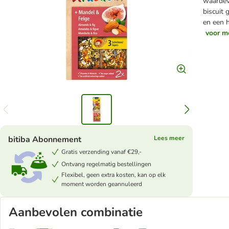
waardevo
biscuit 
en een h
voor me
bitiba Abonnement
Lees meer
Gratis verzending vanaf €29,-
Ontvang regelmatig bestellingen
Flexibel, geen extra kosten, kan op elk
moment worden geannuleerd
Aanbevolen combinatie