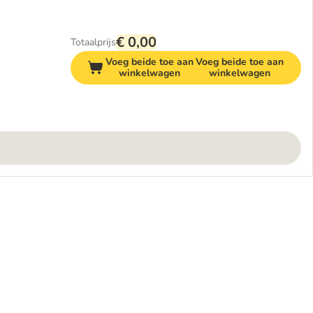
€ 0,00
Totaalprijs
Voeg beide toe aan
Voeg beide toe aan
winkelwagen
winkelwagen