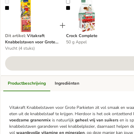
Vitakraft Knabbelstaven voor Grote Parkieten
Crock Complete
Dit artikel
:
Vitakraft
Crock Complete
Knabbelstaven voor Grote
50 g Appel
Parkieten
Vrucht (4 stuks)
Productbeschrijving
Ingrediënten
Vitakraft Knabbelstaven voor Grote Parkieten zit vol smaak en wa
eten uit de knabbelstaaf te krijgen. Hierdoor is het ook ontzettend 
voedzame granenmix
is natuurlijk
geheel vrij van suikers
en is sp
knabbelstaven garanderen veel knabbelplezier, daarnaast helpen deze
vol
waardevolle vitamine en mineralen
, op deze manier kan jouw 