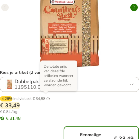
De totale prijs
van dezelfde
Kies je artikel (2 varianten)
artikelen wanneer
ze afzonderlijk
Dubbelpak 2 x 20 kg
worden gekocht
1195110.0
-4.26%
individueel
€ 34,98
€ 33,49
€ 0,84 / kg
€ 31,48
Eenmalige
€ 33,49