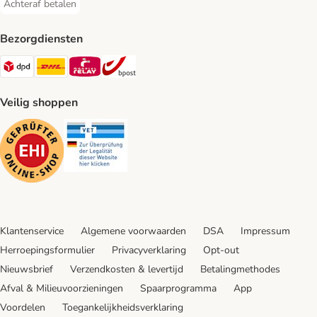
Achteraf betalen
Achteraf betalen Payment Method
Bezorgdiensten
Dpd Shipping Method
DHL Shipping Method
Mondial Relay Shipping Method
bpost Shipping Method
Veilig shoppen
Security
Security
Klantenservice
Algemene voorwaarden
DSA
Impressum
Herroepingsformulier
Privacyverklaring
Opt-out
Nieuwsbrief
Verzendkosten & levertijd
Betalingmethodes
Afval & Milieuvoorzieningen
Spaarprogramma
App
Voordelen
Toegankelijkheidsverklaring