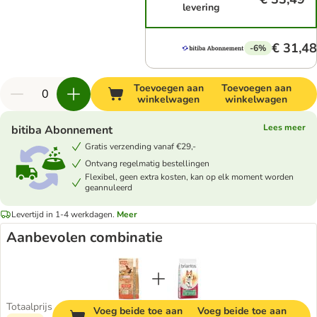
levering
€ 31,48
-6%
Toevoegen aan
Toevoegen aan
winkelwagen
winkelwagen
Lees meer
bitiba Abonnement
Gratis verzending vanaf €29,-
Ontvang regelmatig bestellingen
Flexibel, geen extra kosten, kan op elk moment worden
geannuleerd
Levertijd in 1-4 werkdagen.
Meer
Aanbevolen combinatie
Totaalprijs
Voeg beide toe aan
Voeg beide toe aan