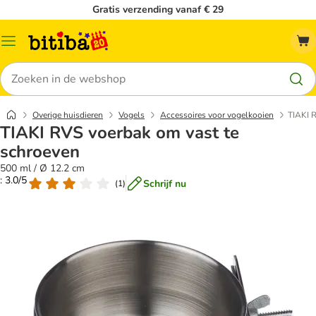
Gratis verzending vanaf € 29
Catalogusmenu
Zoeken
Overige huisdieren
Vogels
Accessoires voor vogelkooien
TIAKI R
TIAKI RVS voerbak om vast te
schroeven
500 ml / Ø 12.2 cm
: 3.0/5
Schrijf nu
(
1
)