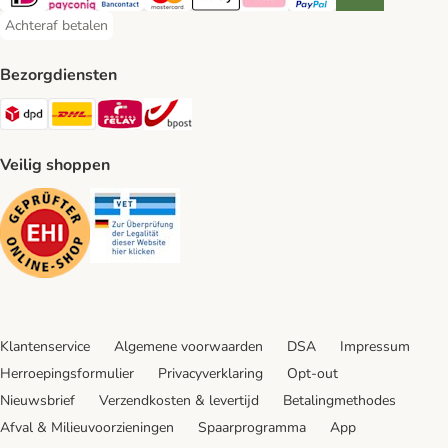
iDeal Payment Method
Payconiq Payment Method
Bancontact Payment Method
Mastercard Payment Method
Apple Pay Payment Method
Klarna Payment Method
PayPal Payment Method
Riverty Payment 
Achteraf betalen
Achteraf betalen Payment Method
Bezorgdiensten
Dpd Shipping Method
DHL Shipping Method
Mondial Relay Shipping Method
bpost Shipping Method
Veilig shoppen
Security
Security
Klantenservice
Algemene voorwaarden
DSA
Impressum
Herroepingsformulier
Privacyverklaring
Opt-out
Nieuwsbrief
Verzendkosten & levertijd
Betalingmethodes
Afval & Milieuvoorzieningen
Spaarprogramma
App