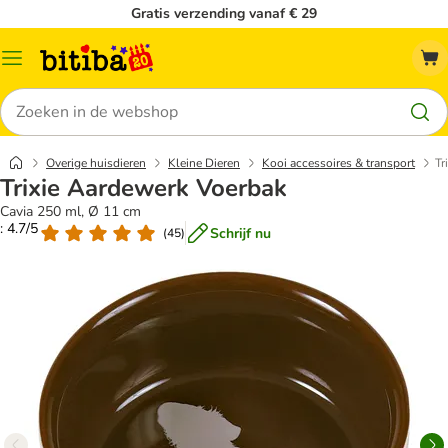
Gratis verzending vanaf € 29
Catalogusmenu
Zoeken
Overige huisdieren
Kleine Dieren
Kooi accessoires & transport
Tr
Trixie Aardewerk Voerbak
Cavia 250 ml, Ø 11 cm
: 4.7/5
Schrijf nu
(
45
)